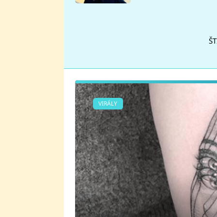
se v Plzni stalo
ŠT
VIRÁLY