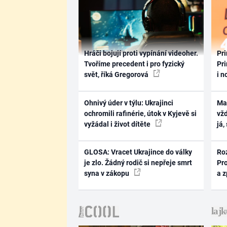
Hráči bojují proti vypínání videoher.
Pri
Tvoříme precedent i pro fyzický
Pri
svět, říká Gregorová
i n
Ohnivý úder v týlu: Ukrajinci
Ma
ochromili rafinérie, útok v Kyjevě si
vž
vyžádal i život dítěte
já,
GLOSA: Vracet Ukrajince do války
Ro
je zlo. Žádný rodič si nepřeje smrt
Pr
syna v zákopu
a 