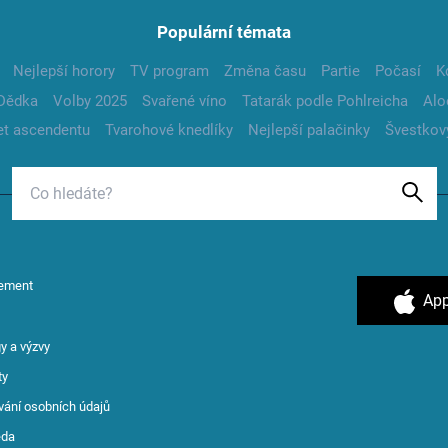
Populární témata
Nejlepší horory
TV program
Změna času
Partie
Počasí
K
Dědka
Volby 2025
Svařené víno
Tatarák podle Pohlreicha
Alo
t ascendentu
Tvarohové knedlíky
Nejlepší palačinky
Švestkov
ement
App
y a výzvy
ty
vání osobních údajů
ěda