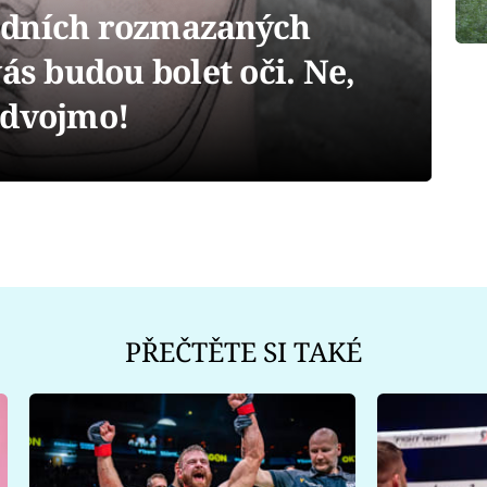
ádních rozmazaných
ás budou bolet oči. Ne,
 dvojmo!
PŘEČTĚTE SI TAKÉ