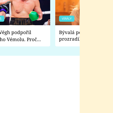
S
VIRÁLY
Bývalá pornoherečka
prozradila, co ji šokova
ho Vémolu. Proč
natáčení Euforie. Vážně
ji zápasit s ním než
bylo drsnější než hanba
 Kinclem?
filmy?