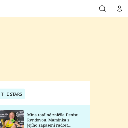
Vyhledávání
Můj 
Prima+
CNN Prima News
Prima Fresh
Prima Living
Prima Zoom
 THE STARS
Prima Lajk
Mína totálně zničila Denisu
Ryndovou. Maminka z
Sledujte nás
jejího zápasení radost