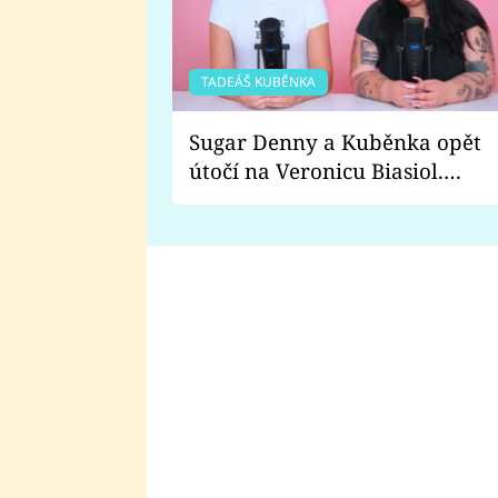
TADEÁŠ KUBĚNKA
Sugar Denny a Kuběnka opět
útočí na Veronicu Biasiol.
Proč je podle nich falešná a
lže o své nevěře?