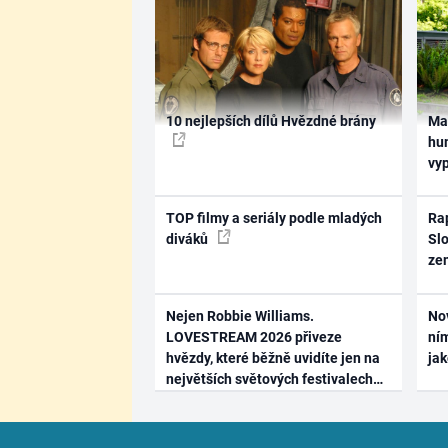
10 nejlepších dílů Hvězdné brány
Ma
hum
vy
TOP filmy a seriály podle mladých
Rap
diváků
Slo
ze
Nejen Robbie Williams.
No
LOVESTREAM 2026 přiveze
ním
hvězdy, které běžně uvidíte jen na
ja
největších světových festivalech