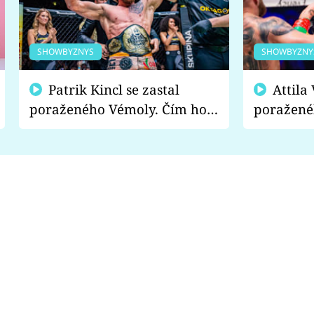
SHOWBYZNYS
SHOWBYZNY
Patrik Kincl se zastal
Attila Végh podpořil
poraženého Vémoly. Čím ho
poražené
fanoušci naštvali?
chce radě
s vítězem