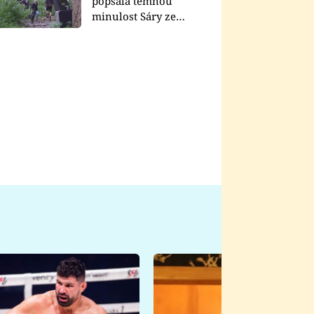
popsala temnou
minulost Sáry ze
seriálu Zákony vlka