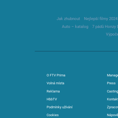
Jak zhubnout
Nejlepší filmy 2024
Auto – katalog
7 pádů Honzy 
Výpoče
O FTV Prima
Manag
Volná místa
Press
Reklama
Casting
HbbTV
Kontak
Podmínky užívání
Zpraco
Cookies
Nápov