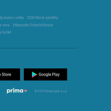
dy budou volby
ZOO Nové začátky
e vera
Pěstování lichořeřišnice
ý koláč
 Store
Google Play
© FTV Prima spol. s r.o.