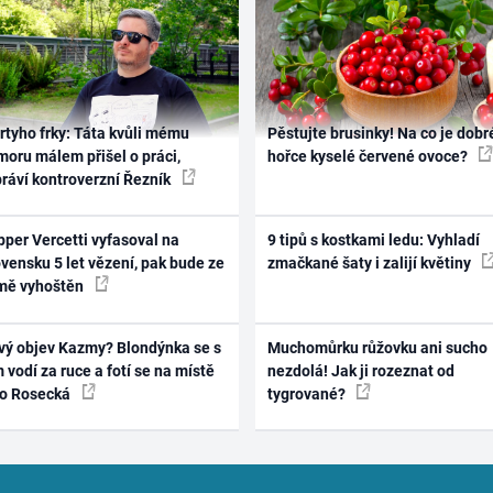
rtyho frky: Táta kvůli mému
Pěstujte brusinky! Na co je dobr
oru málem přišel o práci,
hořce kyselé červené ovoce?
práví kontroverzní Řezník
per Vercetti vyfasoval na
9 tipů s kostkami ledu: Vyhladí
vensku 5 let vězení, pak bude ze
zmačkané šaty i zalijí květiny
mě vyhoštěn
vý objev Kazmy? Blondýnka se s
Muchomůrku růžovku ani sucho
 vodí za ruce a fotí se na místě
nezdolá! Jak ji rozeznat od
ko Rosecká
tygrované?