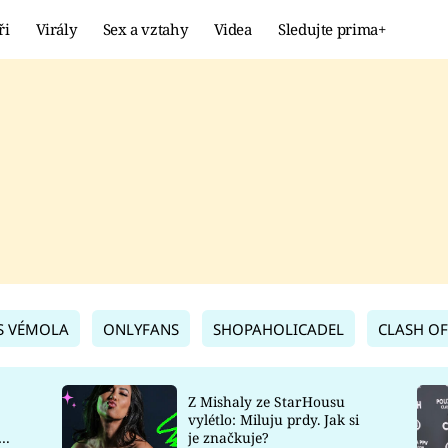
ři
Virály
Sex a vztahy
Videa
Sledujte prima+
Showbyznys
Extrém
VIRÁLY
KURIOZITY
VIDEA
KVÍZY
S VÉMOLA
ONLYFANS
SHOPAHOLICADEL
CLASH OF
Z Mishaly ze StarHousu
vylétlo: Miluju prdy. Jak si
co
je značkuje?