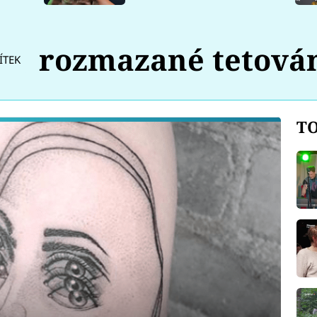
rozmazané tetová
ÍTEK
TO