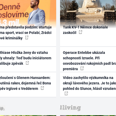
ma představila podzim: startuje
Tank KV-1 Němce dokonale
ma sport, vrací se Polabí, Zrádci
zaskočil
ové kriminálky
thiase Hložka ženy do vztahu
Operace Entebbe ukázala
dy uhnaly: Teď budu iniciátorem
schopnosti Izraele. Při
 slibuje zpěvák
osvobozování rukojmích padl br
premiéra
zloučení s Glenem Hansardem:
Video zachytilo výzkumníka na
outěná rakev, dojemná řeč Bona
okraji lávového jezera. Je to jak
zpěv Irglové s Vedderem
pohled do Slunce, hlásil vzruše