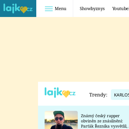
Menu
Showbyznys
Youtube
Youtuberky
Youtubeři
SHOPAHOLICADEL
FATTYPILLOW
ANNA ŠULC
FREESCOOT
SUGAR DENNY
ADAM KAJUMI
LADUŠKA
TADEÁŠ KUBĚNKA
DOMINIKA
DATEL
Trendy:
KARLO
MYSLIVCOVÁ
Známý český rapper
obviněn ze znásilnění:
Parťák Řezníka vysvětlil, 