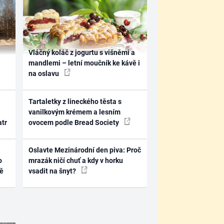
Vláčný koláč z jogurtu s višněmi a
mandlemi – letní moučník ke kávě i
na oslavu
Tartaletky z lineckého těsta s
vanilkovým krémem a lesním
atr
ovocem podle Bread Society
Oslavte Mezinárodní den piva: Proč
o
mrazák ničí chuť a kdy v horku
ně
vsadit na šnyt?