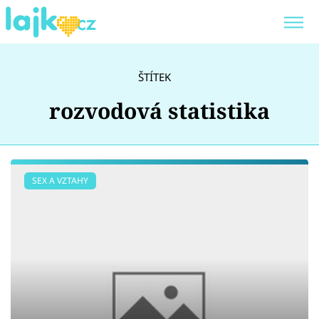
Trendy:
KARLOS VÉMOLA
ONLYFANS
ŠTÍTEK
SHOPAHOLICADEL
CLASH OF THE STARS
rozvodová statistika
Témata
SEX A VZTAHY
Showbyznys
Youtubeři
Virály