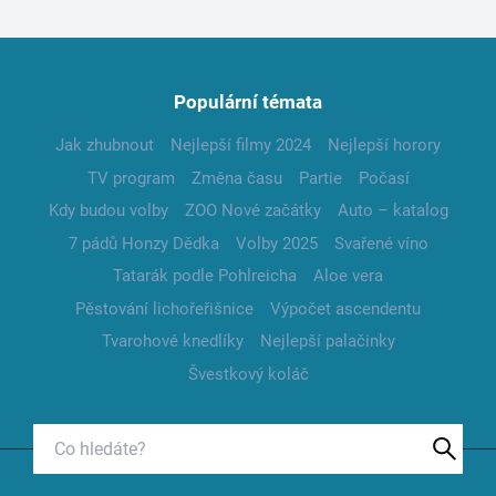
Populární témata
Jak zhubnout
Nejlepší filmy 2024
Nejlepší horory
TV program
Změna času
Partie
Počasí
Kdy budou volby
ZOO Nové začátky
Auto – katalog
7 pádů Honzy Dědka
Volby 2025
Svařené víno
Tatarák podle Pohlreicha
Aloe vera
Pěstování lichořeřišnice
Výpočet ascendentu
Tvarohové knedlíky
Nejlepší palačinky
Švestkový koláč