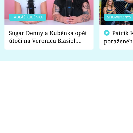
TADEÁŠ KUBĚNKA
SHOWBYZNYS
Sugar Denny a Kuběnka opět
Patrik Kincl se zastal
útočí na Veronicu Biasiol.
poraženéh
Proč je podle nich falešná a
fanoušci n
lže o své nevěře?