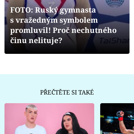
Sex a vztahy
FOTO: Ruský gymnasta
Videa
s vražedným symbolem
promluvil! Proč nechutného
Sledujte prima+
činu nelituje?
Přihlášení
Sledujte nás
PŘEČTĚTE SI TAKÉ