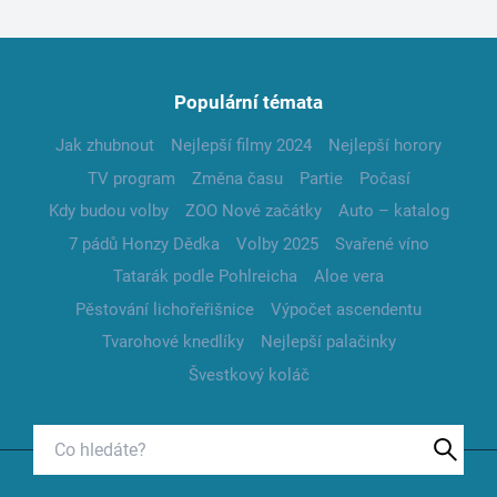
Populární témata
Jak zhubnout
Nejlepší filmy 2024
Nejlepší horory
TV program
Změna času
Partie
Počasí
Kdy budou volby
ZOO Nové začátky
Auto – katalog
7 pádů Honzy Dědka
Volby 2025
Svařené víno
Tatarák podle Pohlreicha
Aloe vera
Pěstování lichořeřišnice
Výpočet ascendentu
Tvarohové knedlíky
Nejlepší palačinky
Švestkový koláč