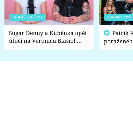
TADEÁŠ KUBĚNKA
SHOWBYZNYS
Sugar Denny a Kuběnka opět
Patrik Kincl se zastal
útočí na Veronicu Biasiol.
poraženéh
Proč je podle nich falešná a
fanoušci n
lže o své nevěře?