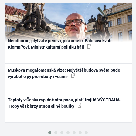
Neodborné, plýtváte penězi, píší umělci Babišovi kvůli
Klempířovi. Ministr kulturní politiku hájí
Muskova megalomanská vize: Největší budova světa bude
vyrábět čipy pro roboty i vesmír
Teploty v Česku rapidně stoupnou, platí trojitá VÝSTRAHA.
Tropy však brzy utnou silné bouřky