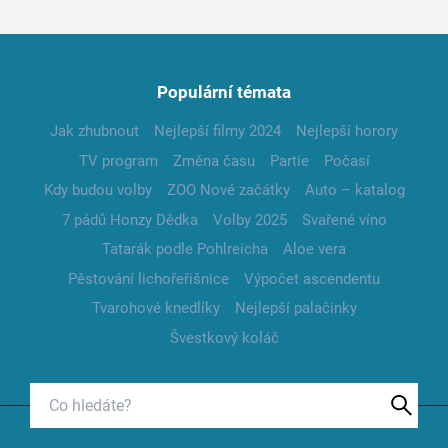
Populární témata
Jak zhubnout
Nejlepší filmy 2024
Nejlepší horory
TV program
Změna času
Partie
Počasí
Kdy budou volby
ZOO Nové začátky
Auto – katalog
7 pádů Honzy Dědka
Volby 2025
Svařené víno
Tatarák podle Pohlreicha
Aloe vera
Pěstování lichořeřišnice
Výpočet ascendentu
Tvarohové knedlíky
Nejlepší palačinky
Švestkový koláč