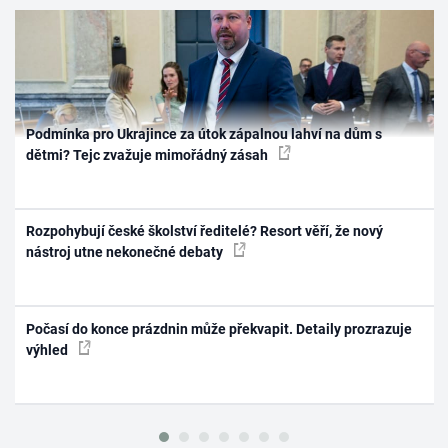
Podmínka pro Ukrajince za útok zápalnou lahví na dům s
dětmi? Tejc zvažuje mimořádný zásah
Rozpohybují české školství ředitelé? Resort věří, že nový
nástroj utne nekonečné debaty
Počasí do konce prázdnin může překvapit. Detaily prozrazuje
výhled