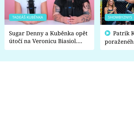
TADEÁŠ KUBĚNKA
SHOWBYZNYS
Sugar Denny a Kuběnka opět
Patrik Kincl se zastal
útočí na Veronicu Biasiol.
poraženéh
Proč je podle nich falešná a
fanoušci n
lže o své nevěře?