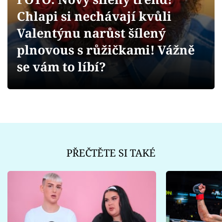
Sex a vztahy
Chlapi si nechávají kvůli
Videa
Valentýnu narůst šílený
plnovous s růžičkami! Vážně
Sledujte prima+
se vám to líbí?
Přihlášení
Sledujte nás
PŘEČTĚTE SI TAKÉ