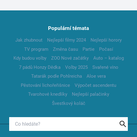
Populární témata
Jak zhubnout
Nejlepší filmy 2024
Nejlepší horory
TV program
Změna času
Partie
Počasí
Kdy budou volby
ZOO Nové začátky
Auto – katalog
7 pádů Honzy Dědka
Volby 2025
Svařené víno
Tatarák podle Pohlreicha
Aloe vera
Pěstování lichořeřišnice
Výpočet ascendentu
Tvarohové knedlíky
Nejlepší palačinky
Švestkový koláč