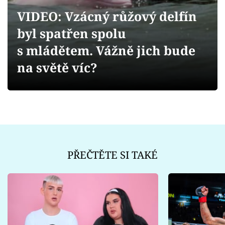
Sex a vztahy
VIDEO: Vzácný růžový delfín
Videa
byl spatřen spolu
s mládětem. Vážně jich bude
Sledujte prima+
na světě víc?
Přihlášení
Sledujte nás
PŘEČTĚTE SI TAKÉ