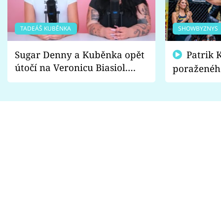
TADEÁŠ KUBĚNKA
SHOWBYZNYS
Sugar Denny a Kuběnka opět
Patrik Kincl se zastal
útočí na Veronicu Biasiol.
poraženéh
Proč je podle nich falešná a
fanoušci n
lže o své nevěře?