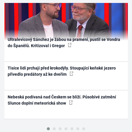
Ultralevicový Sánchez je žábou na prameni, pustil se Vondra
do Španělů. Kritizoval i Gregor
Tisíce lidí prchají před krokodýly. Stoupající keňské jezero
přivedlo predátory až ke dveřím
Nebeská podívaná nad Českem se blíží. Působivé zatmění
Slunce doplní meteorická show