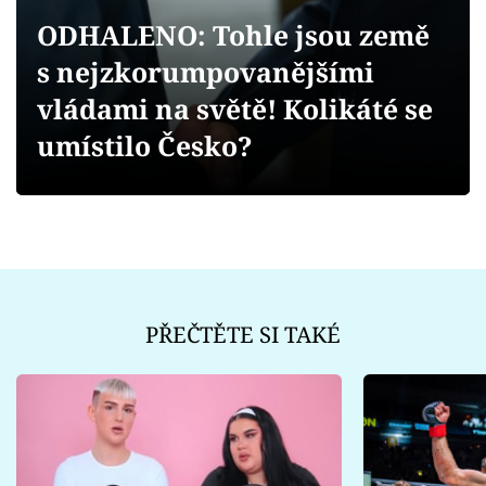
Sex a vztahy
ODHALENO: Tohle jsou země
Videa
s nejzkorumpovanějšími
vládami na světě! Kolikáté se
Sledujte prima+
umístilo Česko?
Přihlášení
Sledujte nás
PŘEČTĚTE SI TAKÉ