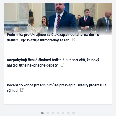
Podmínka pro Ukrajince za útok zápalnou lahví na dům s
dětmi? Tejc zvažuje mimořádný zásah
Rozpohybují české školství ředitelé? Resort věří, že nový
nástroj utne nekonečné debaty
Počasí do konce prázdnin může překvapit. Detaily prozrazuje
výhled