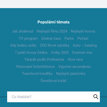
Populární témata
Jak zhubnout
Nejlepší filmy 2024
Nejlepší horory
TV program
Změna času
Partie
Počasí
Kdy budou volby
ZOO Nové začátky
Auto – katalog
7 pádů Honzy Dědka
Volby 2025
Svařené víno
Tatarák podle Pohlreicha
Aloe vera
Pěstování lichořeřišnice
Výpočet ascendentu
Tvarohové knedlíky
Nejlepší palačinky
Švestkový koláč