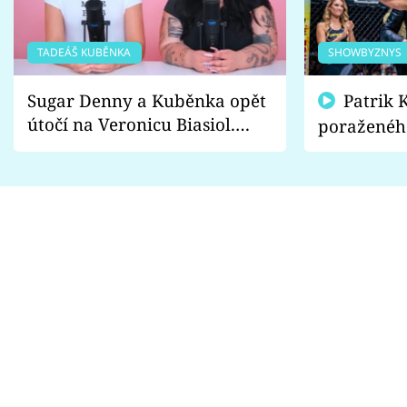
TADEÁŠ KUBĚNKA
SHOWBYZNYS
Sugar Denny a Kuběnka opět
Patrik Kincl se zastal
útočí na Veronicu Biasiol.
poraženéh
Proč je podle nich falešná a
fanoušci n
lže o své nevěře?