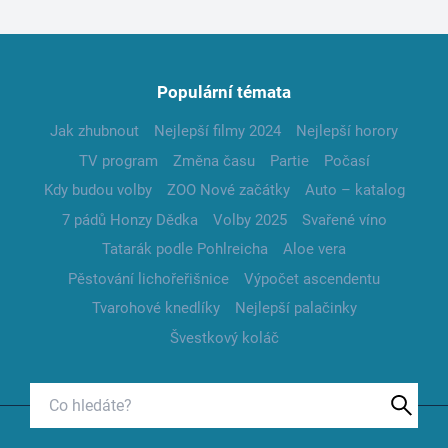
Populární témata
Jak zhubnout
Nejlepší filmy 2024
Nejlepší horory
TV program
Změna času
Partie
Počasí
Kdy budou volby
ZOO Nové začátky
Auto – katalog
7 pádů Honzy Dědka
Volby 2025
Svařené víno
Tatarák podle Pohlreicha
Aloe vera
Pěstování lichořeřišnice
Výpočet ascendentu
Tvarohové knedlíky
Nejlepší palačinky
Švestkový koláč