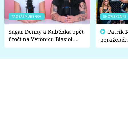
TADEÁŠ KUBĚNKA
SHOWBYZNYS
Sugar Denny a Kuběnka opět
Patrik Kincl se zastal
útočí na Veronicu Biasiol.
poraženéh
Proč je podle nich falešná a
fanoušci n
lže o své nevěře?