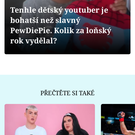
Sex a vztahy
Tenhle dětský youtuber je
Videa
bohatší než slavný
PewDiePie. Kolik za loňský
Sledujte prima+
rok vydělal?
Přihlášení
Sledujte nás
PŘEČTĚTE SI TAKÉ