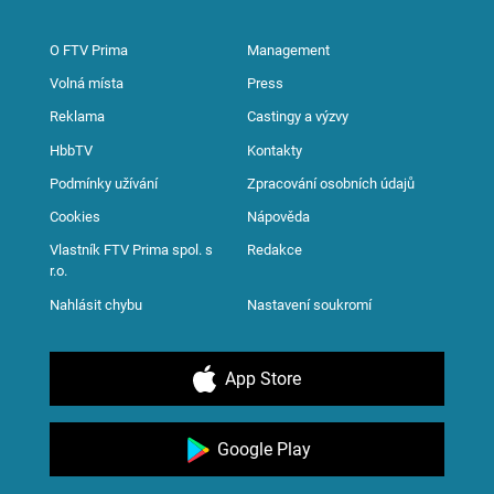
O FTV Prima
Management
Volná místa
Press
Reklama
Castingy a výzvy
HbbTV
Kontakty
Podmínky užívání
Zpracování osobních údajů
Cookies
Nápověda
Vlastník FTV Prima spol. s
Redakce
r.o.
Nahlásit chybu
Nastavení soukromí
App Store
Google Play