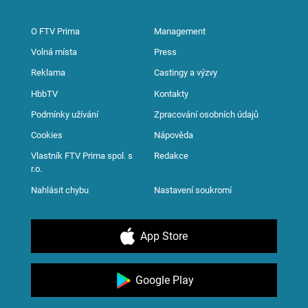
O FTV Prima
Management
Volná místa
Press
Reklama
Castingy a výzvy
HbbTV
Kontakty
Podmínky užívání
Zpracování osobních údajů
Cookies
Nápověda
Vlastník FTV Prima spol. s
Redakce
r.o.
Nahlásit chybu
Nastavení soukromí
App Store
Google Play