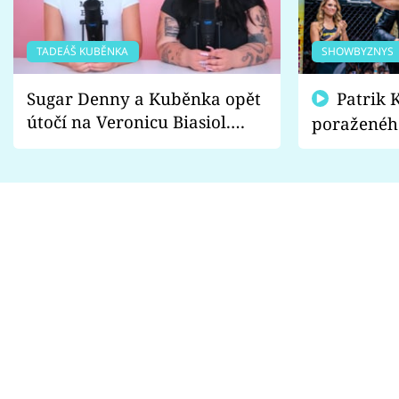
TADEÁŠ KUBĚNKA
SHOWBYZNYS
Sugar Denny a Kuběnka opět
Patrik Kincl se zastal
útočí na Veronicu Biasiol.
poraženéh
Proč je podle nich falešná a
fanoušci n
lže o své nevěře?