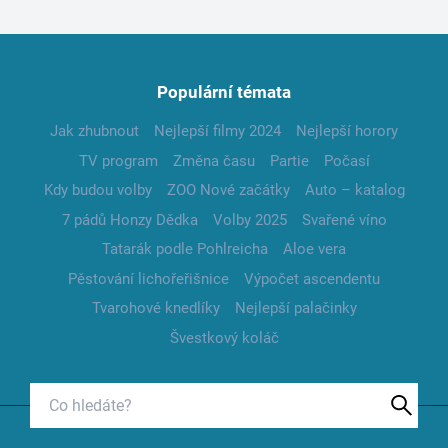
Populární témata
Jak zhubnout
Nejlepší filmy 2024
Nejlepší horory
TV program
Změna času
Partie
Počasí
Kdy budou volby
ZOO Nové začátky
Auto – katalog
7 pádů Honzy Dědka
Volby 2025
Svařené víno
Tatarák podle Pohlreicha
Aloe vera
Pěstování lichořeřišnice
Výpočet ascendentu
Tvarohové knedlíky
Nejlepší palačinky
Švestkový koláč