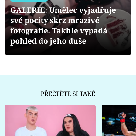
Sex a vztahy
GALERIE: Umělec vyjadřuje
Videa
své pocity skrz mrazivé
fotografie. Takhle vypadá
Sledujte prima+
pohled do jeho duše
Přihlášení
Sledujte nás
PŘEČTĚTE SI TAKÉ