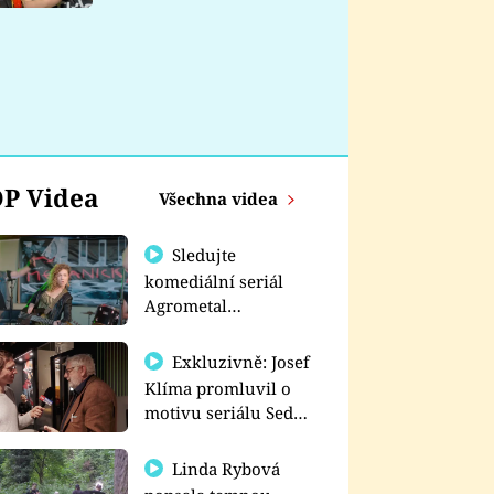
nemá
P Videa
Všechna videa
Sledujte
komediální seriál
Agrometal
exkluzivně na
prima+
Exkluzivně: Josef
Klíma promluvil o
motivu seriálu Sedm
schodů k moci
Linda Rybová