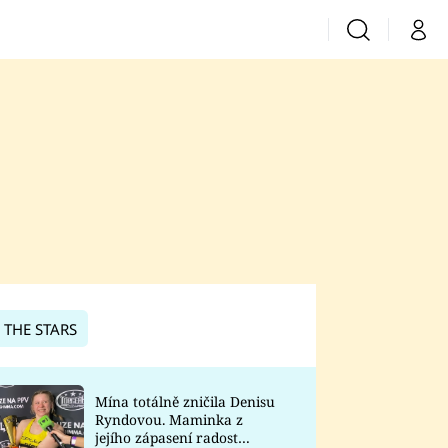
Vyhledávání
Můj 
Prima+
CNN Prima News
Prima Fresh
Prima Living
Prima Zoom
 THE STARS
Prima Lajk
Mína totálně zničila Denisu
Ryndovou. Maminka z
Sledujte nás
jejího zápasení radost