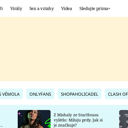
ři
Virály
Sex a vztahy
Videa
Sledujte prima+
Showbyznys
Extrém
VIRÁLY
KURIOZITY
VIDEA
KVÍZY
S VÉMOLA
ONLYFANS
SHOPAHOLICADEL
CLASH OF
Z Mishaly ze StarHousu
vylétlo: Miluju prdy. Jak si
co
je značkuje?