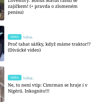
Lovestory: Bohuš Matuš randí se
zajíčkem! (+ pravda o zlomeném
penisu)
VIDEA
Proč tahat sáňky, když máme traktor!?
(Divácké video)
VIDEA
Ne, to není vtip: Cimrman se hraje i v
Nigérii. Inkognito!!!