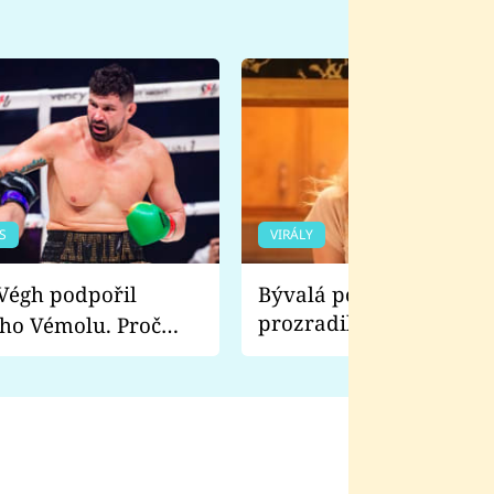
S
VIRÁLY
Bývalá pornoherečka
prozradila, co ji šokova
ho Vémolu. Proč
natáčení Euforie. Vážně
ji zápasit s ním než
bylo drsnější než hanba
 Kinclem?
filmy?