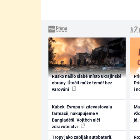
Rusko našlo slabé místo ukrajinské
Pri
obrany. Útočit může téměř bez
Pri
varování
i n
Kubek: Evropa si zdevastovala
Ma
farmacii, nakupujeme v
vž
Bangladéši. Vojtěch ničí
já,
zdravotnictví
Tropy jako zabiják autobaterií.
Ro