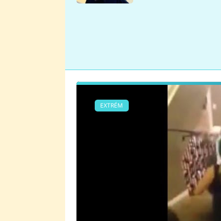
se v Plzni stalo
EXTRÉM