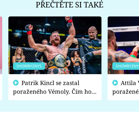
PŘEČTĚTE SI TAKÉ
SHOWBYZNYS
SHOWBYZNY
Patrik Kincl se zastal
Attila Végh podpořil
poraženého Vémoly. Čím ho
poražené
fanoušci naštvali?
chce radě
s vítězem