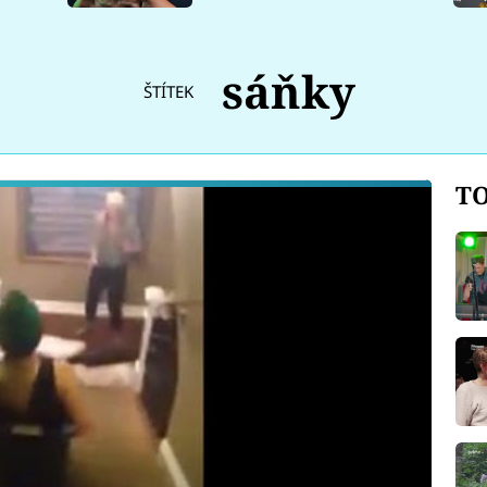
sáňky
ŠTÍTEK
TO