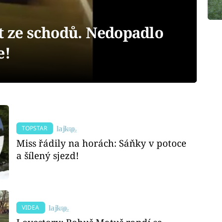
t ze schodů. Nedopadlo
e!
TOPSTAR
Miss řádily na horách: Sáňky v potoce
a šílený sjezd!
VIDEA