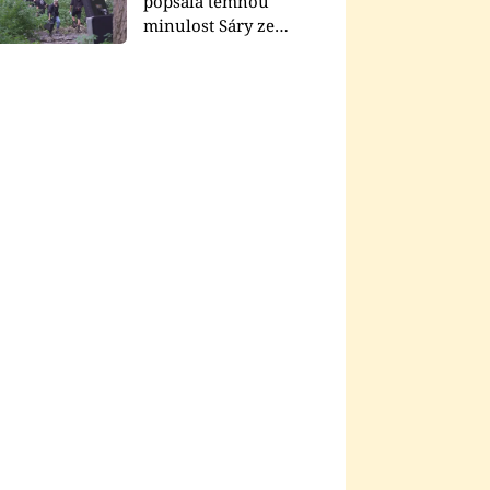
popsala temnou
minulost Sáry ze
seriálu Zákony vlka