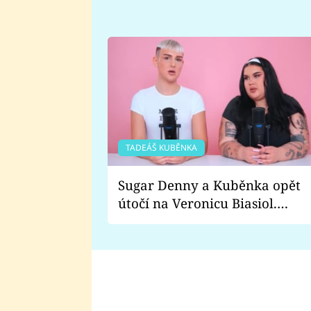
TADEÁŠ KUBĚNKA
Sugar Denny a Kuběnka opět
útočí na Veronicu Biasiol.
Proč je podle nich falešná a
lže o své nevěře?