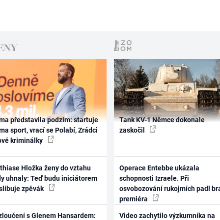
ma představila podzim: startuje
Tank KV-1 Němce dokonale
ma sport, vrací se Polabí, Zrádci
zaskočil
ové kriminálky
thiase Hložka ženy do vztahu
Operace Entebbe ukázala
dy uhnaly: Teď budu iniciátorem
schopnosti Izraele. Při
 slibuje zpěvák
osvobozování rukojmích padl br
premiéra
zloučení s Glenem Hansardem:
Video zachytilo výzkumníka na