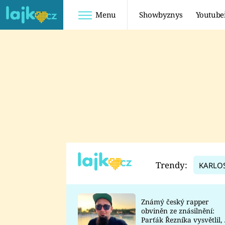
Menu
Showbyznys
Youtube
Youtuberky
Youtubeři
SHOPAHOLICADEL
FATTYPILLOW
ANNA ŠULC
FREESCOOT
SUGAR DENNY
ADAM KAJUMI
LADUŠKA
TADEÁŠ KUBĚNKA
DOMINIKA
DATEL
Trendy:
KARLO
MYSLIVCOVÁ
Známý český rapper
obviněn ze znásilnění:
Parťák Řezníka vysvětlil, 