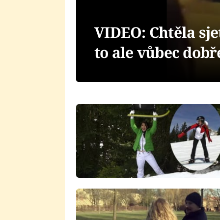
VIDEO: Chtěla sje
to ale vůbec dobř