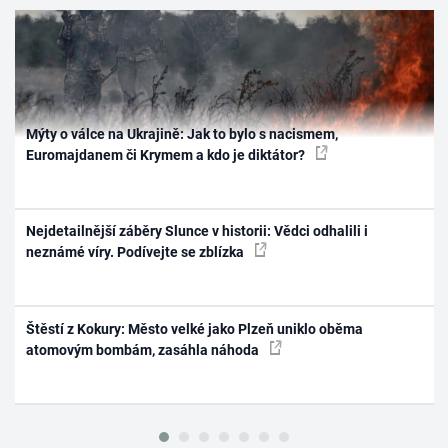
Mýty o válce na Ukrajině: Jak to bylo s nacismem,
Euromajdanem či Krymem a kdo je diktátor?
Nejdetailnější záběry Slunce v historii: Vědci odhalili i
neznámé víry. Podívejte se zblízka
Štěstí z Kokury: Město velké jako Plzeň uniklo oběma
atomovým bombám, zasáhla náhoda