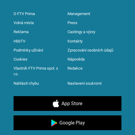
O FTV Prima
Management
Volná místa
Press
Reklama
Castingy a výzvy
HbbTV
Kontakty
Podmínky užívání
Zpracování osobních údajů
Cookies
Nápověda
Vlastník FTV Prima spol. s
Redakce
r.o.
Nahlásit chybu
Nastavení soukromí
App Store
Google Play