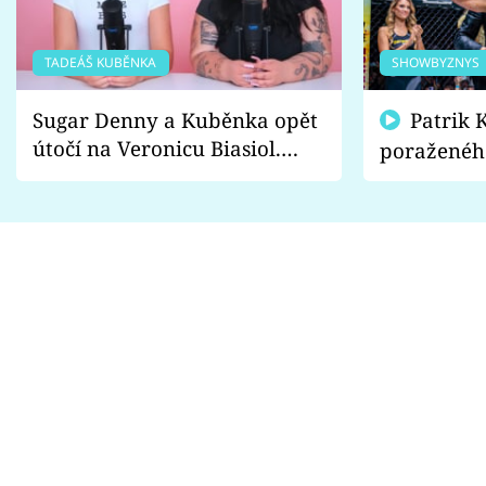
TADEÁŠ KUBĚNKA
SHOWBYZNYS
Sugar Denny a Kuběnka opět
Patrik Kincl se zastal
útočí na Veronicu Biasiol.
poraženéh
Proč je podle nich falešná a
fanoušci n
lže o své nevěře?