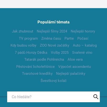
Populární témata
Jak zhubnout
Nejlepší filmy 2024
Nejlepší horory
TV program
Změna času
Partie
Počasí
Kdy budou volby
ZOO Nové začátky
Auto – katalog
7 pádů Honzy Dědka
Volby 2025
Svařené víno
Tatarák podle Pohlreicha
Aloe vera
Pěstování lichořeřišnice
Výpočet ascendentu
Tvarohové knedlíky
Nejlepší palačinky
Švestkový koláč