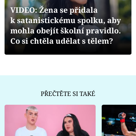
Sex a vztahy
VIDEO: Žena se přidala
Videa
k satanistickému spolku, aby
mohla obejít školní pravidlo.
Sledujte prima+
Co si chtěla udělat s tělem?
Přihlášení
Sledujte nás
PŘEČTĚTE SI TAKÉ