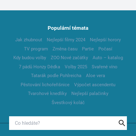
Populární témata
Jak zhubnout
Nejlepší filmy 2024
Nejlepší horory
TV program
Změna času
Partie
Počasí
Kdy budou volby
ZOO Nové začátky
Auto – katalog
7 pádů Honzy Dědka
Volby 2025
Svařené víno
Tatarák podle Pohlreicha
Aloe vera
Pěstování lichořeřišnice
Výpočet ascendentu
Tvarohové knedlíky
Nejlepší palačinky
Švestkový koláč