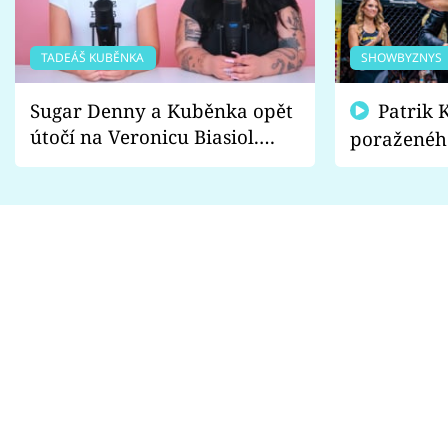
TADEÁŠ KUBĚNKA
SHOWBYZNYS
Sugar Denny a Kuběnka opět
Patrik Kincl se zastal
útočí na Veronicu Biasiol.
poraženéh
Proč je podle nich falešná a
fanoušci n
lže o své nevěře?