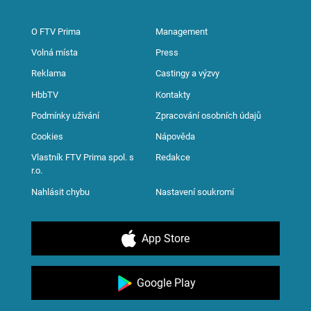
O FTV Prima
Management
Volná místa
Press
Reklama
Castingy a výzvy
HbbTV
Kontakty
Podmínky užívání
Zpracování osobních údajů
Cookies
Nápověda
Vlastník FTV Prima spol. s
Redakce
r.o.
Nahlásit chybu
Nastavení soukromí
App Store
Google Play