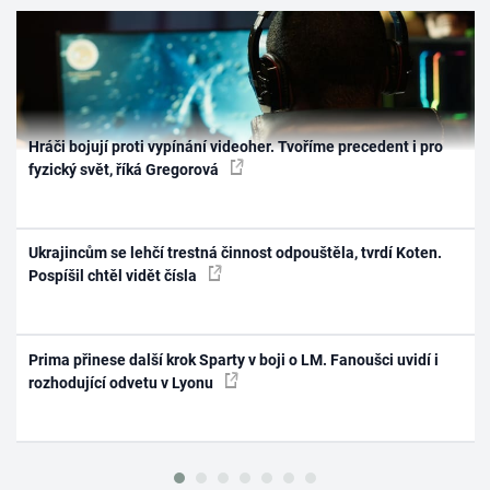
Hráči bojují proti vypínání videoher. Tvoříme precedent i pro
fyzický svět, říká Gregorová
Ukrajincům se lehčí trestná činnost odpouštěla, tvrdí Koten.
Pospíšil chtěl vidět čísla
Prima přinese další krok Sparty v boji o LM. Fanoušci uvidí i
rozhodující odvetu v Lyonu