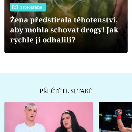
Sex a vztahy
3 fotografie
Videa
Žena předstírala těhotenství,
aby mohla schovat drogy! Jak
Sledujte prima+
rychle ji odhalili?
Přihlášení
Sledujte nás
PŘEČTĚTE SI TAKÉ