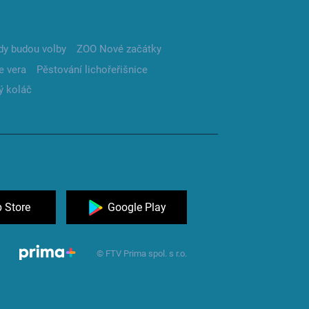
dy budou volby
ZOO Nové začátky
e vera
Pěstování lichořeřišnice
ý koláč
 Store
Google Play
© FTV Prima spol. s r.o.