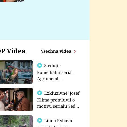
nemá
P Videa
Všechna videa
Sledujte
komediální seriál
Agrometal
exkluzivně na
prima+
Exkluzivně: Josef
Klíma promluvil o
motivu seriálu Sedm
schodů k moci
Linda Rybová