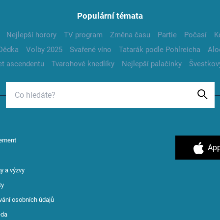
Populární témata
Nejlepší horory
TV program
Změna času
Partie
Počasí
K
Dědka
Volby 2025
Svařené víno
Tatarák podle Pohlreicha
Alo
t ascendentu
Tvarohové knedlíky
Nejlepší palačinky
Švestkov
ement
App
y a výzvy
ty
vání osobních údajů
ěda