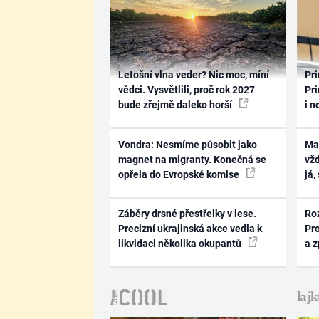
Letošní vlna veder? Nic moc, míní
Pri
vědci. Vysvětlili, proč rok 2027
Pri
bude zřejmě daleko horší
i n
Vondra: Nesmíme působit jako
Ma
magnet na migranty. Konečná se
vž
opřela do Evropské komise
já,
Záběry drsné přestřelky v lese.
Ro
Precizní ukrajinská akce vedla k
Pr
likvidaci několika okupantů
a 