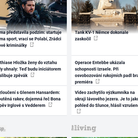
ma představila podzim: startuje
Tank KV-1 Němce dokonale
ma sport, vrací se Polabí, Zrádci
zaskočil
ové kriminálky
thiase Hložka ženy do vztahu
Operace Entebbe ukázala
dy uhnaly: Teď budu iniciátorem
schopnosti Izraele. Při
 slibuje zpěvák
osvobozování rukojmích padl br
premiéra
zloučení s Glenem Hansardem:
Video zachytilo výzkumníka na
outěná rakev, dojemná řeč Bona
okraji lávového jezera. Je to jak
zpěv Irglové s Vedderem
pohled do Slunce, hlásil vzruše