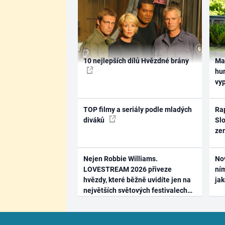
10 nejlepších dílů Hvězdné brány
Ma
hum
vy
TOP filmy a seriály podle mladých
Rap
diváků
Slo
ze
Nejen Robbie Williams.
No
LOVESTREAM 2026 přiveze
ním
hvězdy, které běžně uvidíte jen na
ja
největších světových festivalech