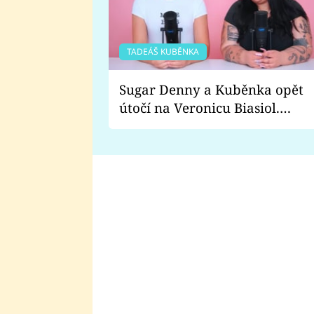
TADEÁŠ KUBĚNKA
Sugar Denny a Kuběnka opět
útočí na Veronicu Biasiol.
Proč je podle nich falešná a
lže o své nevěře?