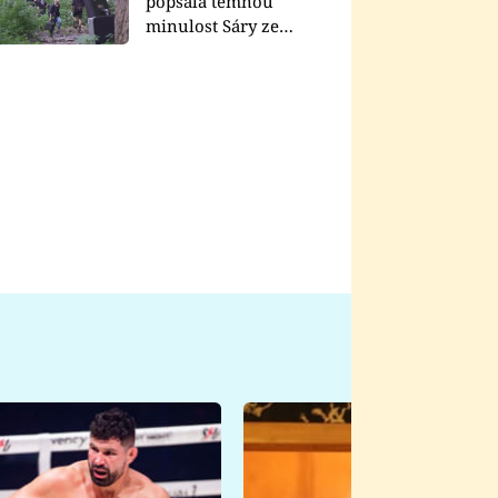
popsala temnou
minulost Sáry ze
seriálu Zákony vlka