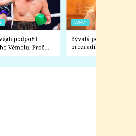
S
VIRÁLY
Bývalá pornoherečka
prozradila, co ji šokova
ho Vémolu. Proč
natáčení Euforie. Vážně
ji zápasit s ním než
bylo drsnější než hanba
 Kinclem?
filmy?