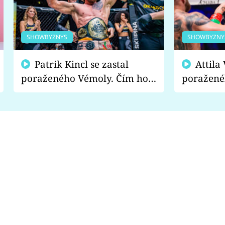
SHOWBYZNYS
SHOWBYZNY
Patrik Kincl se zastal
Attila Végh podpořil
poraženého Vémoly. Čím ho
poražené
fanoušci naštvali?
chce radě
s vítězem