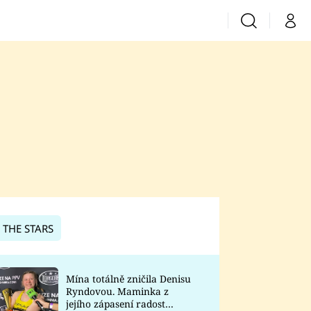
Vyhledávání
Můj 
Prima+
CNN Prima News
Prima Fresh
Prima Living
Prima Zoom
 THE STARS
Prima Lajk
Mína totálně zničila Denisu
Ryndovou. Maminka z
Sledujte nás
jejího zápasení radost