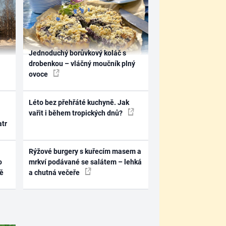
Jednoduchý borůvkový koláč s
drobenkou – vláčný moučník plný
ovoce
Léto bez přehřáté kuchyně. Jak
vařit i během tropických dnů?
atr
Rýžové burgery s kuřecím masem a
o
mrkví podávané se salátem – lehká
ně
a chutná večeře