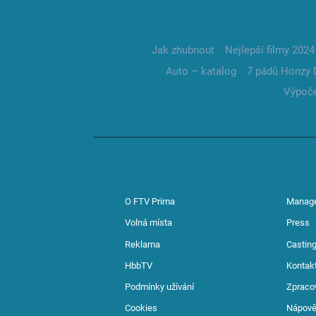
Jak zhubnout
Nejlepší filmy 2024
Auto – katalog
7 pádů Honzy 
Výpoče
O FTV Prima
Manag
Volná místa
Press
Reklama
Casting
HbbTV
Kontak
Podmínky užívání
Zpraco
Cookies
Nápov