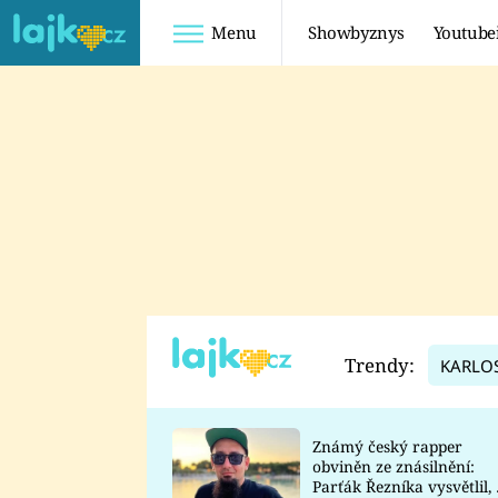
Menu
Showbyznys
Youtube
Youtuberky
Youtubeři
SHOPAHOLICADEL
FATTYPILLOW
ANNA ŠULC
FREESCOOT
SUGAR DENNY
ADAM KAJUMI
LADUŠKA
TADEÁŠ KUBĚNKA
DOMINIKA
DATEL
Trendy:
KARLO
MYSLIVCOVÁ
Známý český rapper
obviněn ze znásilnění:
Parťák Řezníka vysvětlil, 