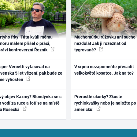
rtyho frky: Táta kvůli mému
Muchomůrku růžovku ani sucho
oru málem přišel o práci,
nezdolá! Jak ji rozeznat od
práví kontroverzní Řezník
tygrované?
per Vercetti vyfasoval na
V srpnu nezapomeňte přesadit
vensku 5 let vězení, pak bude ze
velkokvěté kosatce. Jak na to?
mě vyhoštěn
vý objev Kazmy? Blondýnka se s
Přerostlé okurky? Zkuste
 vodí za ruce a fotí se na místě
rychlokvašky nebo je naložte po
ko Rosecká
americku!