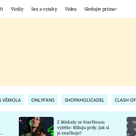
ři
Virály
Sex a vztahy
Videa
Sledujte prima+
Showbyznys
Extrém
VIRÁLY
KURIOZITY
VIDEA
KVÍZY
S VÉMOLA
ONLYFANS
SHOPAHOLICADEL
CLASH OF
Z Mishaly ze StarHousu
vylétlo: Miluju prdy. Jak si
co
je značkuje?