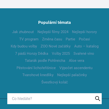
Populární témata
Jak zhubnout
Nejlepší filmy 2024
Nejlepší horory
TV program
Změna času
Partie
Počasí
Kdy budou volby
ZOO Nové začátky
Auto – katalog
7 pádů Honzy Dědka
Volby 2025
Svařené víno
Tatarák podle Pohlreicha
Aloe vera
Pěstování lichořeřišnice
Výpočet ascendentu
Tvarohové knedlíky
Nejlepší palačinky
Švestkový koláč