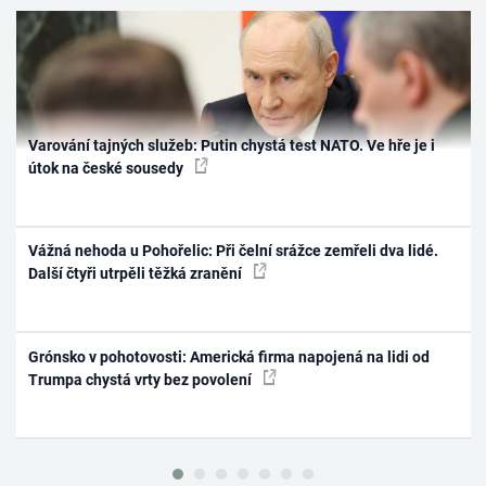
Varování tajných služeb: Putin chystá test NATO. Ve hře je i
útok na české sousedy
Vážná nehoda u Pohořelic: Při čelní srážce zemřeli dva lidé.
Další čtyři utrpěli těžká zranění
Grónsko v pohotovosti: Americká firma napojená na lidi od
Trumpa chystá vrty bez povolení