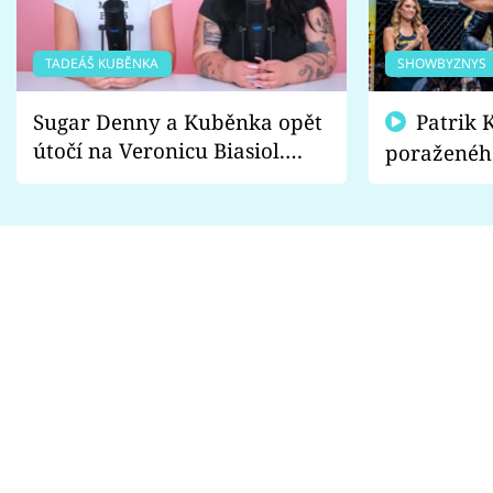
TADEÁŠ KUBĚNKA
SHOWBYZNYS
Sugar Denny a Kuběnka opět
Patrik Kincl se zastal
útočí na Veronicu Biasiol.
poraženéh
Proč je podle nich falešná a
fanoušci n
lže o své nevěře?