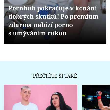
Sex a vztahy
Pornhub pokračuje v konání
Videa
dobrých skutků! Po premium
zdarma nabízí porno
Sledujte prima+
s umýváním rukou
Přihlášení
Sledujte nás
PŘEČTĚTE SI TAKÉ