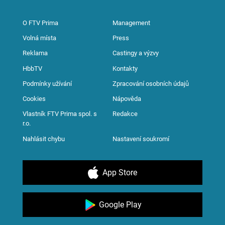
O FTV Prima
Management
Volná místa
Press
Reklama
Castingy a výzvy
HbbTV
Kontakty
Podmínky užívání
Zpracování osobních údajů
Cookies
Nápověda
Vlastník FTV Prima spol. s
Redakce
r.o.
Nahlásit chybu
Nastavení soukromí
App Store
Google Play