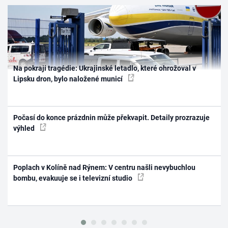
Na pokraji tragédie: Ukrajinské letadlo, které ohrožoval v
Lipsku dron, bylo naložené municí
Počasí do konce prázdnin může překvapit. Detaily prozrazuje
výhled
Poplach v Kolíně nad Rýnem: V centru našli nevybuchlou
bombu, evakuuje se i televizní studio