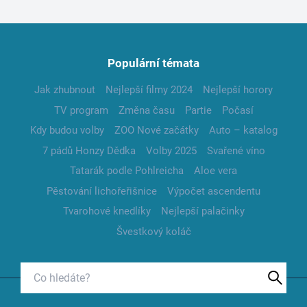
Populární témata
Jak zhubnout
Nejlepší filmy 2024
Nejlepší horory
TV program
Změna času
Partie
Počasí
Kdy budou volby
ZOO Nové začátky
Auto – katalog
7 pádů Honzy Dědka
Volby 2025
Svařené víno
Tatarák podle Pohlreicha
Aloe vera
Pěstování lichořeřišnice
Výpočet ascendentu
Tvarohové knedlíky
Nejlepší palačinky
Švestkový koláč