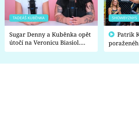
TADEÁŠ KUBĚNKA
SHOWBYZNYS
Sugar Denny a Kuběnka opět
Patrik Kincl se zastal
útočí na Veronicu Biasiol.
poraženéh
Proč je podle nich falešná a
fanoušci n
lže o své nevěře?