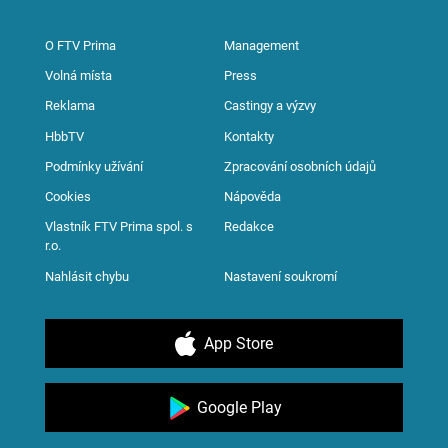
O FTV Prima
Management
Volná místa
Press
Reklama
Castingy a výzvy
HbbTV
Kontakty
Podmínky užívání
Zpracování osobních údajů
Cookies
Nápověda
Vlastník FTV Prima spol. s
Redakce
r.o.
Nahlásit chybu
Nastavení soukromí
App Store
Google Play