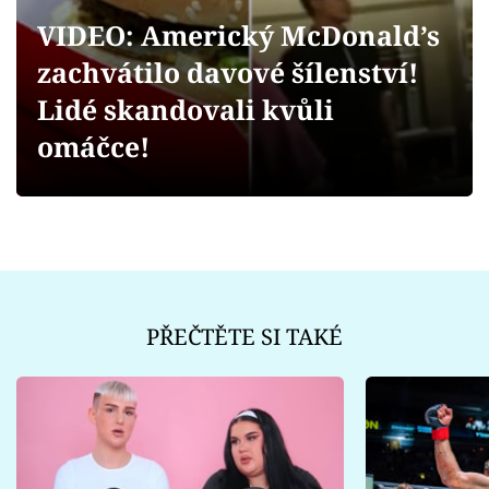
Sex a vztahy
VIDEO: Americký McDonald’s
Videa
zachvátilo davové šílenství!
Lidé skandovali kvůli
Sledujte prima+
omáčce!
Přihlášení
Sledujte nás
PŘEČTĚTE SI TAKÉ