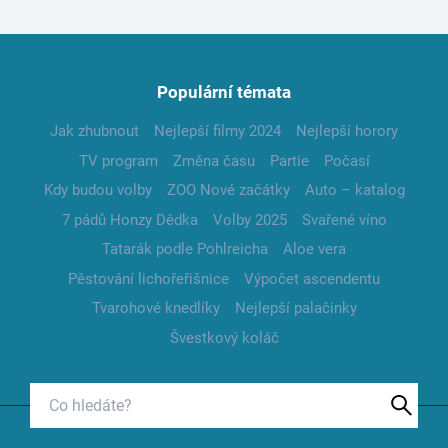
Populární témata
Jak zhubnout
Nejlepší filmy 2024
Nejlepší horory
TV program
Změna času
Partie
Počasí
Kdy budou volby
ZOO Nové začátky
Auto – katalog
7 pádů Honzy Dědka
Volby 2025
Svařené víno
Tatarák podle Pohlreicha
Aloe vera
Pěstování lichořeřišnice
Výpočet ascendentu
Tvarohové knedlíky
Nejlepší palačinky
Švestkový koláč