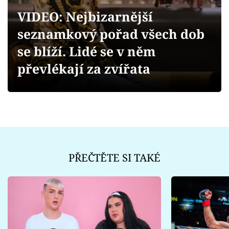
Sex a vztahy
VIDEO: Nejbizarnější
Videa
seznamkový pořad všech dob
se blíží. Lidé se v něm
Sledujte prima+
převlékají za zvířata
Přihlášení
Sledujte nás
PŘEČTĚTE SI TAKÉ