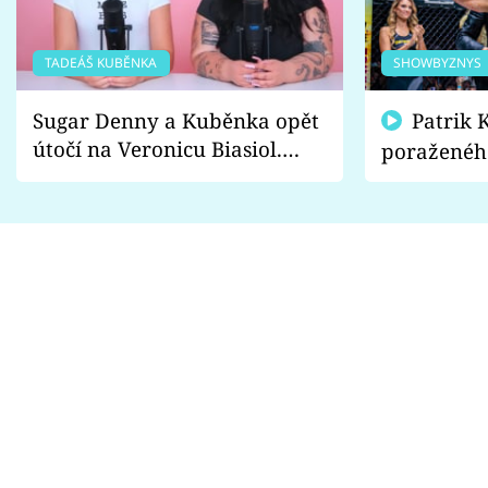
TADEÁŠ KUBĚNKA
SHOWBYZNYS
Sugar Denny a Kuběnka opět
Patrik Kincl se zastal
útočí na Veronicu Biasiol.
poraženéh
Proč je podle nich falešná a
fanoušci n
lže o své nevěře?