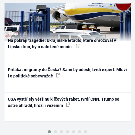
Na pokraji tragédie: Ukrajinské letadlo, které ohrožoval v
Lipsku dron, bylo naložené municí
Přilákat migranty do Česka? Sami by odešli, tvrdí expert. Mluví
i o politické sebevraždě
USA vystřílely většinu klíčových raket, tvrdí CNN. Trump se
ostře ohradil, hrozí i vězením