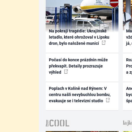
Na pokraji tragédie: Ukrajinské
Ma
letadlo, které ohrožoval v Lipsku
vž
dron, bylo naložené municí
já,
Počasí do konce prázdnin může
Ro
překvapit. Detaily prozrazuje
Pr
výhled
a 
Poplach v Kolíně nad Rýnem: V
Ane
centru našli nevybuchlou bombu,
byd
evakuuje se i televizní studio
šp