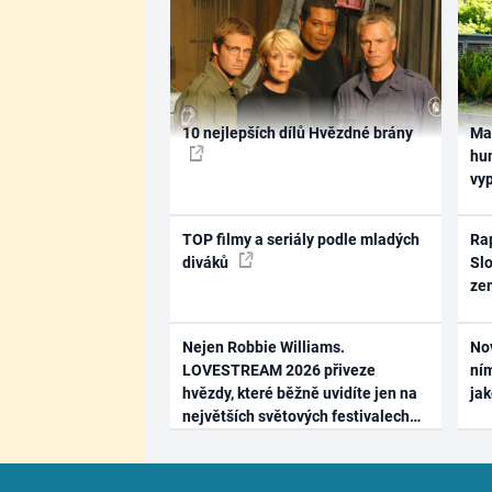
10 nejlepších dílů Hvězdné brány
Ma
hum
vy
TOP filmy a seriály podle mladých
Rap
diváků
Slo
ze
Nejen Robbie Williams.
No
LOVESTREAM 2026 přiveze
ním
hvězdy, které běžně uvidíte jen na
ja
největších světových festivalech