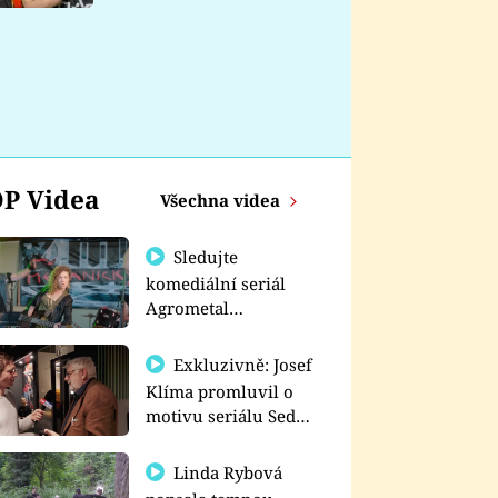
nemá
P Videa
Všechna videa
Sledujte
komediální seriál
Agrometal
exkluzivně na
prima+
Exkluzivně: Josef
Klíma promluvil o
motivu seriálu Sedm
schodů k moci
Linda Rybová