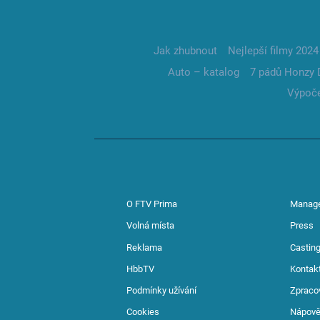
Jak zhubnout
Nejlepší filmy 2024
Auto – katalog
7 pádů Honzy 
Výpoče
O FTV Prima
Manag
Volná místa
Press
Reklama
Casting
HbbTV
Kontak
Podmínky užívání
Zpraco
Cookies
Nápov