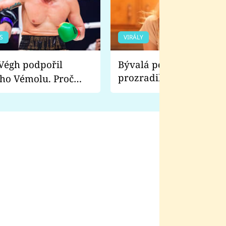
S
VIRÁLY
Bývalá pornoherečka
prozradila, co ji šokova
ho Vémolu. Proč
natáčení Euforie. Vážně
ji zápasit s ním než
bylo drsnější než hanba
 Kinclem?
filmy?