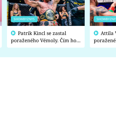
SHOWBYZNYS
SHOWBYZNY
Patrik Kincl se zastal
Attila Végh podpořil
poraženého Vémoly. Čím ho
poražené
fanoušci naštvali?
chce radě
s vítězem