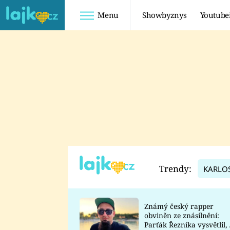
Menu
Showbyznys
Youtube
Youtuberky
Youtubeři
SHOPAHOLICADEL
FATTYPILLOW
ANNA ŠULC
FREESCOOT
SUGAR DENNY
ADAM KAJUMI
LADUŠKA
TADEÁŠ KUBĚNKA
DOMINIKA
DATEL
Trendy:
KARLO
MYSLIVCOVÁ
Známý český rapper
obviněn ze znásilnění:
Parťák Řezníka vysvětlil, 