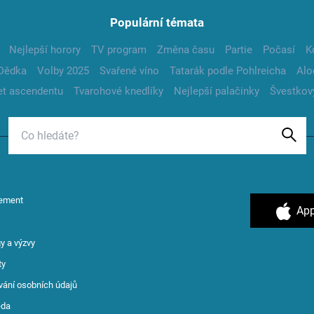
Populární témata
Nejlepší horory
TV program
Změna času
Partie
Počasí
K
Dědka
Volby 2025
Svařené víno
Tatarák podle Pohlreicha
Alo
t ascendentu
Tvarohové knedlíky
Nejlepší palačinky
Švestkov
ement
App
y a výzvy
ty
vání osobních údajů
ěda