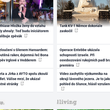
thiase Hložka ženy do vztahu
Tank KV-1 Němce dokonale
dy uhnaly: Teď budu iniciátorem
zaskočil
 slibuje zpěvák
zloučení s Glenem Hansardem:
Operace Entebbe ukázala
outěná rakev, dojemná řeč Bona
schopnosti Izraele. Při
zpěv Irglové s Vedderem
osvobozování rukojmích padl br
premiéra
ta a Jirka z AYTO spolu zkouší
Video zachytilo výzkumníka na
let. Válise mrzí, že ukázal
okraji lávového jezera. Je to jak
atné stránky
pohled do Slunce, hlásil vzruše