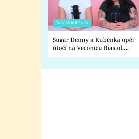
TADEÁŠ KUBĚNKA
Sugar Denny a Kuběnka opět
útočí na Veronicu Biasiol.
Proč je podle nich falešná a
lže o své nevěře?