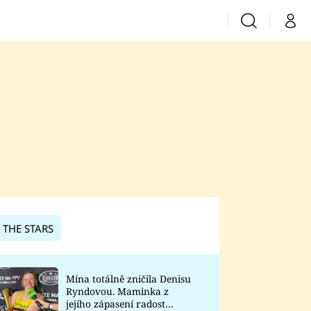
Vyhledávání
Můj 
Prima+
CNN Prima News
Prima Fresh
Prima Living
Prima Zoom
 THE STARS
Prima Lajk
Mína totálně zničila Denisu
Ryndovou. Maminka z
Sledujte nás
jejího zápasení radost