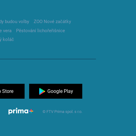
dy budou volby
ZOO Nové začátky
e vera
Pěstování lichořeřišnice
ý koláč
 Store
Google Play
© FTV Prima spol. s r.o.