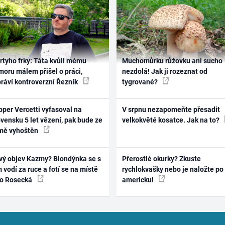
rtyho frky: Táta kvůli mému
Muchomůrku růžovku ani sucho
oru málem přišel o práci,
nezdolá! Jak ji rozeznat od
práví kontroverzní Řezník
tygrované?
per Vercetti vyfasoval na
V srpnu nezapomeňte přesadit
vensku 5 let vězení, pak bude ze
velkokvěté kosatce. Jak na to?
mě vyhoštěn
vý objev Kazmy? Blondýnka se s
Přerostlé okurky? Zkuste
 vodí za ruce a fotí se na místě
rychlokvašky nebo je naložte po
ko Rosecká
americku!