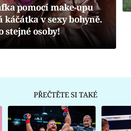
afka pomocí make-upu
á káčátka v sexy bohyně.
o stejné osoby!
PŘEČTĚTE SI TAKÉ