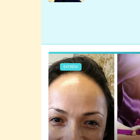
se v Plzni stalo
EXTRÉM