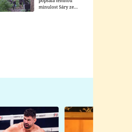
popsala temnou
minulost Sáry ze
seriálu Zákony vlka