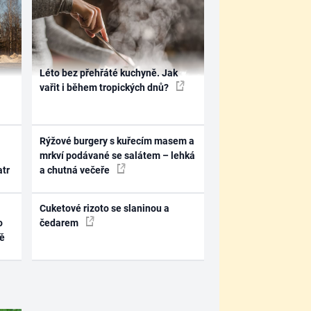
Léto bez přehřáté kuchyně. Jak
vařit i během tropických dnů?
Rýžové burgery s kuřecím masem a
mrkví podávané se salátem – lehká
atr
a chutná večeře
Cuketové rizoto se slaninou a
o
čedarem
ně