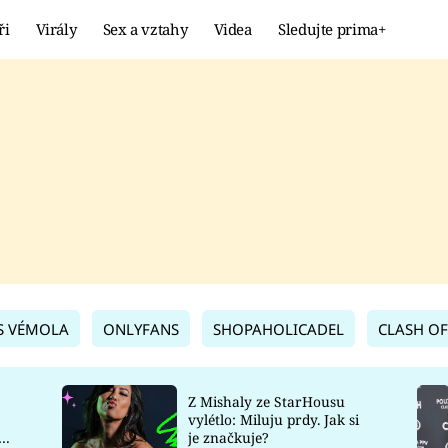
ři
Virály
Sex a vztahy
Videa
Sledujte prima+
Showbyznys
Extrém
VIRÁLY
KURIOZITY
VIDEA
KVÍZY
S VÉMOLA
ONLYFANS
SHOPAHOLICADEL
CLASH OF
Z Mishaly ze StarHousu
vylétlo: Miluju prdy. Jak si
co
je značkuje?