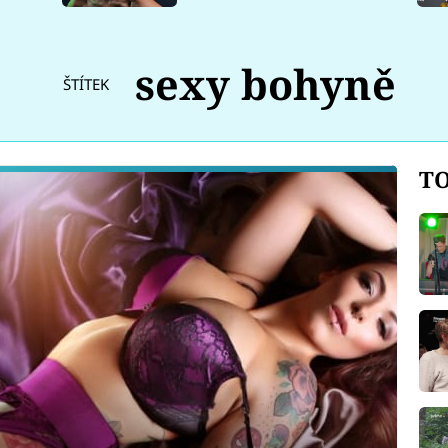
sexy bohyně
ŠTÍTEK
TO