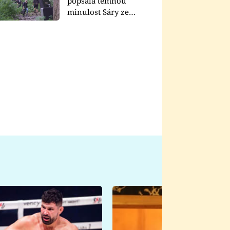
popsala temnou
minulost Sáry ze
seriálu Zákony vlka