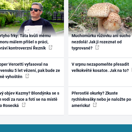
rtyho frky: Táta kvůli mému
Muchomůrku růžovku ani sucho
oru málem přišel o práci,
nezdolá! Jak ji rozeznat od
práví kontroverzní Řezník
tygrované?
per Vercetti vyfasoval na
V srpnu nezapomeňte přesadit
vensku 5 let vězení, pak bude ze
velkokvěté kosatce. Jak na to?
mě vyhoštěn
vý objev Kazmy? Blondýnka se s
Přerostlé okurky? Zkuste
 vodí za ruce a fotí se na místě
rychlokvašky nebo je naložte po
ko Rosecká
americku!