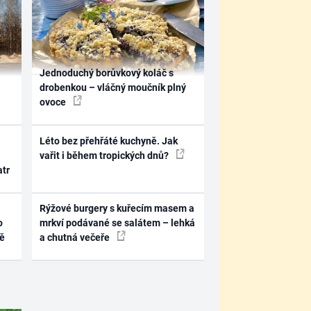
Jednoduchý borůvkový koláč s
drobenkou – vláčný moučník plný
ovoce
Léto bez přehřáté kuchyně. Jak
vařit i během tropických dnů?
atr
Rýžové burgery s kuřecím masem a
o
mrkví podávané se salátem – lehká
ně
a chutná večeře