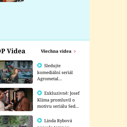
nemá
P Videa
Všechna videa
Sledujte
komediální seriál
Agrometal
exkluzivně na
prima+
Exkluzivně: Josef
Klíma promluvil o
motivu seriálu Sedm
schodů k moci
Linda Rybová