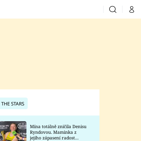
Vyhledávání
Můj 
Prima+
CNN Prima News
Prima Fresh
Prima Living
Prima Zoom
 THE STARS
Prima Lajk
Mína totálně zničila Denisu
Ryndovou. Maminka z
Sledujte nás
jejího zápasení radost