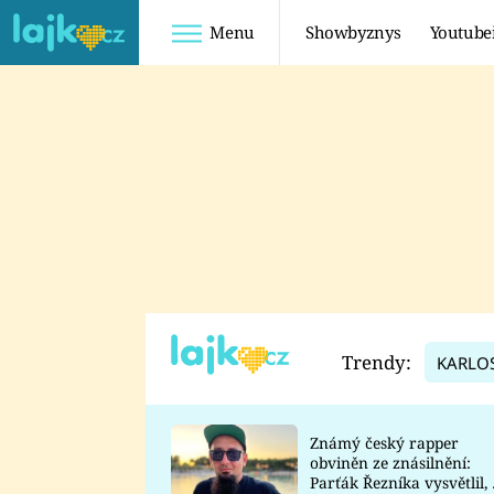
Menu
Showbyznys
Youtube
Youtuberky
Youtubeři
SHOPAHOLICADEL
FATTYPILLOW
ANNA ŠULC
FREESCOOT
SUGAR DENNY
ADAM KAJUMI
LADUŠKA
TADEÁŠ KUBĚNKA
DOMINIKA
DATEL
Trendy:
KARLO
MYSLIVCOVÁ
Známý český rapper
obviněn ze znásilnění:
Parťák Řezníka vysvětlil, 