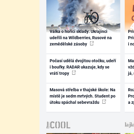
Válka o hořící sklady: Ukrajinci
Pri
udeřili na Wildberries, Rusové na
Pri
zemědělské zásoby
i n
Počasí udělá dvojitou otočku, udeří
Ma
i bouřky. RADAR ukazuje, kdy se
vž
vrátí tropy
já,
Masová střelba v thajské škole: Na
Ro
místě je sedm mrtvých. Student po
Pr
útoku spáchal sebevraždu
a 