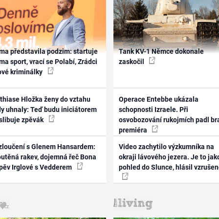
ma představila podzim: startuje
Tank KV-1 Němce dokonale
ma sport, vrací se Polabí, Zrádci
zaskočil
ové kriminálky
thiase Hložka ženy do vztahu
Operace Entebbe ukázala
dy uhnaly: Teď budu iniciátorem
schopnosti Izraele. Při
 slibuje zpěvák
osvobozování rukojmích padl br
premiéra
zloučení s Glenem Hansardem:
Video zachytilo výzkumníka na
outěná rakev, dojemná řeč Bona
okraji lávového jezera. Je to jak
zpěv Irglové s Vedderem
pohled do Slunce, hlásil vzruše