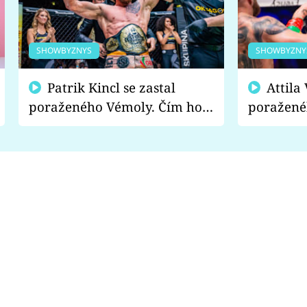
SHOWBYZNYS
SHOWBYZNY
Patrik Kincl se zastal
Attila Végh podpořil
poraženého Vémoly. Čím ho
poražené
fanoušci naštvali?
chce radě
s vítězem