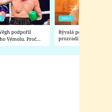
S
VIRÁLY
Bývalá pornoherečka
prozradila, co ji šokova
ho Vémolu. Proč
natáčení Euforie. Vážně
ji zápasit s ním než
bylo drsnější než hanba
 Kinclem?
filmy?