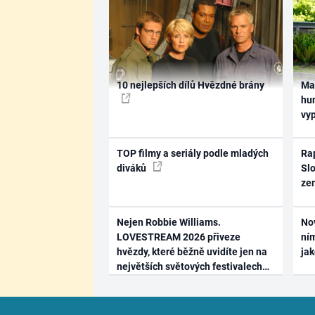
10 nejlepších dílů Hvězdné brány
Ma
hum
vy
TOP filmy a seriály podle mladých
Rap
diváků
Slo
ze
Nejen Robbie Williams.
No
LOVESTREAM 2026 přiveze
ním
hvězdy, které běžně uvidíte jen na
ja
největších světových festivalech