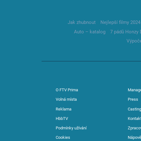
Jak zhubnout
Nejlepší filmy 2024
Auto – katalog
7 pádů Honzy 
Výpoče
O FTV Prima
Manag
Volná místa
Press
Reklama
Casting
HbbTV
Kontak
Podmínky užívání
Zpraco
Cookies
Nápov