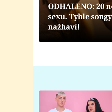
ODHALENO: 20 nej
sexu. Tyhle song
nažhaví!