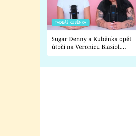
TADEÁŠ KUBĚNKA
Sugar Denny a Kuběnka opět
útočí na Veronicu Biasiol.
Proč je podle nich falešná a
lže o své nevěře?