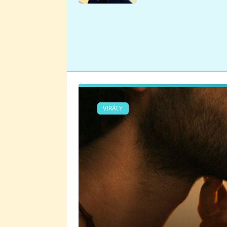
se v Plzni stalo
VIRÁLY