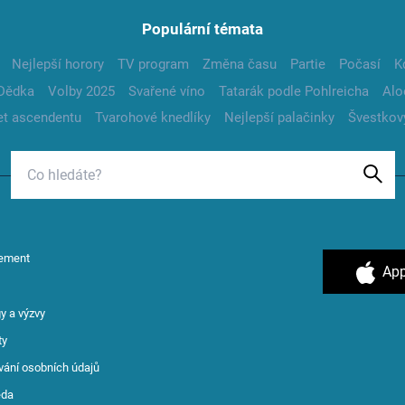
Populární témata
Nejlepší horory
TV program
Změna času
Partie
Počasí
K
Dědka
Volby 2025
Svařené víno
Tatarák podle Pohlreicha
Alo
t ascendentu
Tvarohové knedlíky
Nejlepší palačinky
Švestkov
ement
App
y a výzvy
ty
vání osobních údajů
ěda