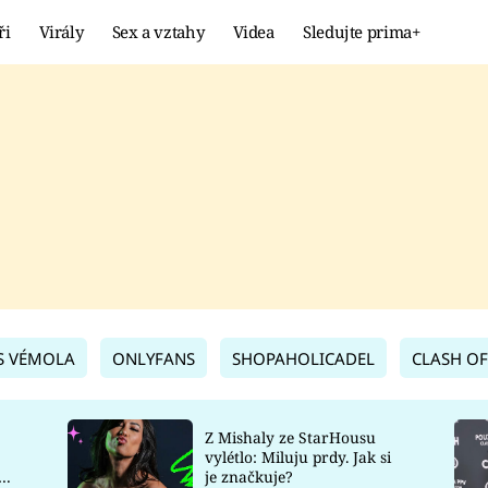
ři
Virály
Sex a vztahy
Videa
Sledujte prima+
Showbyznys
Extrém
VIRÁLY
KURIOZITY
VIDEA
KVÍZY
S VÉMOLA
ONLYFANS
SHOPAHOLICADEL
CLASH OF
Z Mishaly ze StarHousu
vylétlo: Miluju prdy. Jak si
co
je značkuje?