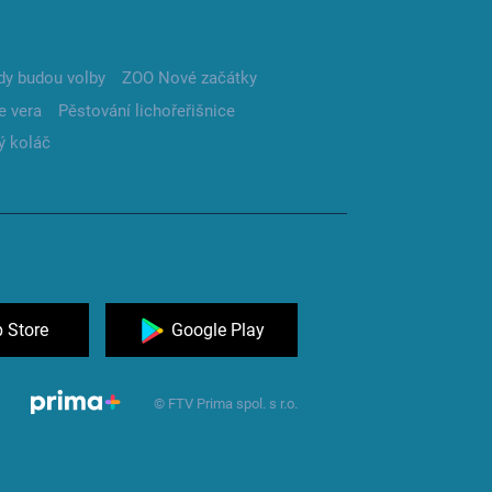
dy budou volby
ZOO Nové začátky
e vera
Pěstování lichořeřišnice
ý koláč
 Store
Google Play
© FTV Prima spol. s r.o.