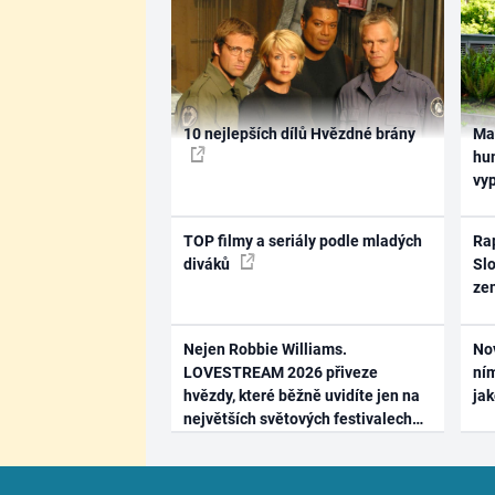
10 nejlepších dílů Hvězdné brány
Ma
hum
vy
TOP filmy a seriály podle mladých
Rap
diváků
Slo
ze
Nejen Robbie Williams.
No
LOVESTREAM 2026 přiveze
ním
hvězdy, které běžně uvidíte jen na
ja
největších světových festivalech