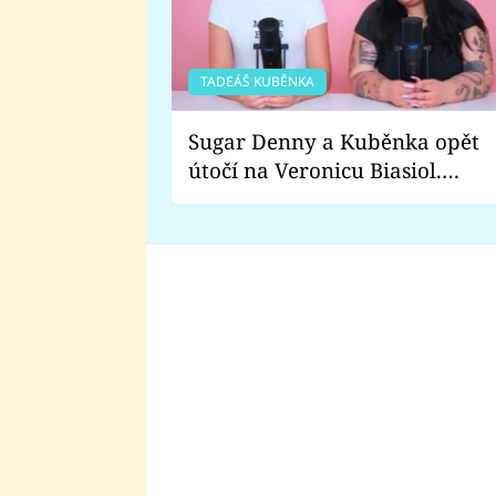
TADEÁŠ KUBĚNKA
Sugar Denny a Kuběnka opět
útočí na Veronicu Biasiol.
Proč je podle nich falešná a
lže o své nevěře?