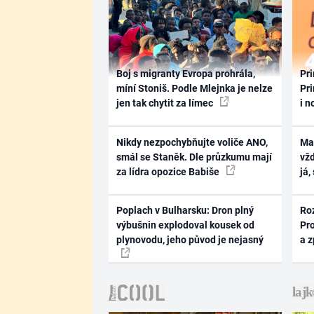
Boj s migranty Evropa prohrála,
Pri
míní Stoniš. Podle Mlejnka je nelze
Pri
jen tak chytit za límec
i n
Nikdy nezpochybňujte voliče ANO,
Ma
smál se Staněk. Dle průzkumu mají
vž
za lídra opozice Babiše
já,
Poplach v Bulharsku: Dron plný
Ro
výbušnin explodoval kousek od
Pr
plynovodu, jeho původ je nejasný
a 