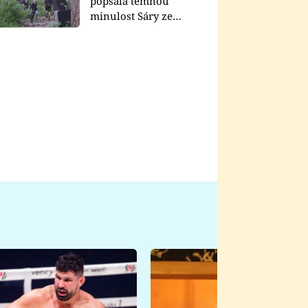
popsala temnou
minulost Sáry ze
seriálu Zákony vlka