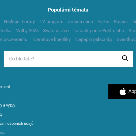
Populární témata
Nejlepší horory
TV program
Změna času
Partie
Počasí
K
Dědka
Volby 2025
Svařené víno
Tatarák podle Pohlreicha
Alo
t ascendentu
Tvarohové knedlíky
Nejlepší palačinky
Švestkov
ement
App
y a výzvy
ty
vání osobních údajů
ěda