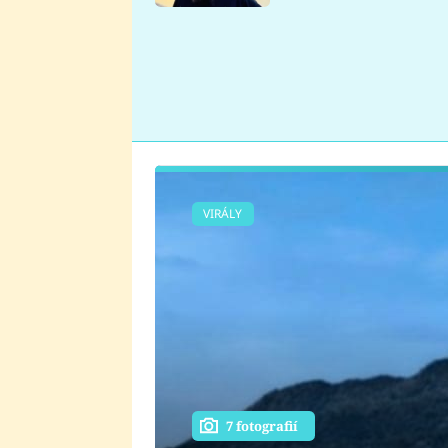
se v Plzni stalo
VIRÁLY
7 fotografií