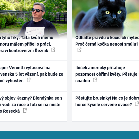
rtyho frky: Táta kvůli mému
Odhalte pravdu o kočičích mýtec
oru málem přišel o práci,
Proč černá kočka nenosí smůlu?
práví kontroverzní Řezník
per Vercetti vyfasoval na
Ibišek americký přitahuje
vensku 5 let vězení, pak bude ze
pozornost obřími květy. Pěstuje 
mě vyhoštěn
snadno
vý objev Kazmy? Blondýnka se s
Pěstujte brusinky! Na co je dobr
 vodí za ruce a fotí se na místě
hořce kyselé červené ovoce?
ko Rosecká