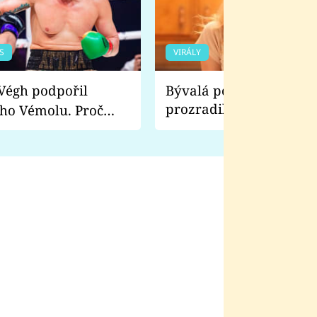
S
VIRÁLY
Bývalá pornoherečka
prozradila, co ji šokova
ho Vémolu. Proč
natáčení Euforie. Vážně
ji zápasit s ním než
bylo drsnější než hanba
 Kinclem?
filmy?