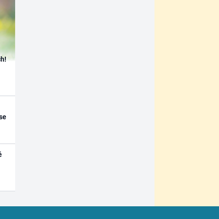
h!
se
é