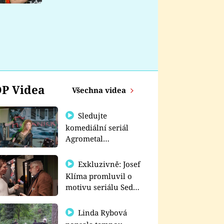
nemá
P Videa
Všechna videa
Sledujte
komediální seriál
Agrometal
exkluzivně na
prima+
Exkluzivně: Josef
Klíma promluvil o
motivu seriálu Sedm
schodů k moci
Linda Rybová