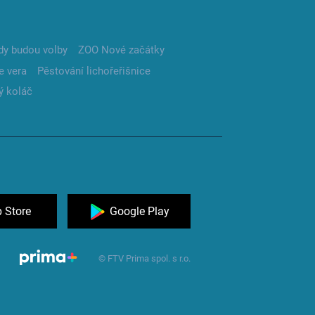
dy budou volby
ZOO Nové začátky
e vera
Pěstování lichořeřišnice
ý koláč
 Store
Google Play
© FTV Prima spol. s r.o.