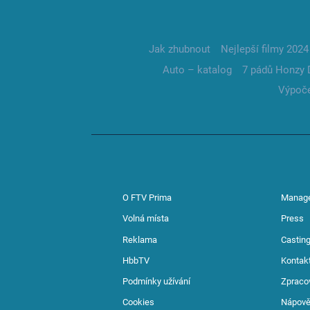
Jak zhubnout
Nejlepší filmy 2024
Auto – katalog
7 pádů Honzy 
Výpoče
O FTV Prima
Manag
Volná místa
Press
Reklama
Casting
HbbTV
Kontak
Podmínky užívání
Zpraco
Cookies
Nápov