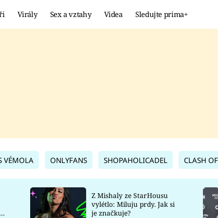
ři
Virály
Sex a vztahy
Videa
Sledujte prima+
Showbyznys
Extrém
VIRÁLY
KURIOZITY
VIDEA
KVÍZY
S VÉMOLA
ONLYFANS
SHOPAHOLICADEL
CLASH OF
Z Mishaly ze StarHousu
vylétlo: Miluju prdy. Jak si
co
je značkuje?