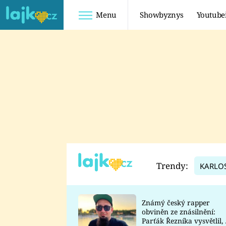
Menu
Showbyznys
Youtube
Youtuberky
Youtubeři
SHOPAHOLICADEL
FATTYPILLOW
ANNA ŠULC
FREESCOOT
SUGAR DENNY
ADAM KAJUMI
LADUŠKA
TADEÁŠ KUBĚNKA
DOMINIKA
DATEL
Trendy:
KARLO
MYSLIVCOVÁ
Známý český rapper
obviněn ze znásilnění:
Parťák Řezníka vysvětlil, 