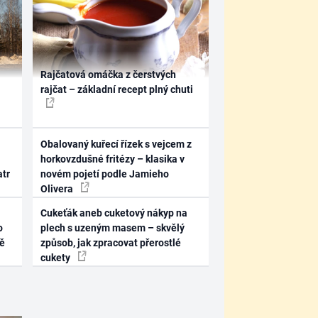
Rajčatová omáčka z čerstvých
rajčat – základní recept plný chuti
Obalovaný kuřecí řízek s vejcem z
horkovzdušné fritézy – klasika v
atr
novém pojetí podle Jamieho
Olivera
Cukeťák aneb cuketový nákyp na
o
plech s uzeným masem – skvělý
ně
způsob, jak zpracovat přerostlé
cukety