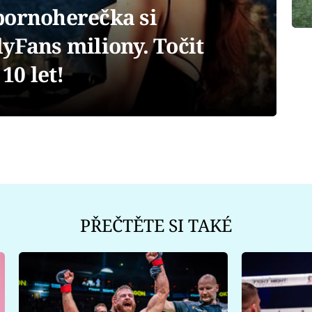
pornoherečka si
yFans miliony. Točit
10 let!
PŘEČTĚTE SI TAKÉ