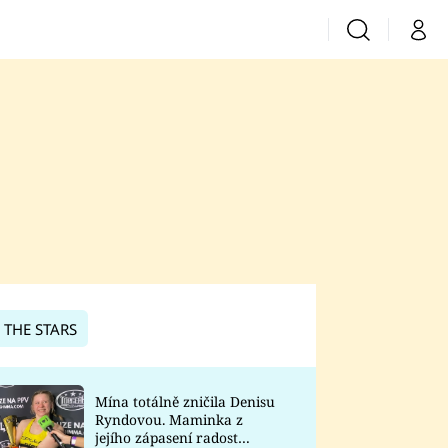
Vyhledávání
Můj 
Prima+
CNN Prima News
Prima Fresh
Prima Living
Prima Zoom
 THE STARS
Prima Lajk
Mína totálně zničila Denisu
Ryndovou. Maminka z
Sledujte nás
jejího zápasení radost