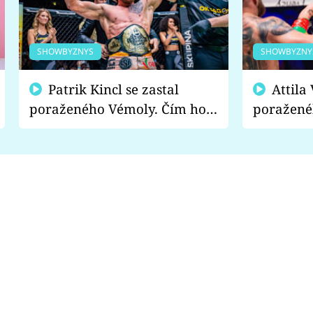
SHOWBYZNYS
SHOWBYZNY
Patrik Kincl se zastal
Attila Végh podpořil
poraženého Vémoly. Čím ho
poražené
fanoušci naštvali?
chce radě
s vítězem