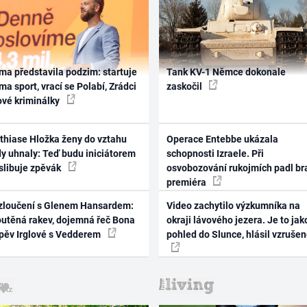
ma představila podzim: startuje
Tank KV-1 Němce dokonale
ma sport, vrací se Polabí, Zrádci
zaskočil
ové kriminálky
thiase Hložka ženy do vztahu
Operace Entebbe ukázala
dy uhnaly: Teď budu iniciátorem
schopnosti Izraele. Při
 slibuje zpěvák
osvobozování rukojmích padl br
premiéra
zloučení s Glenem Hansardem:
Video zachytilo výzkumníka na
outěná rakev, dojemná řeč Bona
okraji lávového jezera. Je to jak
zpěv Irglové s Vedderem
pohled do Slunce, hlásil vzruše