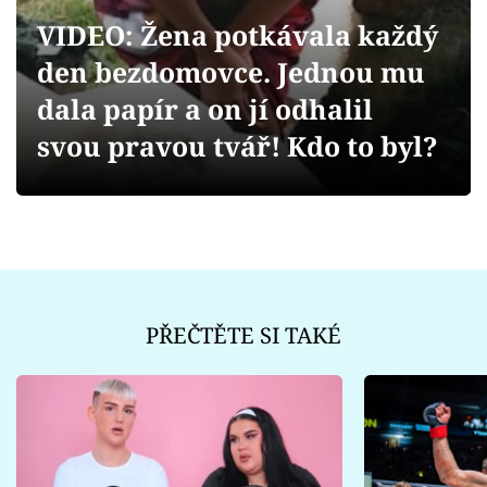
Sex a vztahy
VIDEO: Žena potkávala každý
Videa
den bezdomovce. Jednou mu
dala papír a on jí odhalil
Sledujte prima+
svou pravou tvář! Kdo to byl?
Přihlášení
Sledujte nás
PŘEČTĚTE SI TAKÉ