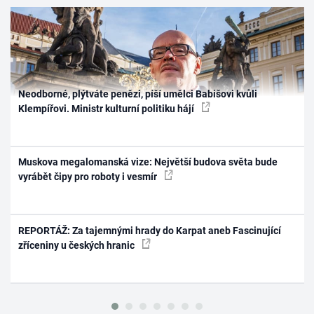
Neodborné, plýtváte penězi, píší umělci Babišovi kvůli
Klempířovi. Ministr kulturní politiku hájí
Muskova megalomanská vize: Největší budova světa bude
vyrábět čipy pro roboty i vesmír
REPORTÁŽ: Za tajemnými hrady do Karpat aneb Fascinující
zříceniny u českých hranic