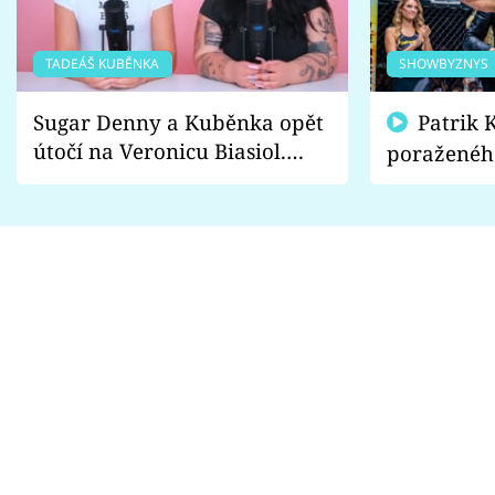
TADEÁŠ KUBĚNKA
SHOWBYZNYS
Sugar Denny a Kuběnka opět
Patrik Kincl se zastal
útočí na Veronicu Biasiol.
poraženéh
Proč je podle nich falešná a
fanoušci n
lže o své nevěře?