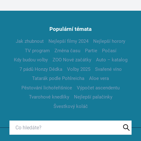
Populární témata
Jak zhubnout
Nejlepší filmy 2024
Nejlepší horory
TV program
Změna času
Partie
Počasí
Kdy budou volby
ZOO Nové začátky
Auto – katalog
7 pádů Honzy Dědka
Volby 2025
Svařené víno
Tatarák podle Pohlreicha
Aloe vera
Pěstování lichořeřišnice
Výpočet ascendentu
Tvarohové knedlíky
Nejlepší palačinky
Švestkový koláč