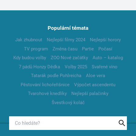
Populární témata
Jak zhubnout
Nejlepší filmy 2024
Nejlepší horory
TV program
Změna času
Partie
Počasí
Kdy budou volby
ZOO Nové začátky
Auto – katalog
7 pádů Honzy Dědka
Volby 2025
Svařené víno
Tatarák podle Pohlreicha
Aloe vera
Pěstování lichořeřišnice
Výpočet ascendentu
Tvarohové knedlíky
Nejlepší palačinky
Švestkový koláč