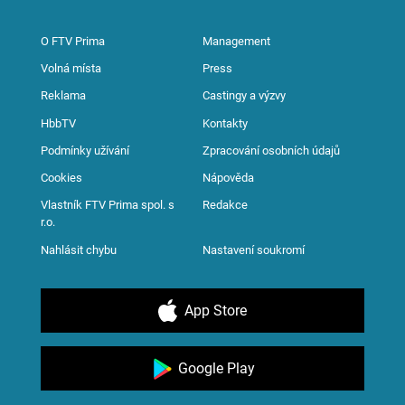
O FTV Prima
Management
Volná místa
Press
Reklama
Castingy a výzvy
HbbTV
Kontakty
Podmínky užívání
Zpracování osobních údajů
Cookies
Nápověda
Vlastník FTV Prima spol. s
Redakce
r.o.
Nahlásit chybu
Nastavení soukromí
App Store
Google Play