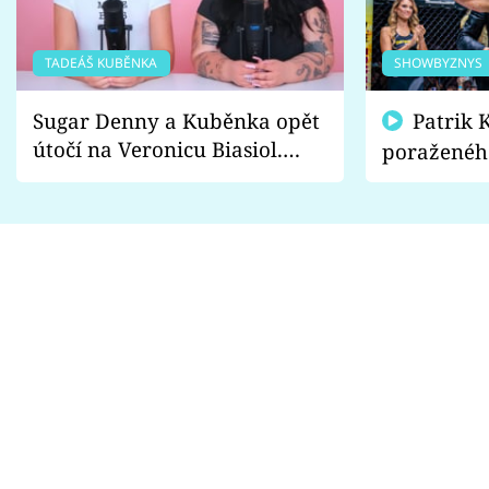
TADEÁŠ KUBĚNKA
SHOWBYZNYS
Sugar Denny a Kuběnka opět
Patrik Kincl se zastal
útočí na Veronicu Biasiol.
poraženéh
Proč je podle nich falešná a
fanoušci n
lže o své nevěře?