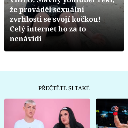
Sex a vztahy
že prováděl sexuální
Videa
zvrhlosti se svojí kočkou!
Celý internet ho za to
Sledujte prima+
nenávidí
Přihlášení
Sledujte nás
PŘEČTĚTE SI TAKÉ