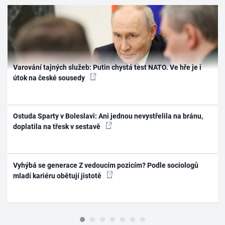
Varování tajných služeb: Putin chystá test NATO. Ve hře je i
útok na české sousedy
Ostuda Sparty v Boleslavi: Ani jednou nevystřelila na bránu,
doplatila na třesk v sestavě
Vyhýbá se generace Z vedoucím pozicím? Podle sociologů
mladí kariéru obětují jistotě