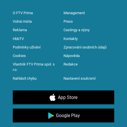
O FTV Prima
Management
Volná místa
Press
Reklama
Castingy a výzvy
HbbTV
Kontakty
Podmínky užívání
Zpracování osobních údajů
Cookies
Nápověda
Vlastník FTV Prima spol. s
Redakce
r.o.
Nahlásit chybu
Nastavení soukromí
App Store
Google Play