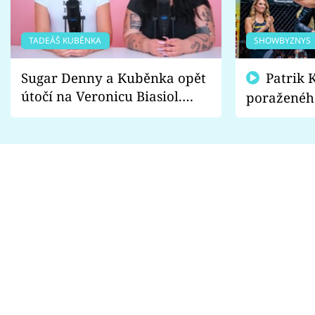
TADEÁŠ KUBĚNKA
SHOWBYZNYS
Sugar Denny a Kuběnka opět
Patrik Kincl se zastal
útočí na Veronicu Biasiol.
poraženéh
Proč je podle nich falešná a
fanoušci n
lže o své nevěře?