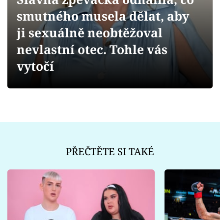
Sex a vztahy
smutného musela dělat, aby
Videa
ji sexuálně neobtěžoval
nevlastní otec. Tohle vás
Sledujte prima+
vytočí
Přihlášení
Sledujte nás
PŘEČTĚTE SI TAKÉ