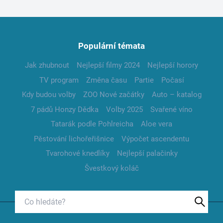
Populární témata
Jak zhubnout
Nejlepší filmy 2024
Nejlepší horory
TV program
Změna času
Partie
Počasí
Kdy budou volby
ZOO Nové začátky
Auto – katalog
7 pádů Honzy Dědka
Volby 2025
Svařené víno
Tatarák podle Pohlreicha
Aloe vera
Pěstování lichořeřišnice
Výpočet ascendentu
Tvarohové knedlíky
Nejlepší palačinky
Švestkový koláč