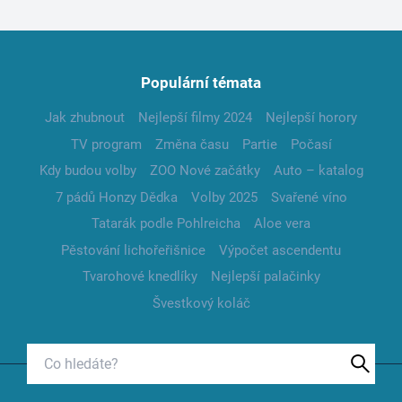
Populární témata
Jak zhubnout
Nejlepší filmy 2024
Nejlepší horory
TV program
Změna času
Partie
Počasí
Kdy budou volby
ZOO Nové začátky
Auto – katalog
7 pádů Honzy Dědka
Volby 2025
Svařené víno
Tatarák podle Pohlreicha
Aloe vera
Pěstování lichořeřišnice
Výpočet ascendentu
Tvarohové knedlíky
Nejlepší palačinky
Švestkový koláč