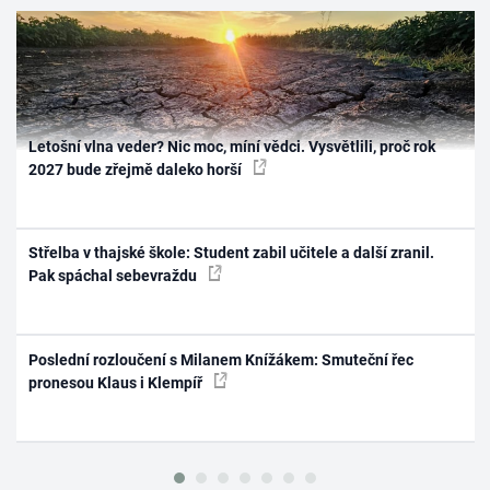
Letošní vlna veder? Nic moc, míní vědci. Vysvětlili, proč rok
2027 bude zřejmě daleko horší
Střelba v thajské škole: Student zabil učitele a další zranil.
Pak spáchal sebevraždu
Poslední rozloučení s Milanem Knížákem: Smuteční řec
pronesou Klaus i Klempíř