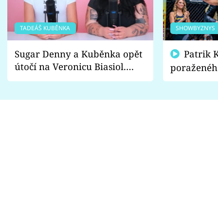
TADEÁŠ KUBĚNKA
SHOWBYZNYS
Sugar Denny a Kuběnka opět
Patrik Kincl se zastal
útočí na Veronicu Biasiol.
poraženéh
Proč je podle nich falešná a
fanoušci n
lže o své nevěře?