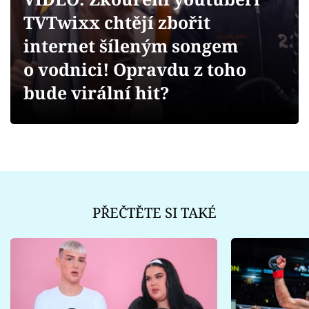
Sex a vztahy
TVTwixx chtějí zbořit
Videa
internet šíleným songem
o vodnici! Opravdu z toho
Sledujte prima+
bude virální hit?
Přihlášení
Sledujte nás
PŘEČTĚTE SI TAKÉ