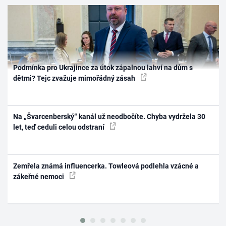
Podmínka pro Ukrajince za útok zápalnou lahví na dům s
dětmi? Tejc zvažuje mimořádný zásah
Na „Švarcenberský“ kanál už neodbočíte. Chyba vydržela 30
let, teď ceduli celou odstraní
Zemřela známá influencerka. Towleová podlehla vzácné a
zákeřné nemoci