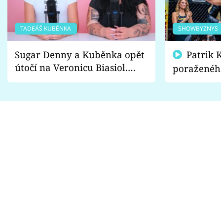
TADEÁŠ KUBĚNKA
SHOWBYZNYS
Sugar Denny a Kuběnka opět
Patrik Kincl se zastal
útočí na Veronicu Biasiol.
poraženéh
Proč je podle nich falešná a
fanoušci n
lže o své nevěře?