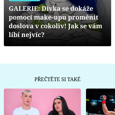
Sex a vztahy
GALERIE: Dívka se dokáže
Videa
pomocí make-upu proměnit
doslova v cokoliv! Jak se vám
Sledujte prima+
líbí nejvíc?
Přihlášení
Sledujte nás
PŘEČTĚTE SI TAKÉ