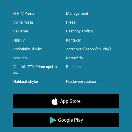
O FTV Prima
Management
Volná místa
Press
Reklama
Castingy a výzvy
HbbTV
Kontakty
Podmínky užívání
Zpracování osobních údajů
Cookies
Nápověda
Vlastník FTV Prima spol. s
Redakce
r.o.
Nahlásit chybu
Nastavení soukromí
App Store
Google Play