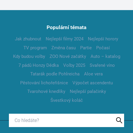
Populární témata
Jak zhubnout
Nejlepší filmy 2024
Nejlepší horory
TV program
Změna času
Partie
Počasí
Kdy budou volby
ZOO Nové začátky
Auto – katalog
7 pádů Honzy Dědka
Volby 2025
Svařené víno
Tatarák podle Pohlreicha
Aloe vera
Pěstování lichořeřišnice
Výpočet ascendentu
Tvarohové knedlíky
Nejlepší palačinky
Švestkový koláč