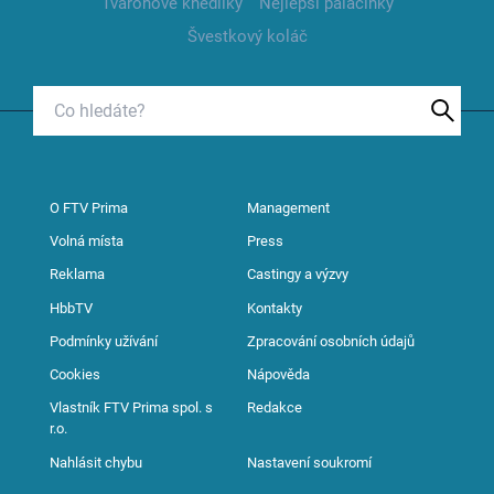
Tvarohové knedlíky
Nejlepší palačinky
Švestkový koláč
O FTV Prima
Management
Volná místa
Press
Reklama
Castingy a výzvy
HbbTV
Kontakty
Podmínky užívání
Zpracování osobních údajů
Cookies
Nápověda
Vlastník FTV Prima spol. s
Redakce
r.o.
Nahlásit chybu
Nastavení soukromí