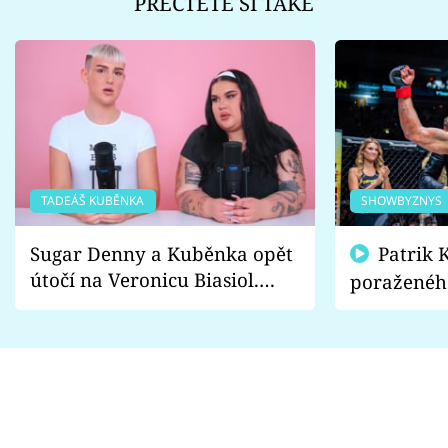
PŘEČTĚTE SI TAKÉ
TADEÁŠ KUBĚNKA
SHOWBYZNYS
Sugar Denny a Kuběnka opět
Patrik Kincl se zastal
útočí na Veronicu Biasiol.
poraženéh
Proč je podle nich falešná a
fanoušci n
lže o své nevěře?