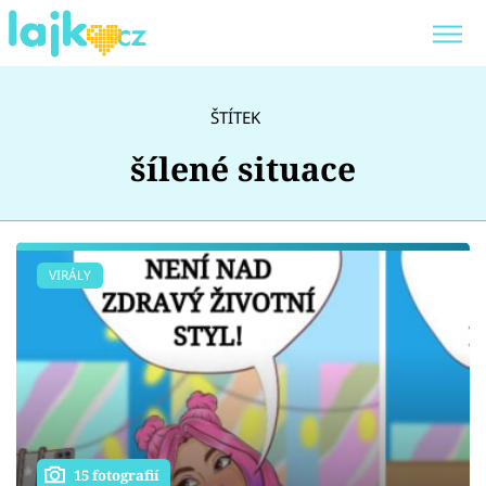
Trendy:
KARLOS VÉMOLA
ONLYFANS
ŠTÍTEK
SHOPAHOLICADEL
CLASH OF THE STARS
šílené situace
Témata
VIRÁLY
Showbyznys
Youtubeři
Virály
15 fotografií