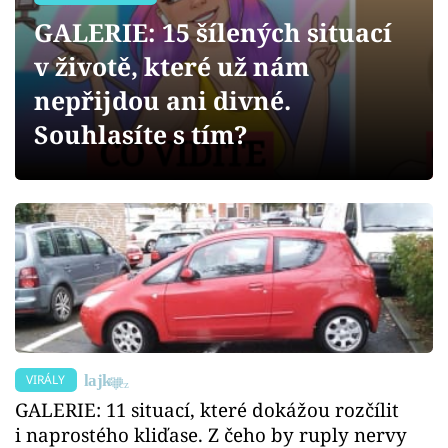
Sex a vztahy
GALERIE: 15 šílených situací
Videa
v životě, které už nám
nepřijdou ani divné.
Sledujte prima+
Souhlasíte s tím?
Přihlášení
Sledujte nás
VIRÁLY
GALERIE: 11 situací, které dokážou rozčílit
i naprostého kliďase. Z čeho by ruply nervy