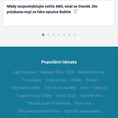
Nikdy nezpochybňujte voliče ANO, smál se Staněk. Dle
průzkumu mají za lídra opozice Babiše
Populární témata
Jak zhubnout
Nejlepší filmy 2024
Nejlepší horory
TV program
Změna času
Partie
Počasí
Kdy budou volby
ZOO Nové začátky
Auto – katalog
7 pádů Honzy Dědka
Volby 2025
Svařené víno
Tatarák podle Pohlreicha
Aloe vera
Pěstování lichořeřišnice
Výpočet ascendentu