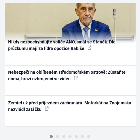
Nikdy nezpochybňujte voliče ANO, smál se Staněk. Dle
průzkumu mají za lídra opozice Babiše
Nebezpečí na oblíbeném středomořském ostrově: Zůstaňte
doma, hrozí ozbrojenci ve videu
Zemřel už před příjezdem záchranářů. Motorkář na Znojemsku
nezvládl zatáčku