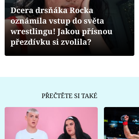
Sex a vztahy
Dcera drsňáka Rocka
Videa
oznámila vstup do světa
wrestlingu! Jakou přísnou
Sledujte prima+
přezdívku si zvolila?
Přihlášení
Sledujte nás
PŘEČTĚTE SI TAKÉ