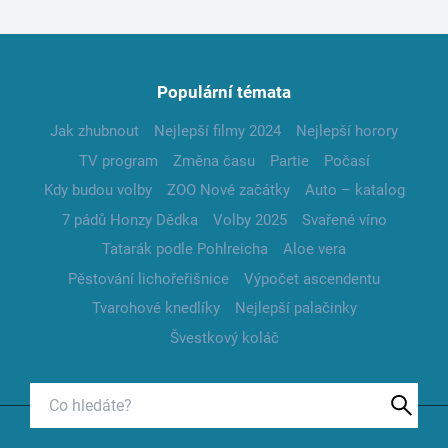
Populární témata
Jak zhubnout
Nejlepší filmy 2024
Nejlepší horory
TV program
Změna času
Partie
Počasí
Kdy budou volby
ZOO Nové začátky
Auto – katalog
7 pádů Honzy Dědka
Volby 2025
Svařené víno
Tatarák podle Pohlreicha
Aloe vera
Pěstování lichořeřišnice
Výpočet ascendentu
Tvarohové knedlíky
Nejlepší palačinky
Švestkový koláč