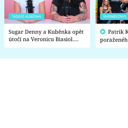
TADEÁŠ KUBĚNKA
SHOWBYZNYS
Sugar Denny a Kuběnka opět
Patrik Kincl se zastal
útočí na Veronicu Biasiol.
poraženéh
Proč je podle nich falešná a
fanoušci n
lže o své nevěře?