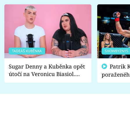
TADEÁŠ KUBĚNKA
SHOWBYZNYS
Sugar Denny a Kuběnka opět
Patrik Kincl se zastal
útočí na Veronicu Biasiol.
poraženéh
Proč je podle nich falešná a
fanoušci n
lže o své nevěře?