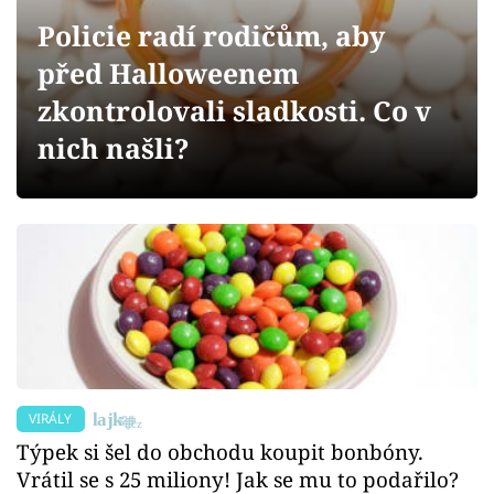
Sex a vztahy
Policie radí rodičům, aby
Videa
před Halloweenem
zkontrolovali sladkosti. Co v
Sledujte prima+
nich našli?
Přihlášení
Sledujte nás
VIRÁLY
Týpek si šel do obchodu koupit bonbóny.
Vrátil se s 25 miliony! Jak se mu to podařilo?