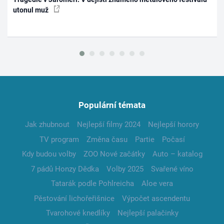
utonul muž
Populární témata
Jak zhubnout
Nejlepší filmy 2024
Nejlepší horory
TV program
Změna času
Partie
Počasí
Kdy budou volby
ZOO Nové začátky
Auto – katalog
7 pádů Honzy Dědka
Volby 2025
Svařené víno
Tatarák podle Pohlreicha
Aloe vera
Pěstování lichořeřišnice
Výpočet ascendentu
Tvarohové knedlíky
Nejlepší palačinky