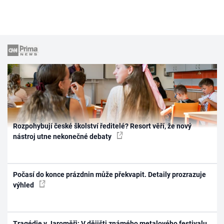
Rozpohybují české školství ředitelé? Resort věří, že nový
nástroj utne nekonečné debaty
Počasí do konce prázdnin může překvapit. Detaily prozrazuje
výhled
Tragédie v Jaroměři: V dějišti známého metalového festivalu