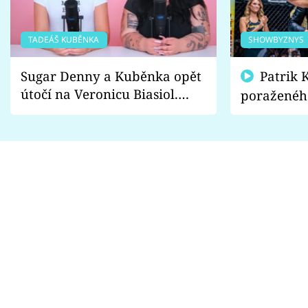
TADEÁŠ KUBĚNKA
SHOWBYZNYS
Sugar Denny a Kuběnka opět
Patrik Kincl se zastal
útočí na Veronicu Biasiol.
poraženéh
Proč je podle nich falešná a
fanoušci n
lže o své nevěře?