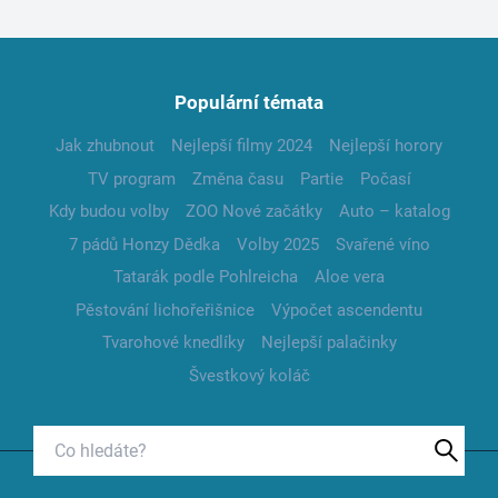
Populární témata
Jak zhubnout
Nejlepší filmy 2024
Nejlepší horory
TV program
Změna času
Partie
Počasí
Kdy budou volby
ZOO Nové začátky
Auto – katalog
7 pádů Honzy Dědka
Volby 2025
Svařené víno
Tatarák podle Pohlreicha
Aloe vera
Pěstování lichořeřišnice
Výpočet ascendentu
Tvarohové knedlíky
Nejlepší palačinky
Švestkový koláč