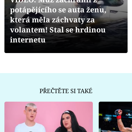
Sex a vztahy
potápějícího se auta ženu,
Videa
která měla záchvaty za
volantem! Stal se hrdinou
Sledujte prima+
internetu
Přihlášení
Sledujte nás
PŘEČTĚTE SI TAKÉ