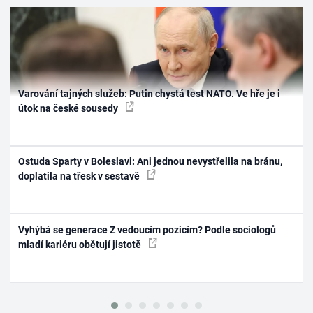
Varování tajných služeb: Putin chystá test NATO. Ve hře je i
útok na české sousedy
Ostuda Sparty v Boleslavi: Ani jednou nevystřelila na bránu,
doplatila na třesk v sestavě
Vyhýbá se generace Z vedoucím pozicím? Podle sociologů
mladí kariéru obětují jistotě