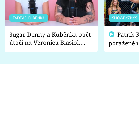
TADEÁŠ KUBĚNKA
SHOWBYZNYS
Sugar Denny a Kuběnka opět
Patrik Kincl se zastal
útočí na Veronicu Biasiol.
poraženéh
Proč je podle nich falešná a
fanoušci n
lže o své nevěře?