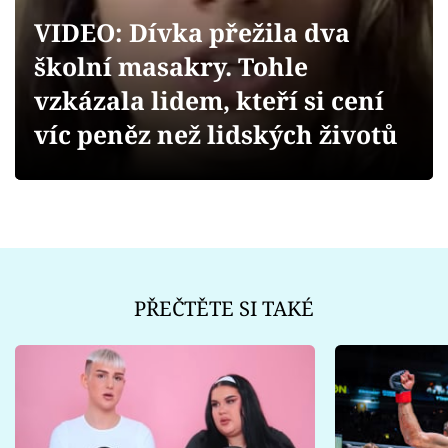
Sex a vztahy
VIDEO: Dívka přežila dva
Videa
školní masakry. Tohle
vzkázala lidem, kteří si cení
Sledujte prima+
víc peněz než lidských životů
Přihlášení
Sledujte nás
PŘEČTĚTE SI TAKÉ