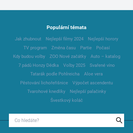
Populární témata
Jak zhubnout
Nejlepší filmy 2024
Nejlepší horory
TV program
Změna času
Partie
Počasí
Kdy budou volby
ZOO Nové začátky
Auto – katalog
7 pádů Honzy Dědka
Volby 2025
Svařené víno
Tatarák podle Pohlreicha
Aloe vera
Pěstování lichořeřišnice
Výpočet ascendentu
Tvarohové knedlíky
Nejlepší palačinky
Švestkový koláč