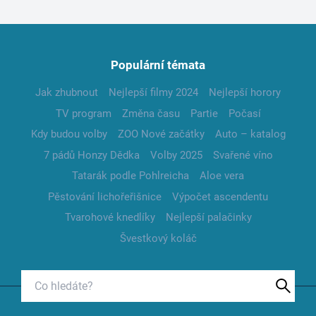
Populární témata
Jak zhubnout
Nejlepší filmy 2024
Nejlepší horory
TV program
Změna času
Partie
Počasí
Kdy budou volby
ZOO Nové začátky
Auto – katalog
7 pádů Honzy Dědka
Volby 2025
Svařené víno
Tatarák podle Pohlreicha
Aloe vera
Pěstování lichořeřišnice
Výpočet ascendentu
Tvarohové knedlíky
Nejlepší palačinky
Švestkový koláč