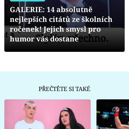
Sex a vztahy
GALERIE: 14 absolutně
Videa
nejlepších citátů ze školních
ročenek! Jejich smysl pro
Sledujte prima+
humor vás dostane
Přihlášení
Sledujte nás
PŘEČTĚTE SI TAKÉ