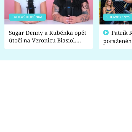
TADEÁŠ KUBĚNKA
SHOWBYZNYS
Sugar Denny a Kuběnka opět
Patrik Kincl se zastal
útočí na Veronicu Biasiol.
poraženéh
Proč je podle nich falešná a
fanoušci n
lže o své nevěře?