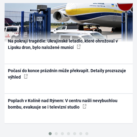
Na pokraji tragédie: Ukrajinské letadlo, které ohrožoval v
Lipsku dron, bylo naložené municí
Počasí do konce prázdnin může překvapit. Detaily prozrazuje
výhled
Poplach v Kolíně nad Rýnem: V centru našli nevybuchlou
bombu, evakuuje se i televizní studio