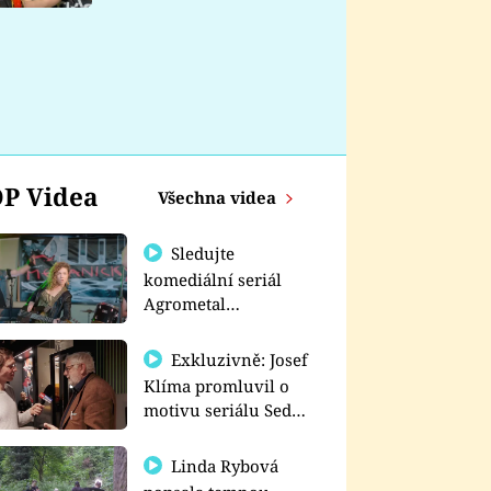
nemá
P Videa
Všechna videa
Sledujte
komediální seriál
Agrometal
exkluzivně na
prima+
Exkluzivně: Josef
Klíma promluvil o
motivu seriálu Sedm
schodů k moci
Linda Rybová