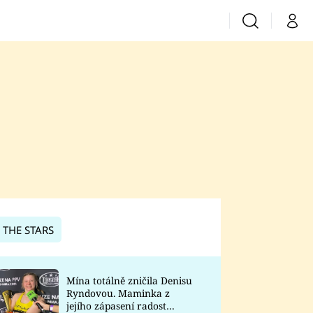
Vyhledávání
Můj 
Prima+
CNN Prima News
Prima Fresh
Prima Living
Prima Zoom
 THE STARS
Prima Lajk
Mína totálně zničila Denisu
Ryndovou. Maminka z
Sledujte nás
jejího zápasení radost