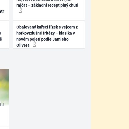
rajčat – základní recept plný chuti
atr
Obalovaný kuřecí řízek s vejcem z
o
horkovzdušné fritézy – klasika v
ně
novém pojetí podle Jamieho
Olivera
h!