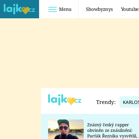
Menu
Showbyznys
Youtube
Youtuberky
Youtubeři
SHOPAHOLICADEL
FATTYPILLOW
ANNA ŠULC
FREESCOOT
SUGAR DENNY
ADAM KAJUMI
LADUŠKA
TADEÁŠ KUBĚNKA
DOMINIKA
DATEL
Trendy:
KARLO
MYSLIVCOVÁ
Známý český rapper
obviněn ze znásilnění:
Parťák Řezníka vysvětlil, 