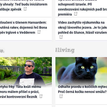
dy uhnaly: Teď budu iniciátorem
schopnosti Izraele. Při
 slibuje zpěvák
osvobozování rukojmích padl br
premiéra
zloučení s Glenem Hansardem:
Video zachytilo výzkumníka na
outěná rakev, dojemná řeč Bona
okraji lávového jezera. Je to jak
zpěv Irglové s Vedderem
pohled do Slunce, hlásil vzruše
rtyho frky: Táta kvůli mému
Odhalte pravdu o kočičích mýtec
oru málem přišel o práci,
Proč černá kočka nenosí smůlu?
práví kontroverzní Řezník