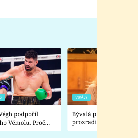
S
VIRÁLY
Bývalá pornoherečka
prozradila, co ji šokova
ho Vémolu. Proč
natáčení Euforie. Vážně
ji zápasit s ním než
bylo drsnější než hanba