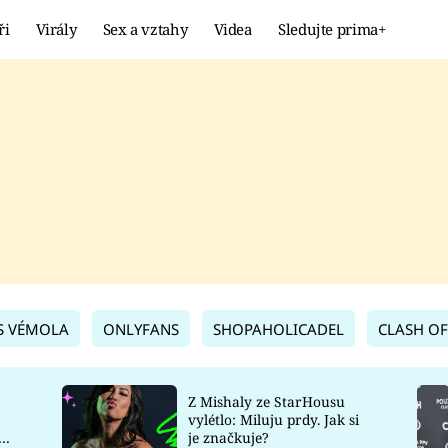
ři
Virály
Sex a vztahy
Videa
Sledujte prima+
Showbyznys
Extrém
VIRÁLY
KURIOZITY
VIDEA
KVÍZY
S VÉMOLA
ONLYFANS
SHOPAHOLICADEL
CLASH OF
Z Mishaly ze StarHousu
vylétlo: Miluju prdy. Jak si
co
je značkuje?