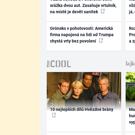
srážka dvou aut. Zasahuje vrtulník,
vž
na místě je devět sanitek
já,
Grónsko v pohotovosti: Americká
Ro
firma napojená na lidi od Trumpa
Pr
chystá vrty bez povolení
a 
10 nejlepších dílů Hvězdné brány
Ma
hum
vy