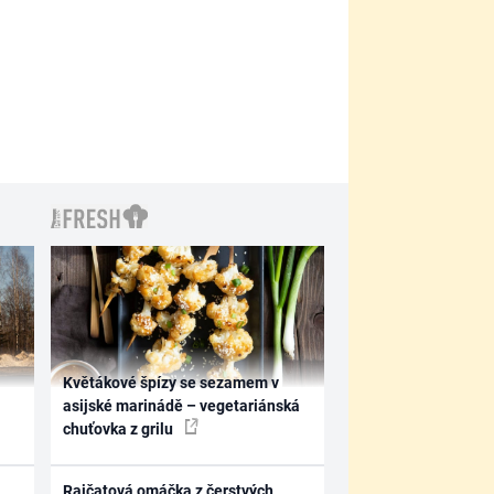
Květákové špízy se sezamem v
asijské marinádě – vegetariánská
chuťovka z grilu
Rajčatová omáčka z čerstvých