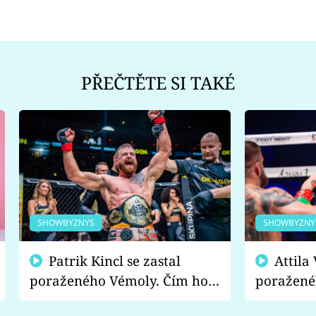
PŘEČTĚTE SI TAKÉ
SHOWBYZNYS
SHOWBYZNY
Patrik Kincl se zastal
Attila Végh podpořil
poraženého Vémoly. Čím ho
poražené
fanoušci naštvali?
chce radě