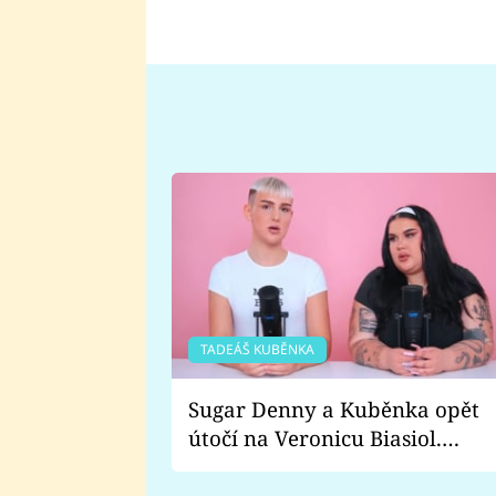
TADEÁŠ KUBĚNKA
Sugar Denny a Kuběnka opět
útočí na Veronicu Biasiol.
Proč je podle nich falešná a
lže o své nevěře?