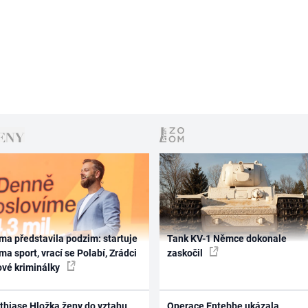
ma představila podzim: startuje
Tank KV-1 Němce dokonale
ma sport, vrací se Polabí, Zrádci
zaskočil
ové kriminálky
thiase Hložka ženy do vztahu
Operace Entebbe ukázala