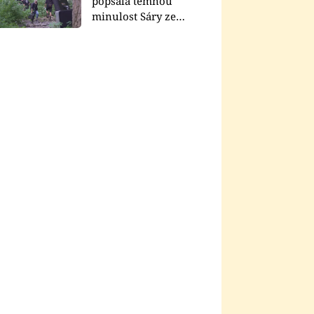
popsala temnou
minulost Sáry ze
seriálu Zákony vlka