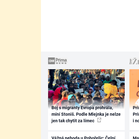
Boj s migranty Evropa prohrála,
Pri
míní Stoniš. Podle Mlejnka je nelze
Pri
jen tak chytit za límec
i n
Vážná nehoda u Pohořelic: Čelní
Ma