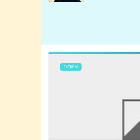
se v Plzni stalo
EXTRÉM