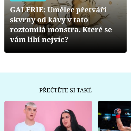
Sex a vztahy
GALERIE: Umělec přetváří
Videa
skvrny od kávy v tato
roztomilá monstra. Které se
Sledujte prima+
vám líbí nejvíc?
Přihlášení
Sledujte nás
PŘEČTĚTE SI TAKÉ