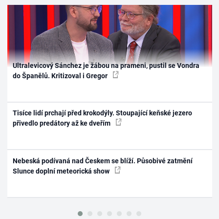
Ultralevicový Sánchez je žábou na prameni, pustil se Vondra
do Španělů. Kritizoval i Gregor
Tisíce lidí prchají před krokodýly. Stoupající keňské jezero
přivedlo predátory až ke dveřím
Nebeská podívaná nad Českem se blíží. Působivé zatmění
Slunce doplní meteorická show