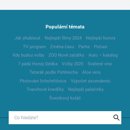
Populární témata
Jak zhubnout
Nejlepší filmy 2024
Nejlepší horory
TV program
Změna času
Partie
Počasí
Kdy budou volby
ZOO Nové začátky
Auto – katalog
7 pádů Honzy Dědka
Volby 2025
Svařené víno
Tatarák podle Pohlreicha
Aloe vera
Pěstování lichořeřišnice
Výpočet ascendentu
Tvarohové knedlíky
Nejlepší palačinky
Švestkový koláč