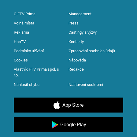
O FTV Prima
Management
Volná místa
Press
Reklama
Castingy a výzvy
HbbTV
Kontakty
Podmínky užívání
Zpracování osobních údajů
Cookies
Nápověda
Vlastník FTV Prima spol. s
Redakce
r.o.
Nahlásit chybu
Nastavení soukromí
App Store
Google Play