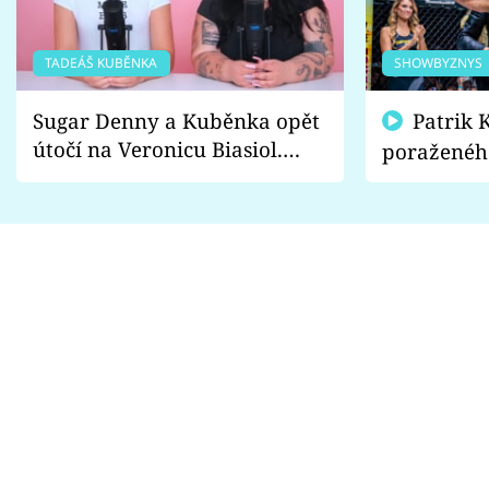
TADEÁŠ KUBĚNKA
SHOWBYZNYS
Sugar Denny a Kuběnka opět
Patrik Kincl se zastal
útočí na Veronicu Biasiol.
poraženéh
Proč je podle nich falešná a
fanoušci n
lže o své nevěře?