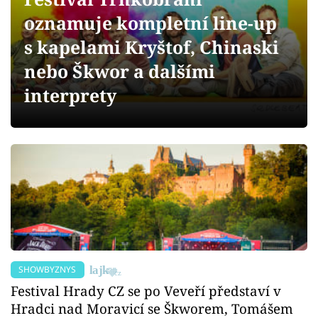
Sex a vztahy
oznamuje kompletní line-up
Videa
s kapelami Kryštof, Chinaski
nebo Škwor a dalšími
Sledujte prima+
interprety
Přihlášení
Sledujte nás
SHOWBYZNYS
Festival Hrady CZ se po Veveří představí v
Hradci nad Moravicí se Škworem, Tomášem