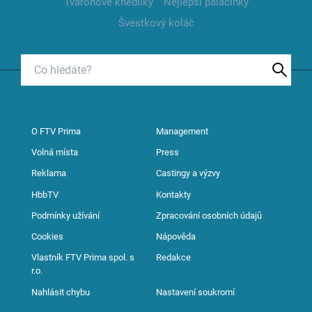
Tvarohové knedlíky
Nejlepší palačinky
Švestkový koláč
O FTV Prima
Management
Volná místa
Press
Reklama
Castingy a výzvy
HbbTV
Kontakty
Podmínky užívání
Zpracování osobních údajů
Cookies
Nápověda
Vlastník FTV Prima spol. s
Redakce
r.o.
Nahlásit chybu
Nastavení soukromí