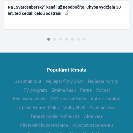
Na „Švarcenberský“ kanál už neodbočíte. Chyba vydržela 30
let, teď ceduli celou odstraní
Populární témata
Jak zhubnout
Nejlepší filmy 2024
Nejlepší horory
TV program
Změna času
Partie
Počasí
Kdy budou volby
ZOO Nové začátky
Auto – katalog
7 pádů Honzy Dědka
Volby 2025
Svařené víno
Tatarák podle Pohlreicha
Aloe vera
Pěstování lichořeřišnice
Výpočet ascendentu