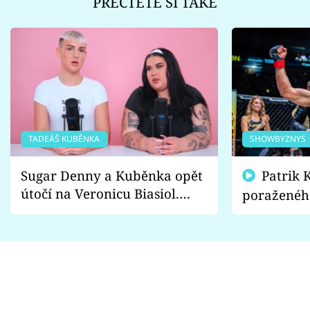
PŘEČTĚTE SI TAKÉ
TADEÁŠ KUBĚNKA
SHOWBYZNYS
Sugar Denny a Kuběnka opět
Patrik Kincl se zastal
útočí na Veronicu Biasiol.
poraženéh
Proč je podle nich falešná a
fanoušci n
lže o své nevěře?