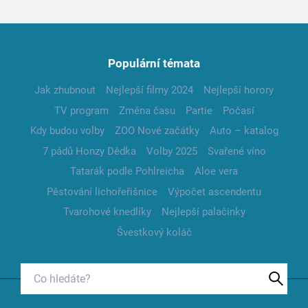
Populární témata
Jak zhubnout
Nejlepší filmy 2024
Nejlepší horory
TV program
Změna času
Partie
Počasí
Kdy budou volby
ZOO Nové začátky
Auto – katalog
7 pádů Honzy Dědka
Volby 2025
Svařené víno
Tatarák podle Pohlreicha
Aloe vera
Pěstování lichořeřišnice
Výpočet ascendentu
Tvarohové knedlíky
Nejlepší palačinky
Švestkový koláč