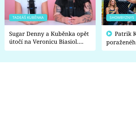
TADEÁŠ KUBĚNKA
SHOWBYZNYS
Sugar Denny a Kuběnka opět
Patrik Kincl se zastal
útočí na Veronicu Biasiol.
poraženéh
Proč je podle nich falešná a
fanoušci n
lže o své nevěře?