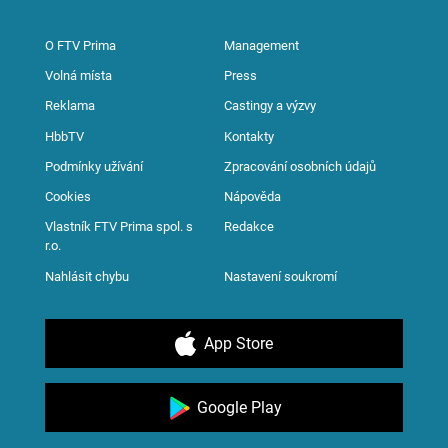
O FTV Prima
Management
Volná místa
Press
Reklama
Castingy a výzvy
HbbTV
Kontakty
Podmínky užívání
Zpracování osobních údajů
Cookies
Nápověda
Vlastník FTV Prima spol. s
Redakce
r.o.
Nahlásit chybu
Nastavení soukromí
App Store
Google Play