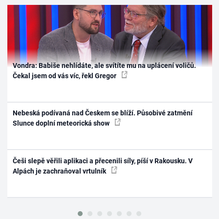
Vondra: Babiše nehlídáte, ale svítíte mu na uplácení voličů.
Čekal jsem od vás víc, řekl Gregor
Nebeská podívaná nad Českem se blíží. Působivé zatmění
Slunce doplní meteorická show
Češi slepě věřili aplikaci a přecenili síly, píší v Rakousku. V
Alpách je zachraňoval vrtulník