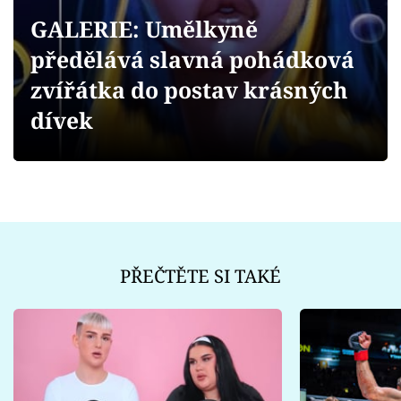
Sex a vztahy
GALERIE: Umělkyně
Videa
předělává slavná pohádková
zvířátka do postav krásných
Sledujte prima+
dívek
Přihlášení
Sledujte nás
PŘEČTĚTE SI TAKÉ