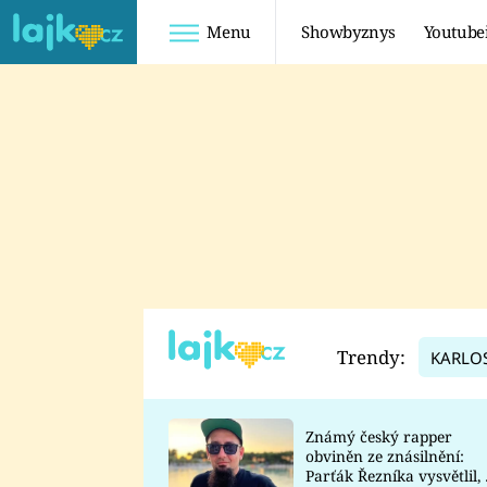
Menu
Showbyznys
Youtube
Youtuberky
Youtubeři
SHOPAHOLICADEL
FATTYPILLOW
ANNA ŠULC
FREESCOOT
SUGAR DENNY
ADAM KAJUMI
LADUŠKA
TADEÁŠ KUBĚNKA
DOMINIKA
DATEL
Trendy:
KARLO
MYSLIVCOVÁ
Známý český rapper
obviněn ze znásilnění:
Parťák Řezníka vysvětlil, 