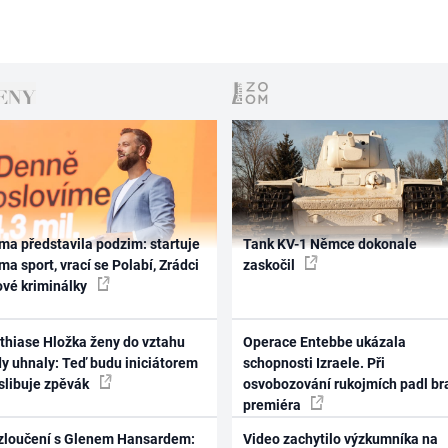
ma představila podzim: startuje
Tank KV-1 Němce dokonale
ma sport, vrací se Polabí, Zrádci
zaskočil
ové kriminálky
thiase Hložka ženy do vztahu
Operace Entebbe ukázala
dy uhnaly: Teď budu iniciátorem
schopnosti Izraele. Při
 slibuje zpěvák
osvobozování rukojmích padl br
premiéra
zloučení s Glenem Hansardem:
Video zachytilo výzkumníka na