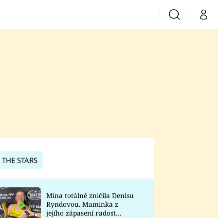
Vyhledávání
Můj 
Prima+
CNN Prima News
Prima Fresh
Prima Living
Prima Zoom
 THE STARS
Prima Lajk
Mína totálně zničila Denisu
Ryndovou. Maminka z
Sledujte nás
jejího zápasení radost