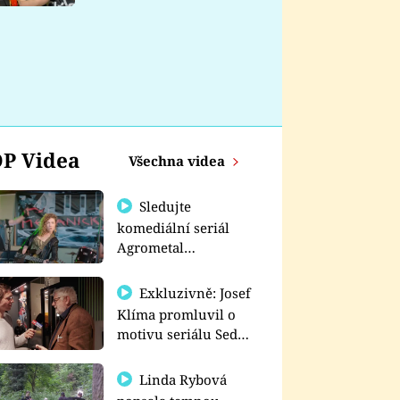
nemá
P Videa
Všechna videa
Sledujte
komediální seriál
Agrometal
exkluzivně na
prima+
Exkluzivně: Josef
Klíma promluvil o
motivu seriálu Sedm
schodů k moci
Linda Rybová