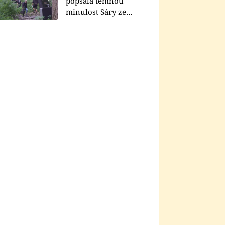
popsala temnou
minulost Sáry ze
seriálu Zákony vlka