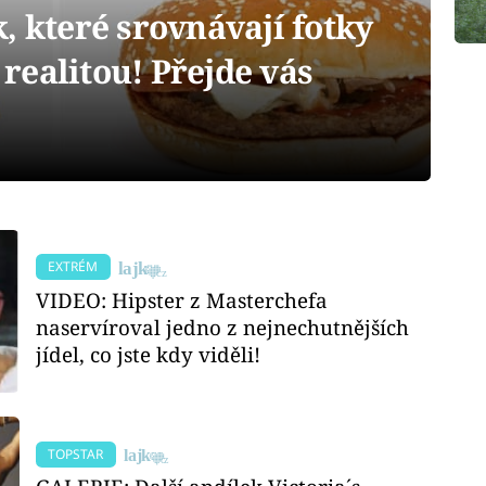
, které srovnávají fotky
s realitou! Přejde vás
EXTRÉM
VIDEO: Hipster z Masterchefa
naservíroval jedno z nejnechutnějších
jídel, co jste kdy viděli!
TOPSTAR