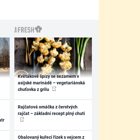
Květákové špízy se sezamem v
asijské marinádě – vegetariánská
chuťovka z grilu
Rajčatová omáčka z čerstvých
rajčat – základní recept plný chuti
atr
Obalovaný kuřecí řízek s vejcem z