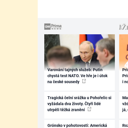
Varování tajných služeb: Putin
Pri
chystá test NATO. Ve hře je i útok
Pri
na české sousedy
i n
Tragická čelní srážka u Pohořelic si
Ma
vyžádala dva životy. Čtyři lidé
vž
utrpěli těžká zranění
já,
Grónsko v pohotovosti: Americká
Ro