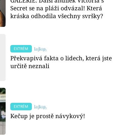
GALERIE: Další andílek Victoria´s
Secret se na pláži odvázal! Která
kráska odhodila všechny svršky?
EXTRÉM
Překvapivá fakta o lidech, která jste
určitě neznali
EXTRÉM
Kečup je prostě návykový!