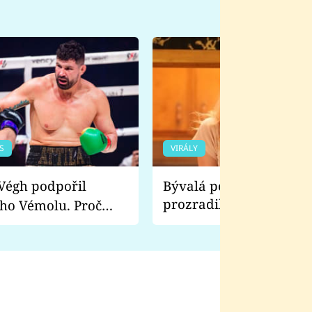
S
VIRÁLY
Bývalá pornoherečka
prozradila, co ji šokova
ho Vémolu. Proč
natáčení Euforie. Vážně
ji zápasit s ním než
bylo drsnější než hanba
 Kinclem?
filmy?