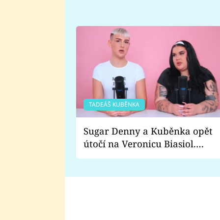
TADEÁŠ KUBĚNKA
Sugar Denny a Kuběnka opět
útočí na Veronicu Biasiol.
Proč je podle nich falešná a
lže o své nevěře?