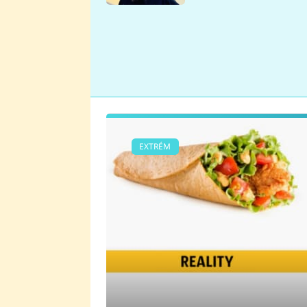
se v Plzni stalo
EXTRÉM