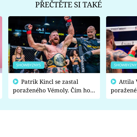
PŘEČTĚTE SI TAKÉ
SHOWBYZNYS
SHOWBYZNY
Patrik Kincl se zastal
Attila Végh podpořil
poraženého Vémoly. Čím ho
poražené
fanoušci naštvali?
chce radě
s vítězem