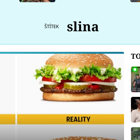
slina
ŠTÍTEK
TO