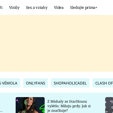
ři
Virály
Sex a vztahy
Videa
Sledujte prima+
Showbyznys
Extrém
VIRÁLY
KURIOZITY
VIDEA
KVÍZY
S VÉMOLA
ONLYFANS
SHOPAHOLICADEL
CLASH OF
Z Mishaly ze StarHousu
vylétlo: Miluju prdy. Jak si
co
je značkuje?