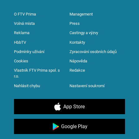
O FTV Prima
Management
Volná místa
Press
Reklama
Castingy a výzvy
HbbTV
Kontakty
Podmínky užívání
Zpracování osobních údajů
Cookies
Nápověda
Vlastník FTV Prima spol. s
Redakce
r.o.
Nahlásit chybu
Nastavení soukromí
App Store
Google Play