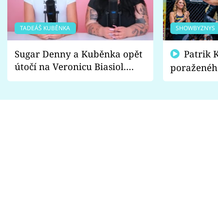
TADEÁŠ KUBĚNKA
SHOWBYZNYS
Sugar Denny a Kuběnka opět
Patrik Kincl se zastal
útočí na Veronicu Biasiol.
poraženéh
Proč je podle nich falešná a
fanoušci n
lže o své nevěře?