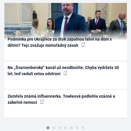
Podmínka pro Ukrajince za útok zápalnou lahví na dům s
dětmi? Tejc zvažuje mimořádný zásah
Na „Švarcenberský“ kanál už neodbočíte. Chyba vydržela 30
let, teď ceduli celou odstraní
Zemřela známá influencerka. Towleová podlehla vzácné a
zákeřné nemoci