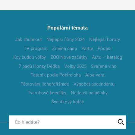
Populární témata
Jak zhubnout
Nejlepší filmy 2024
Nejlepší horory
TV program
Změna času
Partie
Počasí
Kdy budou volby
ZOO Nové začátky
Auto – katalog
7 pádů Honzy Dědka
Volby 2025
Svařené víno
Tatarák podle Pohlreicha
Aloe vera
Pěstování lichořeřišnice
Výpočet ascendentu
Tvarohové knedlíky
Nejlepší palačinky
Švestkový koláč