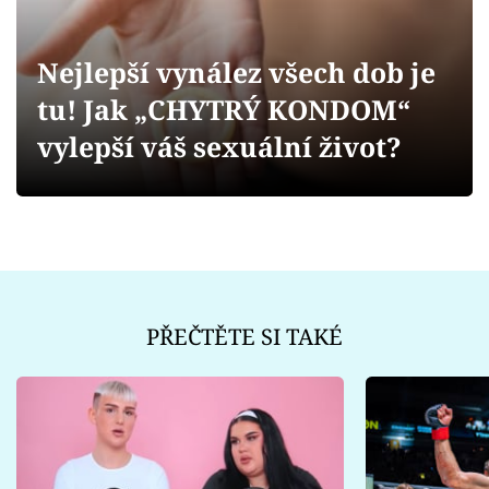
Sex a vztahy
Videa
Nejlepší vynález všech dob je
tu! Jak „CHYTRÝ KONDOM“
Sledujte prima+
vylepší váš sexuální život?
Přihlášení
Sledujte nás
PŘEČTĚTE SI TAKÉ