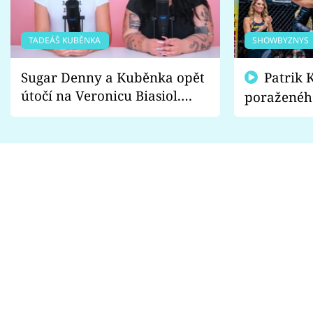
TADEÁŠ KUBĚNKA
SHOWBYZNYS
Sugar Denny a Kuběnka opět
Patrik Kincl se zastal
útočí na Veronicu Biasiol.
poraženéh
Proč je podle nich falešná a
fanoušci n
lže o své nevěře?