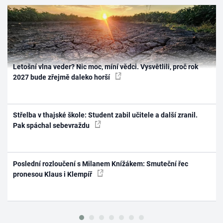
Letošní vlna veder? Nic moc, míní vědci. Vysvětlili, proč rok
2027 bude zřejmě daleko horší
Střelba v thajské škole: Student zabil učitele a další zranil.
Pak spáchal sebevraždu
Poslední rozloučení s Milanem Knížákem: Smuteční řec
pronesou Klaus i Klempíř