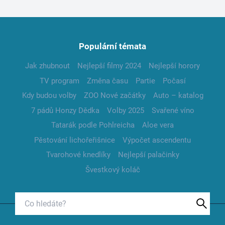
Populární témata
Jak zhubnout
Nejlepší filmy 2024
Nejlepší horory
TV program
Změna času
Partie
Počasí
Kdy budou volby
ZOO Nové začátky
Auto – katalog
7 pádů Honzy Dědka
Volby 2025
Svařené víno
Tatarák podle Pohlreicha
Aloe vera
Pěstování lichořeřišnice
Výpočet ascendentu
Tvarohové knedlíky
Nejlepší palačinky
Švestkový koláč