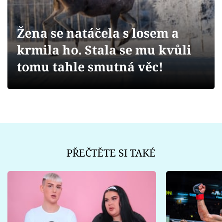
Sex a vztahy
Videa
Žena se natáčela s losem a
krmila ho. Stala se mu kvůli
Sledujte prima+
tomu tahle smutná věc!
Přihlášení
Sledujte nás
PŘEČTĚTE SI TAKÉ