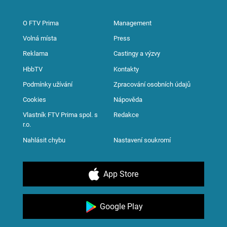
O FTV Prima
Management
Volná místa
Press
Reklama
Castingy a výzvy
HbbTV
Kontakty
Podmínky užívání
Zpracování osobních údajů
Cookies
Nápověda
Vlastník FTV Prima spol. s
Redakce
r.o.
Nahlásit chybu
Nastavení soukromí
App Store
Google Play