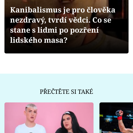
Sex a vztahy
Kanibalismus je pro člověka
Videa
nezdravý, tvrdí vědci. Co se
stane s lidmi po pozření
Sledujte prima+
lidského masa?
Přihlášení
Sledujte nás
PŘEČTĚTE SI TAKÉ