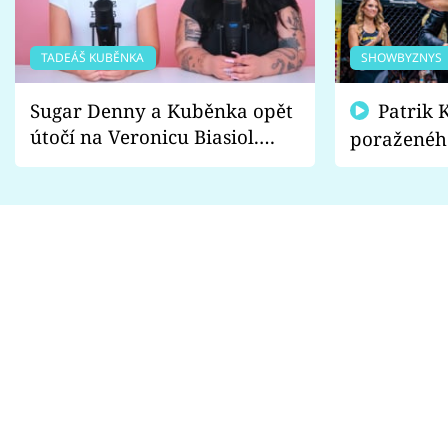
TADEÁŠ KUBĚNKA
SHOWBYZNYS
Sugar Denny a Kuběnka opět
Patrik Kincl se zastal
útočí na Veronicu Biasiol.
poraženéh
Proč je podle nich falešná a
fanoušci n
lže o své nevěře?