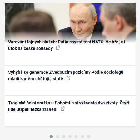
Varování tajných služeb: Putin chystá test NATO. Ve hře je i
útok na české sousedy
Vyhýbá se generace Z vedoucím pozicím? Podle sociologů
mladí kariéru obětují jistotě
Tragická čelní srážka u Pohořelic si vyžádala dva životy. Čtyři
lidé utrpěli těžká zranění