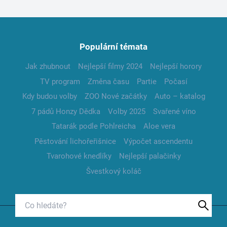
Populární témata
Jak zhubnout
Nejlepší filmy 2024
Nejlepší horory
TV program
Změna času
Partie
Počasí
Kdy budou volby
ZOO Nové začátky
Auto – katalog
7 pádů Honzy Dědka
Volby 2025
Svařené víno
Tatarák podle Pohlreicha
Aloe vera
Pěstování lichořeřišnice
Výpočet ascendentu
Tvarohové knedlíky
Nejlepší palačinky
Švestkový koláč