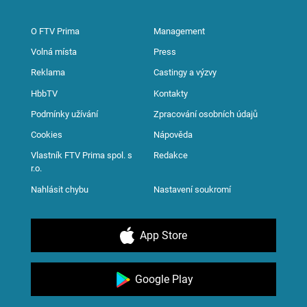
O FTV Prima
Management
Volná místa
Press
Reklama
Castingy a výzvy
HbbTV
Kontakty
Podmínky užívání
Zpracování osobních údajů
Cookies
Nápověda
Vlastník FTV Prima spol. s
Redakce
r.o.
Nahlásit chybu
Nastavení soukromí
App Store
Google Play