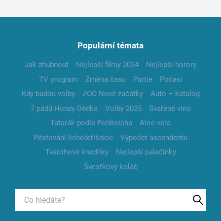
Populární témata
Jak zhubnout
Nejlepší filmy 2024
Nejlepší horory
TV program
Změna času
Partie
Počasí
Kdy budou volby
ZOO Nové začátky
Auto – katalog
7 pádů Honzy Dědka
Volby 2025
Svařené víno
Tatarák podle Pohlreicha
Aloe vera
Pěstování lichořeřišnice
Výpočet ascendentu
Tvarohové knedlíky
Nejlepší palačinky
Švestkový koláč