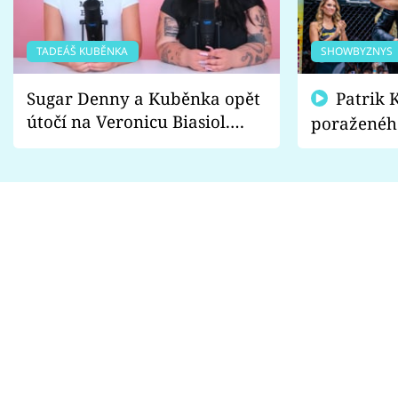
TADEÁŠ KUBĚNKA
SHOWBYZNYS
Sugar Denny a Kuběnka opět
Patrik Kincl se zastal
útočí na Veronicu Biasiol.
poraženéh
Proč je podle nich falešná a
fanoušci n
lže o své nevěře?