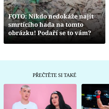
Sex a vztahy
Videa
FOTO: Nikdo nedokáže najít
smrtícího hada na tomto
Sledujte prima+
obrázku! Podaří se to vám?
Přihlášení
Sledujte nás
PŘEČTĚTE SI TAKÉ