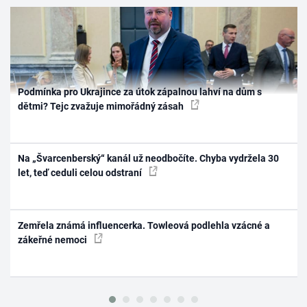
Podmínka pro Ukrajince za útok zápalnou lahví na dům s
dětmi? Tejc zvažuje mimořádný zásah
Na „Švarcenberský“ kanál už neodbočíte. Chyba vydržela 30
let, teď ceduli celou odstraní
Zemřela známá influencerka. Towleová podlehla vzácné a
zákeřné nemoci