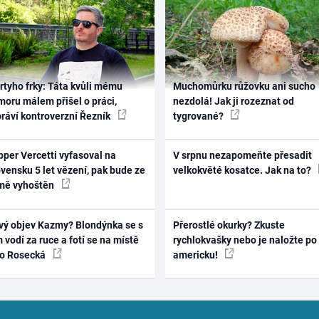
rtyho frky: Táta kvůli mému
Muchomůrku růžovku ani sucho
oru málem přišel o práci,
nezdolá! Jak ji rozeznat od
práví kontroverzní Řezník
tygrované?
per Vercetti vyfasoval na
V srpnu nezapomeňte přesadit
vensku 5 let vězení, pak bude ze
velkokvěté kosatce. Jak na to?
mě vyhoštěn
vý objev Kazmy? Blondýnka se s
Přerostlé okurky? Zkuste
 vodí za ruce a fotí se na místě
rychlokvašky nebo je naložte po
ko Rosecká
americku!