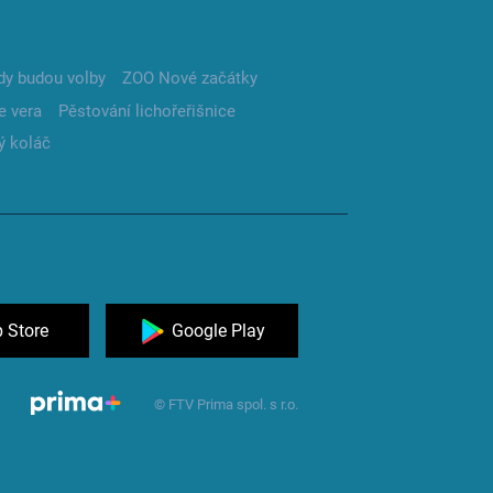
dy budou volby
ZOO Nové začátky
e vera
Pěstování lichořeřišnice
ý koláč
 Store
Google Play
© FTV Prima spol. s r.o.