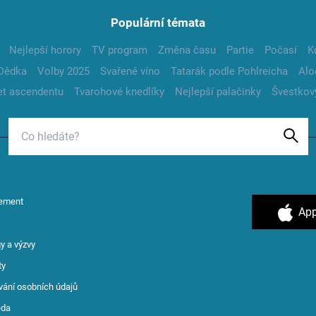
Populární témata
Nejlepší horory
TV program
Změna času
Partie
Počasí
K
Dědka
Volby 2025
Svařené víno
Tatarák podle Pohlreicha
Alo
t ascendentu
Tvarohové knedlíky
Nejlepší palačinky
Švestkov
ement
App
y a výzvy
ty
vání osobních údajů
ěda