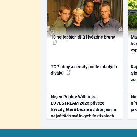
10 nejlepších dílů Hvězdné brány
Ma
hum
vy
TOP filmy a seriály podle mladých
Rap
diváků
Slo
ze
Nejen Robbie Williams.
No
LOVESTREAM 2026 přiveze
ním
hvězdy, které běžně uvidíte jen na
ja
největších světových festivalech