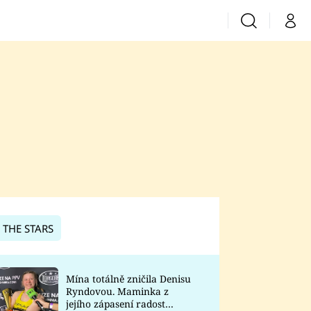
Vyhledávání
Můj 
Prima+
CNN Prima News
Prima Fresh
Prima Living
Prima Zoom
 THE STARS
Prima Lajk
Mína totálně zničila Denisu
Ryndovou. Maminka z
Sledujte nás
jejího zápasení radost