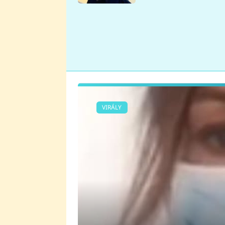
se v Plzni stalo
VIRÁLY