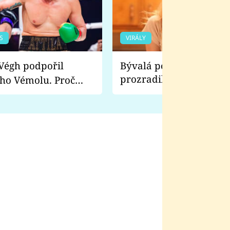
S
VIRÁLY
Bývalá pornoherečka
prozradila, co ji šokova
ho Vémolu. Proč
natáčení Euforie. Vážně
ji zápasit s ním než
bylo drsnější než hanba
 Kinclem?
filmy?