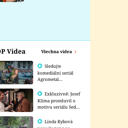
nemá
P Videa
Všechna videa
Sledujte
komediální seriál
Agrometal
exkluzivně na
prima+
Exkluzivně: Josef
Klíma promluvil o
motivu seriálu Sedm
schodů k moci
Linda Rybová