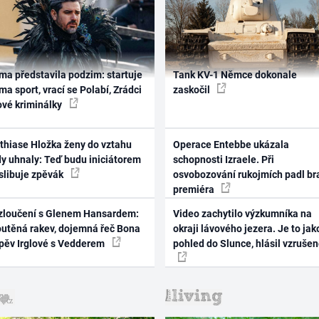
ma představila podzim: startuje
Tank KV-1 Němce dokonale
ma sport, vrací se Polabí, Zrádci
zaskočil
ové kriminálky
thiase Hložka ženy do vztahu
Operace Entebbe ukázala
dy uhnaly: Teď budu iniciátorem
schopnosti Izraele. Při
 slibuje zpěvák
osvobozování rukojmích padl br
premiéra
zloučení s Glenem Hansardem:
Video zachytilo výzkumníka na
outěná rakev, dojemná řeč Bona
okraji lávového jezera. Je to jak
zpěv Irglové s Vedderem
pohled do Slunce, hlásil vzruše