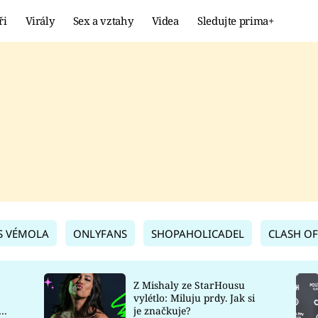
ři
Virály
Sex a vztahy
Videa
Sledujte prima+
Showbyznys
Extrém
VIRÁLY
KURIOZITY
VIDEA
KVÍZY
S VÉMOLA
ONLYFANS
SHOPAHOLICADEL
CLASH OF
Z Mishaly ze StarHousu
vylétlo: Miluju prdy. Jak si
co
je značkuje?