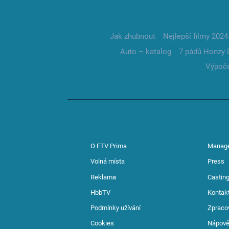
Jak zhubnout
Nejlepší filmy 2024
Auto – katalog
7 pádů Honzy 
Výpoče
O FTV Prima
Manag
Volná místa
Press
Reklama
Casting
HbbTV
Kontak
Podmínky užívání
Zpraco
Cookies
Nápov