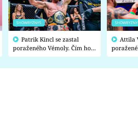
SHOWBYZNYS
SHOWBYZNY
Patrik Kincl se zastal
Attila Végh podpořil
poraženého Vémoly. Čím ho
poražené
fanoušci naštvali?
chce radě
s vítězem