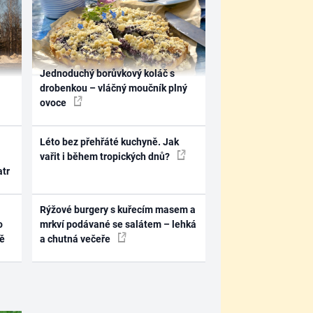
Jednoduchý borůvkový koláč s
drobenkou – vláčný moučník plný
ovoce
Léto bez přehřáté kuchyně. Jak
vařit i během tropických dnů?
atr
Rýžové burgery s kuřecím masem a
o
mrkví podávané se salátem – lehká
ně
a chutná večeře