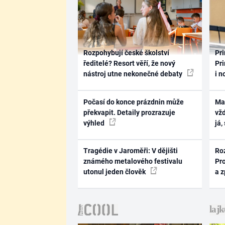
Rozpohybují české školství
Pri
ředitelé? Resort věří, že nový
Pri
nástroj utne nekonečné debaty
i n
Počasí do konce prázdnin může
Ma
překvapit. Detaily prozrazuje
vž
výhled
já,
Tragédie v Jaroměři: V dějišti
Ro
známého metalového festivalu
Pr
utonul jeden člověk
a 