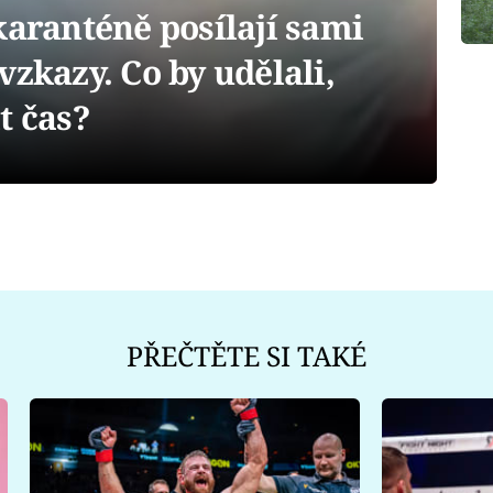
karanténě posílají sami
vzkazy. Co by udělali,
t čas?
PŘEČTĚTE SI TAKÉ