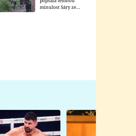
popsala temnou
minulost Sáry ze
seriálu Zákony vlka