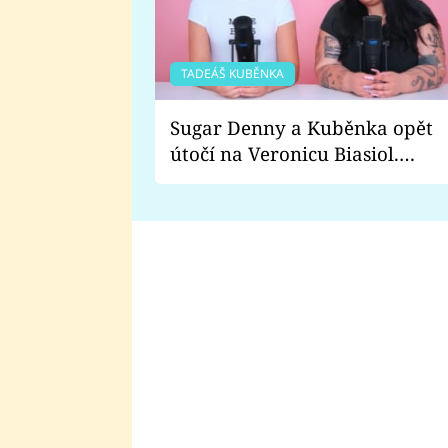
TADEÁŠ KUBĚNKA
Sugar Denny a Kuběnka opět
útočí na Veronicu Biasiol.
Proč je podle nich falešná a
lže o své nevěře?