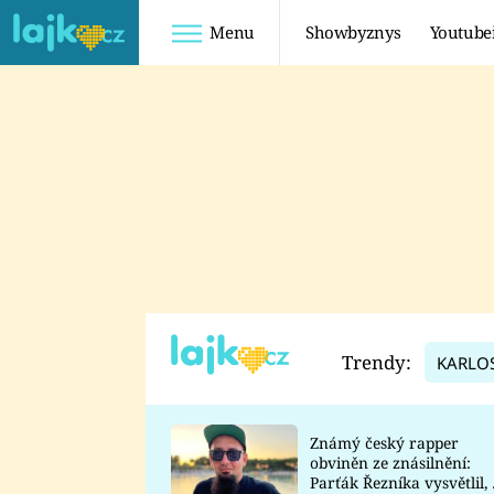
Menu
Showbyznys
Youtube
Youtuberky
Youtubeři
SHOPAHOLICADEL
FATTYPILLOW
ANNA ŠULC
FREESCOOT
SUGAR DENNY
ADAM KAJUMI
LADUŠKA
TADEÁŠ KUBĚNKA
DOMINIKA
DATEL
Trendy:
KARLO
MYSLIVCOVÁ
Známý český rapper
obviněn ze znásilnění:
Parťák Řezníka vysvětlil, 