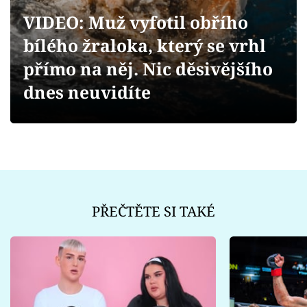
Sex a vztahy
VIDEO: Muž vyfotil obřího
Videa
bílého žraloka, který se vrhl
přímo na něj. Nic děsivějšího
Sledujte prima+
dnes neuvidíte
Přihlášení
Sledujte nás
PŘEČTĚTE SI TAKÉ