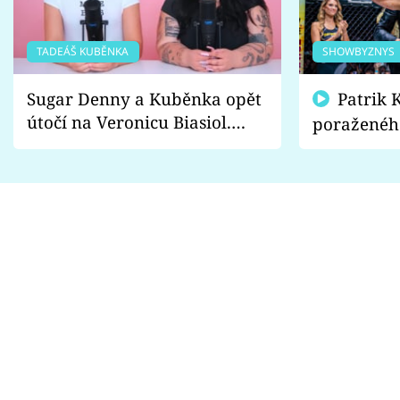
TADEÁŠ KUBĚNKA
SHOWBYZNYS
Sugar Denny a Kuběnka opět
Patrik Kincl se zastal
útočí na Veronicu Biasiol.
poraženéh
Proč je podle nich falešná a
fanoušci n
lže o své nevěře?