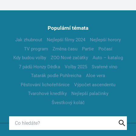
Populární témata
Jak zhubnout
Nejlepší filmy 2024
Nejlepší horory
TV program
Změna času
Partie
Počasí
Kdy budou volby
ZOO Nové začátky
Auto – katalog
7 pádů Honzy Dědka
Volby 2025
Svařené víno
Tatarák podle Pohlreicha
Aloe vera
Pěstování lichořeřišnice
Výpočet ascendentu
Tvarohové knedlíky
Nejlepší palačinky
Švestkový koláč