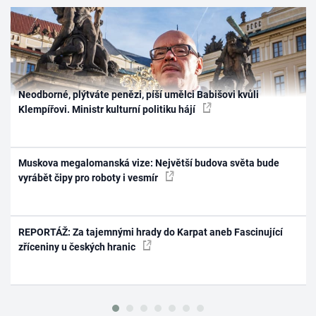
Neodborné, plýtváte penězi, píší umělci Babišovi kvůli
Klempířovi. Ministr kulturní politiku hájí
Muskova megalomanská vize: Největší budova světa bude
vyrábět čipy pro roboty i vesmír
REPORTÁŽ: Za tajemnými hrady do Karpat aneb Fascinující
zříceniny u českých hranic