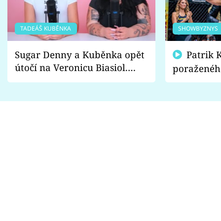
TADEÁŠ KUBĚNKA
SHOWBYZNYS
Sugar Denny a Kuběnka opět
Patrik Kincl se zastal
útočí na Veronicu Biasiol.
poraženéh
Proč je podle nich falešná a
fanoušci n
lže o své nevěře?