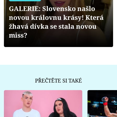
Sex a vztahy
GALERIE: Slovensko našlo
Videa
novou královnu krásy! Která
žhavá dívka se stala novou
Sledujte prima+
miss?
Přihlášení
Sledujte nás
PŘEČTĚTE SI TAKÉ