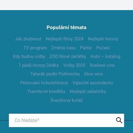
Populární témata
Jak zhubnout
Nejlepší filmy 2024
Nejlepší horory
TV program
Změna času
Partie
Počasí
Kdy budou volby
ZOO Nové začátky
Auto – katalog
7 pádů Honzy Dědka
Volby 2025
Svařené víno
Tatarák podle Pohlreicha
Aloe vera
Pěstování lichořeřišnice
Výpočet ascendentu
Tvarohové knedlíky
Nejlepší palačinky
Švestkový koláč