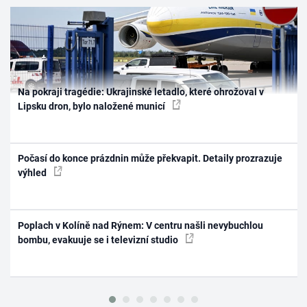
Na pokraji tragédie: Ukrajinské letadlo, které ohrožoval v
Lipsku dron, bylo naložené municí
Počasí do konce prázdnin může překvapit. Detaily prozrazuje
výhled
Poplach v Kolíně nad Rýnem: V centru našli nevybuchlou
bombu, evakuuje se i televizní studio