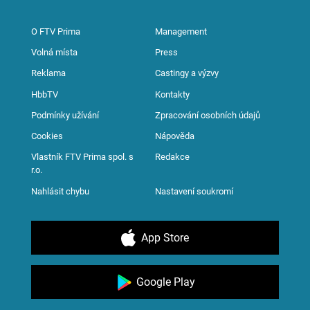
O FTV Prima
Management
Volná místa
Press
Reklama
Castingy a výzvy
HbbTV
Kontakty
Podmínky užívání
Zpracování osobních údajů
Cookies
Nápověda
Vlastník FTV Prima spol. s
Redakce
r.o.
Nahlásit chybu
Nastavení soukromí
App Store
Google Play