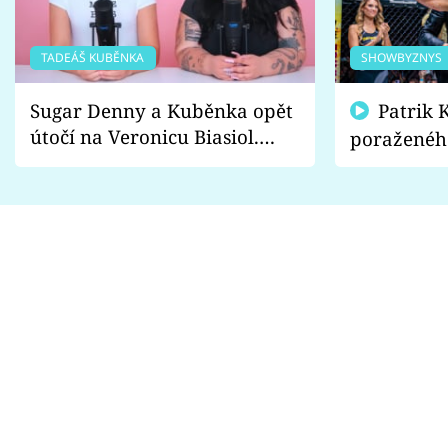
TADEÁŠ KUBĚNKA
SHOWBYZNYS
Sugar Denny a Kuběnka opět
Patrik Kincl se zastal
útočí na Veronicu Biasiol.
poraženéh
Proč je podle nich falešná a
fanoušci n
lže o své nevěře?