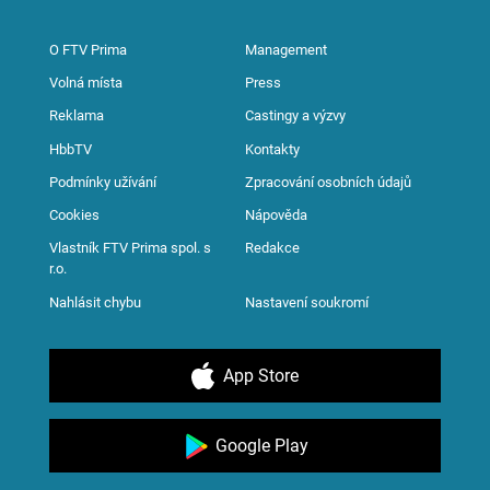
O FTV Prima
Management
Volná místa
Press
Reklama
Castingy a výzvy
HbbTV
Kontakty
Podmínky užívání
Zpracování osobních údajů
Cookies
Nápověda
Vlastník FTV Prima spol. s
Redakce
r.o.
Nahlásit chybu
Nastavení soukromí
App Store
Google Play