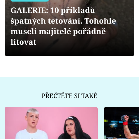
Sledujte prima+
GALERIE: 10 příkladů
špatných tetování. Tohohle
Přihlášení
museli majitelé pořádně
litovat
Sledujte nás
PŘEČTĚTE SI TAKÉ