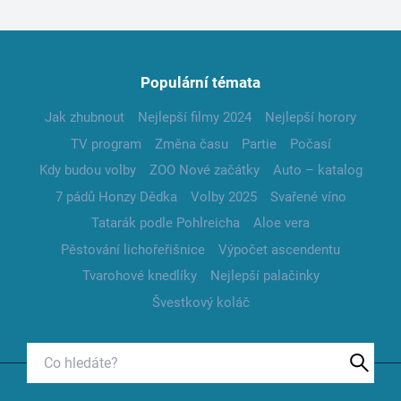
Populární témata
Jak zhubnout
Nejlepší filmy 2024
Nejlepší horory
TV program
Změna času
Partie
Počasí
Kdy budou volby
ZOO Nové začátky
Auto – katalog
7 pádů Honzy Dědka
Volby 2025
Svařené víno
Tatarák podle Pohlreicha
Aloe vera
Pěstování lichořeřišnice
Výpočet ascendentu
Tvarohové knedlíky
Nejlepší palačinky
Švestkový koláč