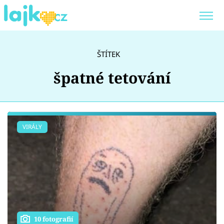
ŠTÍTEK
špatné tetování
Témata
Showbyznys
VIRÁLY
Youtubeři
Virály
Sex a vztahy
Videa
10 fotografií