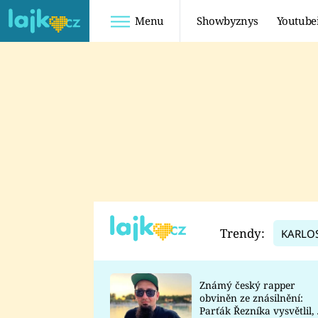
Menu
Showbyznys
Youtube
Youtuberky
Youtubeři
SHOPAHOLICADEL
FATTYPILLOW
ANNA ŠULC
FREESCOOT
SUGAR DENNY
ADAM KAJUMI
LADUŠKA
TADEÁŠ KUBĚNKA
DOMINIKA
DATEL
Trendy:
KARLO
MYSLIVCOVÁ
Známý český rapper
obviněn ze znásilnění:
Parťák Řezníka vysvětlil, 