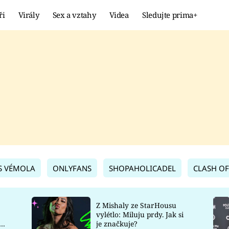
ři
Virály
Sex a vztahy
Videa
Sledujte prima+
Showbyznys
Extrém
VIRÁLY
KURIOZITY
VIDEA
KVÍZY
S VÉMOLA
ONLYFANS
SHOPAHOLICADEL
CLASH OF
Z Mishaly ze StarHousu
vylétlo: Miluju prdy. Jak si
co
je značkuje?