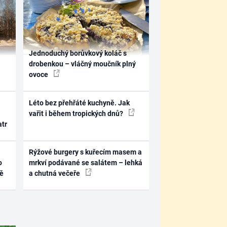
Jednoduchý borůvkový koláč s
drobenkou – vláčný moučník plný
ovoce
Léto bez přehřáté kuchyně. Jak
vařit i během tropických dnů?
atr
Rýžové burgery s kuřecím masem a
o
mrkví podávané se salátem – lehká
ně
a chutná večeře