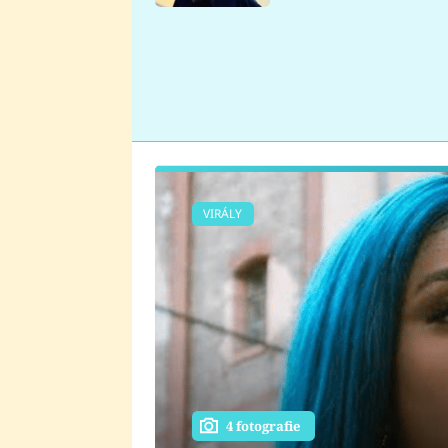
se v Plzni stalo
VIRÁLY
4 fotografie