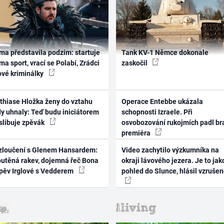
ma představila podzim: startuje
Tank KV-1 Němce dokonale
ma sport, vrací se Polabí, Zrádci
zaskočil
ové kriminálky
thiase Hložka ženy do vztahu
Operace Entebbe ukázala
dy uhnaly: Teď budu iniciátorem
schopnosti Izraele. Při
 slibuje zpěvák
osvobozování rukojmích padl br
premiéra
zloučení s Glenem Hansardem:
Video zachytilo výzkumníka na
outěná rakev, dojemná řeč Bona
okraji lávového jezera. Je to jak
zpěv Irglové s Vedderem
pohled do Slunce, hlásil vzruše