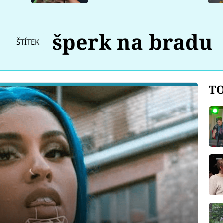
šperk na bradu
ŠTÍTEK
TO