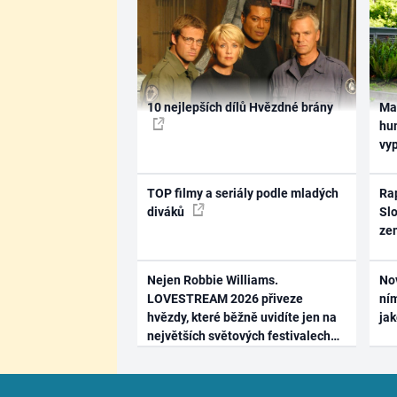
10 nejlepších dílů Hvězdné brány
Ma
hum
vy
TOP filmy a seriály podle mladých
Rap
diváků
Slo
ze
Nejen Robbie Williams.
No
LOVESTREAM 2026 přiveze
ním
hvězdy, které běžně uvidíte jen na
ja
největších světových festivalech