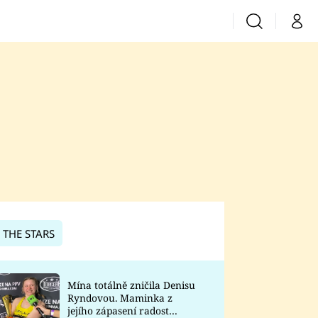
Vyhledávání
Můj 
Prima+
CNN Prima News
Prima Fresh
Prima Living
Prima Zoom
 THE STARS
Prima Lajk
Mína totálně zničila Denisu
Ryndovou. Maminka z
Sledujte nás
jejího zápasení radost