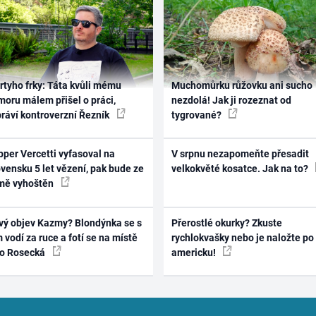
rtyho frky: Táta kvůli mému
Muchomůrku růžovku ani sucho
oru málem přišel o práci,
nezdolá! Jak ji rozeznat od
práví kontroverzní Řezník
tygrované?
per Vercetti vyfasoval na
V srpnu nezapomeňte přesadit
vensku 5 let vězení, pak bude ze
velkokvěté kosatce. Jak na to?
mě vyhoštěn
vý objev Kazmy? Blondýnka se s
Přerostlé okurky? Zkuste
 vodí za ruce a fotí se na místě
rychlokvašky nebo je naložte po
ko Rosecká
americku!