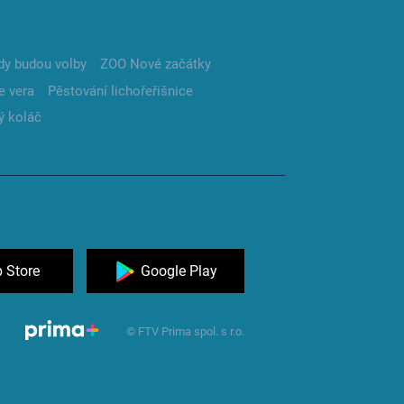
dy budou volby
ZOO Nové začátky
e vera
Pěstování lichořeřišnice
ý koláč
 Store
Google Play
© FTV Prima spol. s r.o.