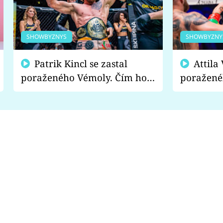
SHOWBYZNYS
SHOWBYZNY
Patrik Kincl se zastal
Attila Végh podpořil
poraženého Vémoly. Čím ho
poražené
fanoušci naštvali?
chce radě
s vítězem