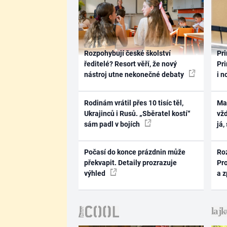
Rozpohybují české školství
Pri
ředitelé? Resort věří, že nový
Pri
nástroj utne nekonečné debaty
i n
Rodinám vrátil přes 10 tisíc těl,
Ma
Ukrajinců i Rusů. „Sběratel kostí“
vž
sám padl v bojích
já,
Počasí do konce prázdnin může
Ro
překvapit. Detaily prozrazuje
Pr
výhled
a 