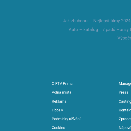
Jak zhubnout
Nejlepší filmy 2024
Auto – katalog
7 pádů Honzy 
Výpoče
O FTV Prima
Manag
Volná místa
Press
Reklama
Casting
HbbTV
Kontak
Podmínky užívání
Zpraco
Cookies
Nápov