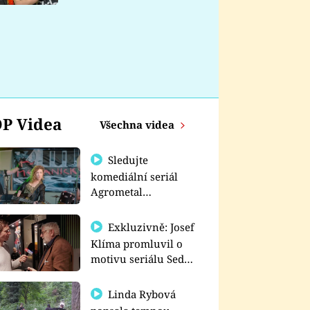
nemá
P Videa
Všechna videa
Sledujte
komediální seriál
Agrometal
exkluzivně na
prima+
Exkluzivně: Josef
Klíma promluvil o
motivu seriálu Sedm
schodů k moci
Linda Rybová