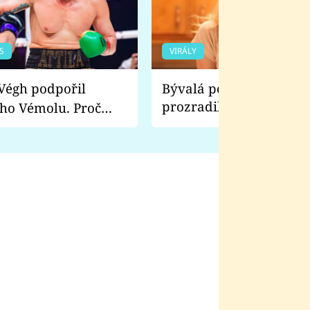
S
VIRÁLY
Bývalá pornoherečka
prozradila, co ji šokova
ho Vémolu. Proč
natáčení Euforie. Vážně
ji zápasit s ním než
bylo drsnější než hanba
 Kinclem?
filmy?