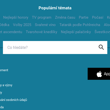
Populární témata
Nejlepší horory
TV program
Změna času
Partie
Počasí
K
Dědka
Volby 2025
Svařené víno
Tatarák podle Pohlreicha
Alo
t ascendentu
Tvarohové knedlíky
Nejlepší palačinky
Švestkov
ement
App
y a výzvy
ty
vání osobních údajů
ěda