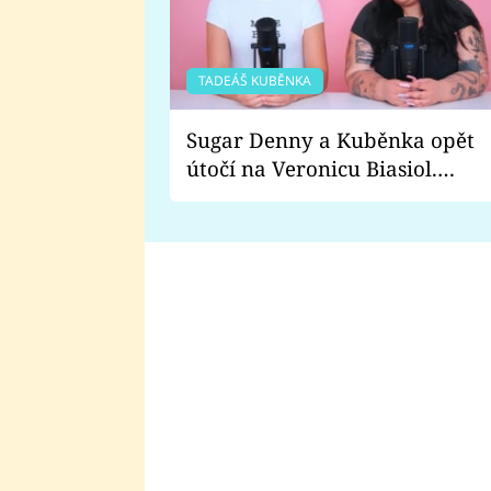
TADEÁŠ KUBĚNKA
Sugar Denny a Kuběnka opět
útočí na Veronicu Biasiol.
Proč je podle nich falešná a
lže o své nevěře?