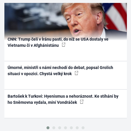
CNN: Trump čelí v Íránu pasti, do níž se USA dostaly ve
Vietnamu či v Afghánistánu
Úmorné, ministři s námi nechodí do debat, popsal Grolich
situaci v opozici. Chystá velký krok
Bartošek k Turkovi: Hyenismus a nehoráznost. Ke stíhání by
ho Sněmovna vydala, míní Vondráček