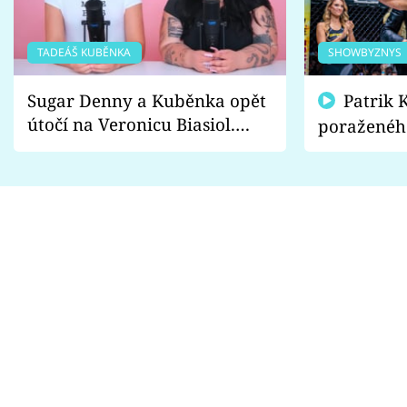
TADEÁŠ KUBĚNKA
SHOWBYZNYS
Sugar Denny a Kuběnka opět
Patrik Kincl se zastal
útočí na Veronicu Biasiol.
poraženéh
Proč je podle nich falešná a
fanoušci n
lže o své nevěře?