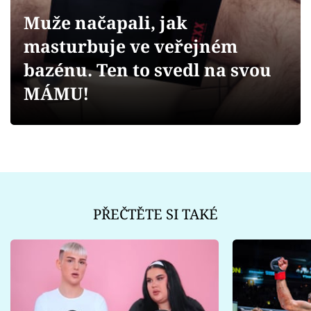
Sex a vztahy
Muže načapali, jak
Videa
masturbuje ve veřejném
bazénu. Ten to svedl na svou
Sledujte prima+
MÁMU!
Přihlášení
Sledujte nás
PŘEČTĚTE SI TAKÉ