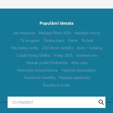
Populární témata
Jak zhubnout
Nejlepší filmy 2024
Nejlepší horory
TV program
Změna času
Partie
Počasí
Kdy budou volby
ZOO Nové začátky
Auto – katalog
7 pádů Honzy Dědka
Volby 2025
Svařené víno
Tatarák podle Pohlreicha
Aloe vera
Pěstování lichořeřišnice
Výpočet ascendentu
Tvarohové knedlíky
Nejlepší palačinky
Švestkový koláč