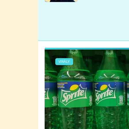
se v Plzni stalo
VIRÁLY