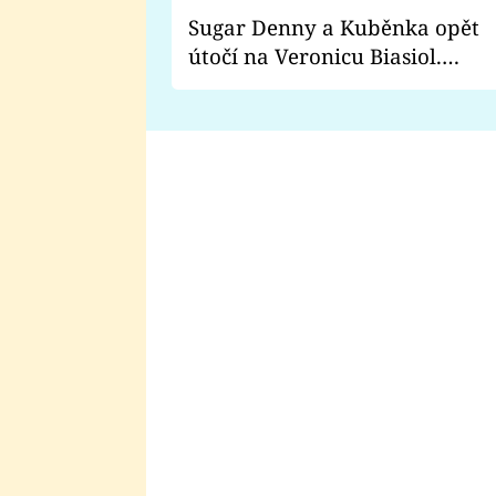
Sugar Denny a Kuběnka opět
útočí na Veronicu Biasiol.
Proč je podle nich falešná a
lže o své nevěře?