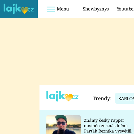
Menu
Showbyznys
Youtube
Youtuberky
Youtubeři
SHOPAHOLICADEL
FATTYPILLOW
ANNA ŠULC
FREESCOOT
SUGAR DENNY
ADAM KAJUMI
LADUŠKA
TADEÁŠ KUBĚNKA
DOMINIKA
DATEL
Trendy:
KARLO
MYSLIVCOVÁ
Známý český rapper
obviněn ze znásilnění:
Parťák Řezníka vysvětlil, 