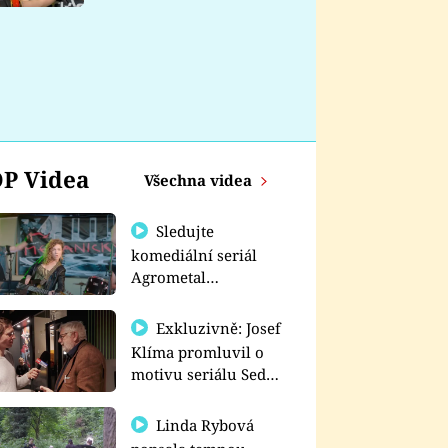
nemá
P Videa
Všechna videa
Sledujte
komediální seriál
Agrometal
exkluzivně na
prima+
Exkluzivně: Josef
Klíma promluvil o
motivu seriálu Sedm
schodů k moci
Linda Rybová