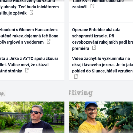
thiase Hložka ženy do vztahu
Tank KV-1 Němce dokonale
dy uhnaly: Teď budu iniciátorem
zaskočil
 slibuje zpěvák
zloučení s Glenem Hansardem:
Operace Entebbe ukázala
outěná rakev, dojemná řeč Bona
schopnosti Izraele. Při
zpěv Irglové s Vedderem
osvobozování rukojmích padl br
premiéra
ta a Jirka z AYTO spolu zkouší
Video zachytilo výzkumníka na
let. Válise mrzí, že ukázal
okraji lávového jezera. Je to jak
atné stránky
pohled do Slunce, hlásil vzruše