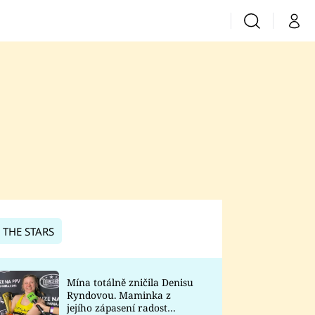
Vyhledávání
Můj 
Prima+
CNN Prima News
Prima Fresh
Prima Living
Prima Zoom
 THE STARS
Prima Lajk
Mína totálně zničila Denisu
Ryndovou. Maminka z
Sledujte nás
jejího zápasení radost