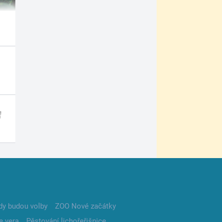
dy budou volby
ZOO Nové začátky
e vera
Pěstování lichořeřišnice