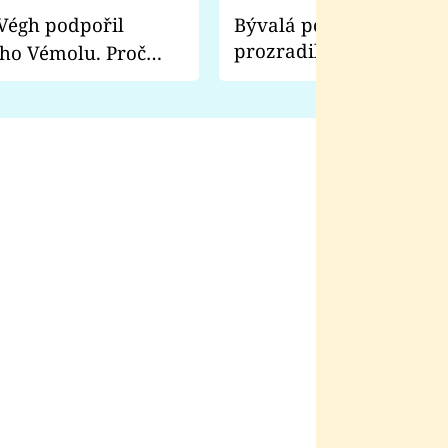
Bývalá pornoherečka
prozradila, co ji šokova
ho Vémolu. Proč
natáčení Euforie. Vážně
ji zápasit s ním než
bylo drsnější než hanba
 Kinclem?
filmy?