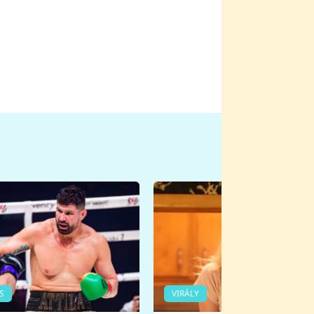
S
VIRÁLY