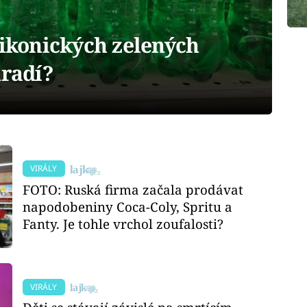
 ikonických zelených
hradí?
VIRÁLY
FOTO: Ruská firma začala prodávat
napodobeniny Coca-Coly, Spritu a
Fanty. Je tohle vrchol zoufalosti?
VIRÁLY