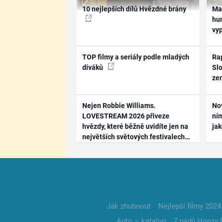
10 nejlepších dílů Hvězdné brány
Ma
hum
vy
TOP filmy a seriály podle mladých
Rap
diváků
Slo
ze
Nejen Robbie Williams.
No
LOVESTREAM 2026 přiveze
ním
hvězdy, které běžně uvidíte jen na
ja
největších světových festivalech
Jak zhubnout
Nejlepší filmy 2024
Auto – katalog
7 pádů Honzy 