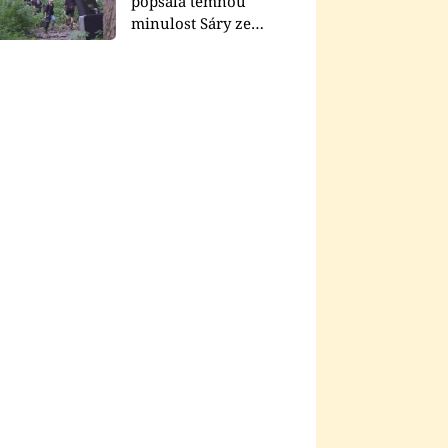
popsala temnou
minulost Sáry ze
seriálu Zákony vlka