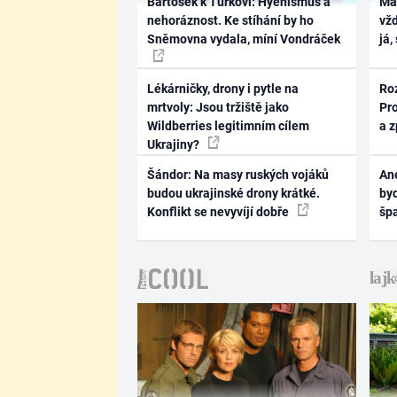
Bartošek k Turkovi: Hyenismus a
Ma
nehoráznost. Ke stíhání by ho
vž
Sněmovna vydala, míní Vondráček
já,
Lékárničky, drony i pytle na
Ro
mrtvoly: Jsou tržiště jako
Pr
Wildberries legitimním cílem
a 
Ukrajiny?
Šándor: Na masy ruských vojáků
Ane
budou ukrajinské drony krátké.
byd
Konflikt se nevyvíjí dobře
šp