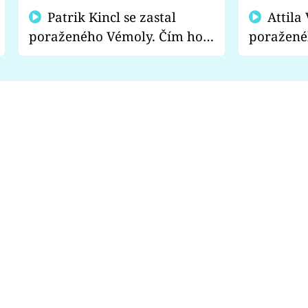
Patrik Kincl se zastal
Attila Végh podpořil
poraženého Vémoly. Čím ho
poražené
fanoušci naštvali?
chce radě
s vítězem