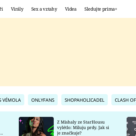
ři
Virály
Sex a vztahy
Videa
Sledujte prima+
Showbyznys
Extrém
VIRÁLY
KURIOZITY
VIDEA
KVÍZY
S VÉMOLA
ONLYFANS
SHOPAHOLICADEL
CLASH OF
Z Mishaly ze StarHousu
vylétlo: Miluju prdy. Jak si
co
je značkuje?