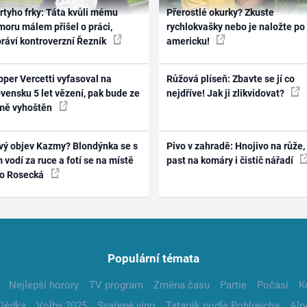
rtyho frky: Táta kvůli mému
Přerostlé okurky? Zkuste
oru málem přišel o práci,
rychlokvašky nebo je naložte po
práví kontroverzní Řezník
americku!
per Vercetti vyfasoval na
Růžová plíseň: Zbavte se jí co
vensku 5 let vězení, pak bude ze
nejdříve! Jak ji zlikvidovat?
mě vyhoštěn
vý objev Kazmy? Blondýnka se s
Pivo v zahradě: Hnojivo na růže,
 vodí za ruce a fotí se na místě
past na komáry i čistič nářadí
ko Rosecká
Populární témata
Nejlepší horory
TV program
Změna času
Partie
Počasí
K
Dědka
Volby 2025
Svařené víno
Tatarák podle Pohlreicha
Alo