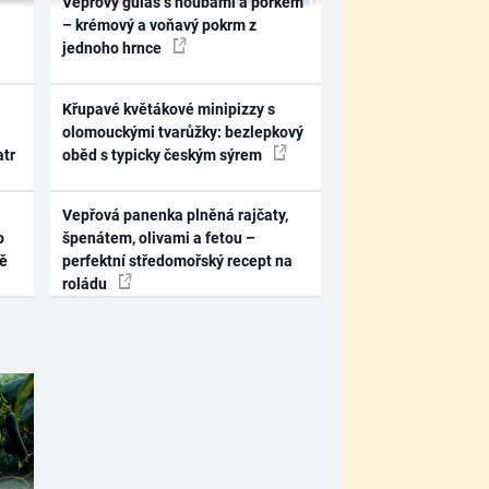
Vepřový guláš s houbami a pórkem
– krémový a voňavý pokrm z
jednoho hrnce
Křupavé květákové minipizzy s
olomouckými tvarůžky: bezlepkový
atr
oběd s typicky českým sýrem
Vepřová panenka plněná rajčaty,
o
špenátem, olivami a fetou –
ně
perfektní středomořský recept na
roládu