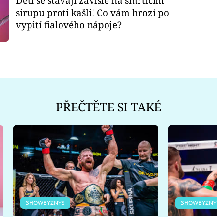
Děti se stávají závislé na smrtícím
sirupu proti kašli! Co vám hrozí po
vypití fialového nápoje?
PŘEČTĚTE SI TAKÉ
SHOWBYZNYS
SHOWBYZNY