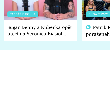
TADEÁŠ KUBĚNKA
SHOWBYZNYS
Sugar Denny a Kuběnka opět
Patrik Kincl se zastal
útočí na Veronicu Biasiol.
poraženéh
Proč je podle nich falešná a
fanoušci n
lže o své nevěře?