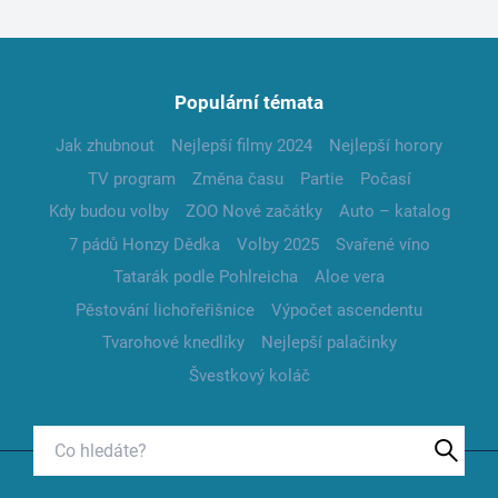
Populární témata
Jak zhubnout
Nejlepší filmy 2024
Nejlepší horory
TV program
Změna času
Partie
Počasí
Kdy budou volby
ZOO Nové začátky
Auto – katalog
7 pádů Honzy Dědka
Volby 2025
Svařené víno
Tatarák podle Pohlreicha
Aloe vera
Pěstování lichořeřišnice
Výpočet ascendentu
Tvarohové knedlíky
Nejlepší palačinky
Švestkový koláč