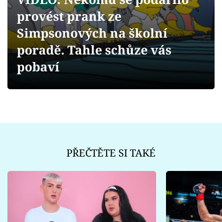
Sex a vztahy
provést prank ze
Videa
Simpsonových na školní
poradě. Tahle schůze vás
Sledujte prima+
pobaví
Přihlášení
Sledujte nás
PŘEČTĚTE SI TAKÉ