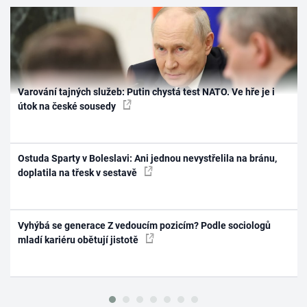
Varování tajných služeb: Putin chystá test NATO. Ve hře je i
útok na české sousedy
Ostuda Sparty v Boleslavi: Ani jednou nevystřelila na bránu,
doplatila na třesk v sestavě
Vyhýbá se generace Z vedoucím pozicím? Podle sociologů
mladí kariéru obětují jistotě