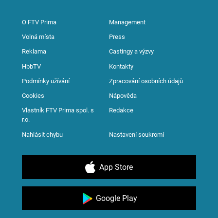
O FTV Prima
Management
Volná místa
Press
Reklama
Castingy a výzvy
HbbTV
Kontakty
Podmínky užívání
Zpracování osobních údajů
Cookies
Nápověda
Vlastník FTV Prima spol. s
Redakce
r.o.
Nahlásit chybu
Nastavení soukromí
App Store
Google Play