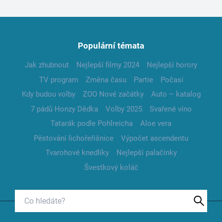
Populární témata
Jak zhubnout
Nejlepší filmy 2024
Nejlepší horory
TV program
Změna času
Partie
Počasí
Kdy budou volby
ZOO Nové začátky
Auto – katalog
7 pádů Honzy Dědka
Volby 2025
Svařené víno
Tatarák podle Pohlreicha
Aloe vera
Pěstování lichořeřišnice
Výpočet ascendentu
Tvarohové knedlíky
Nejlepší palačinky
Švestkový koláč