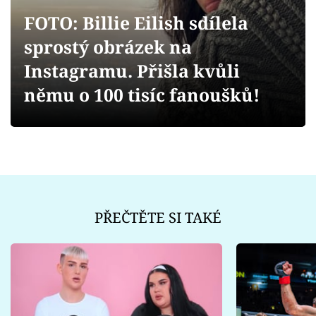
Sex a vztahy
FOTO: Billie Eilish sdílela
Videa
sprostý obrázek na
Instagramu. Přišla kvůli
Sledujte prima+
němu o 100 tisíc fanoušků!
Přihlášení
Sledujte nás
PŘEČTĚTE SI TAKÉ