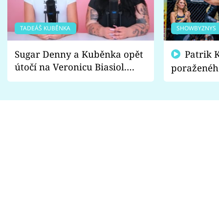
TADEÁŠ KUBĚNKA
SHOWBYZNYS
Sugar Denny a Kuběnka opět
Patrik Kincl se zastal
útočí na Veronicu Biasiol.
poraženéh
Proč je podle nich falešná a
fanoušci n
lže o své nevěře?