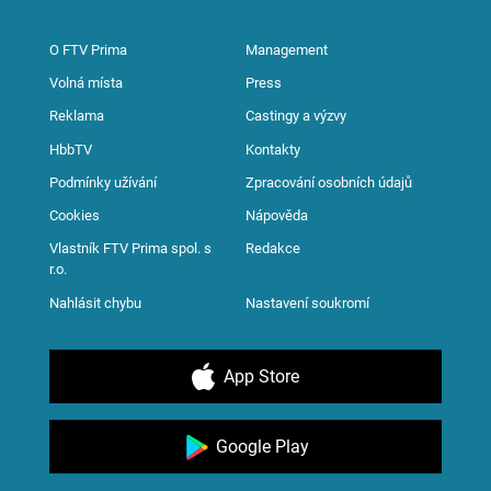
O FTV Prima
Management
Volná místa
Press
Reklama
Castingy a výzvy
HbbTV
Kontakty
Podmínky užívání
Zpracování osobních údajů
Cookies
Nápověda
Vlastník FTV Prima spol. s
Redakce
r.o.
Nahlásit chybu
Nastavení soukromí
App Store
Google Play