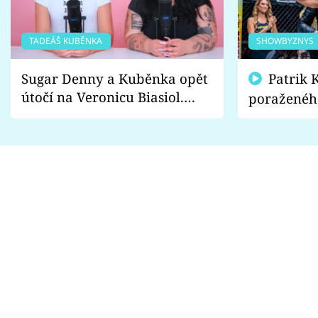
TADEÁŠ KUBĚNKA
SHOWBYZNYS
Sugar Denny a Kuběnka opět
Patrik Kincl se zastal
útočí na Veronicu Biasiol.
poraženéh
Proč je podle nich falešná a
fanoušci n
lže o své nevěře?