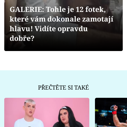
Sex a vztahy
GALERIE: Tohle je 12 fotek,
Videa
které vám dokonale zamotají
hlavu! Vidíte opravdu
Sledujte prima+
dobře?
Přihlášení
Sledujte nás
PŘEČTĚTE SI TAKÉ