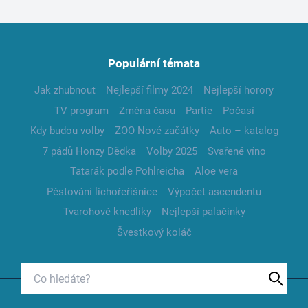
Populární témata
Jak zhubnout
Nejlepší filmy 2024
Nejlepší horory
TV program
Změna času
Partie
Počasí
Kdy budou volby
ZOO Nové začátky
Auto – katalog
7 pádů Honzy Dědka
Volby 2025
Svařené víno
Tatarák podle Pohlreicha
Aloe vera
Pěstování lichořeřišnice
Výpočet ascendentu
Tvarohové knedlíky
Nejlepší palačinky
Švestkový koláč