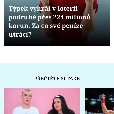
Sex a vztahy
Týpek vyhrál v loterii
Videa
podruhé přes 224 milionů
korun. Za co své peníze
Sledujte prima+
utrácí?
Přihlášení
Sledujte nás
PŘEČTĚTE SI TAKÉ