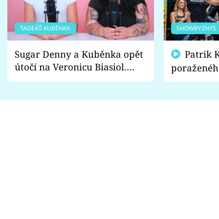
TADEÁŠ KUBĚNKA
SHOWBYZNYS
Sugar Denny a Kuběnka opět
Patrik Kincl se zastal
útočí na Veronicu Biasiol.
poraženéh
Proč je podle nich falešná a
fanoušci n
lže o své nevěře?