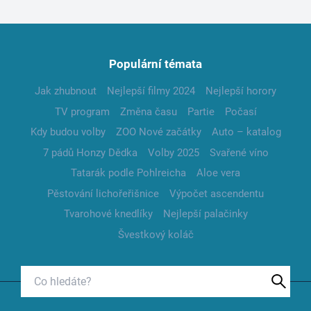
Populární témata
Jak zhubnout
Nejlepší filmy 2024
Nejlepší horory
TV program
Změna času
Partie
Počasí
Kdy budou volby
ZOO Nové začátky
Auto – katalog
7 pádů Honzy Dědka
Volby 2025
Svařené víno
Tatarák podle Pohlreicha
Aloe vera
Pěstování lichořeřišnice
Výpočet ascendentu
Tvarohové knedlíky
Nejlepší palačinky
Švestkový koláč