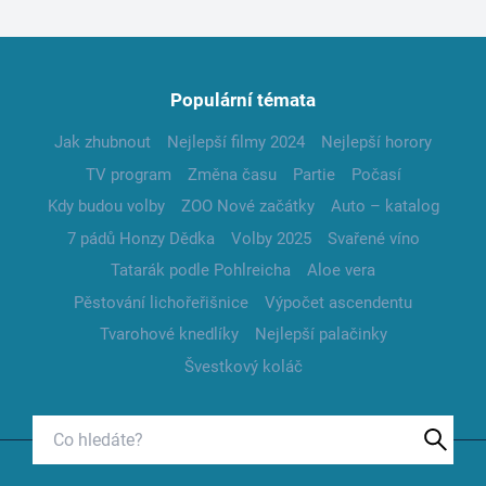
Populární témata
Jak zhubnout
Nejlepší filmy 2024
Nejlepší horory
TV program
Změna času
Partie
Počasí
Kdy budou volby
ZOO Nové začátky
Auto – katalog
7 pádů Honzy Dědka
Volby 2025
Svařené víno
Tatarák podle Pohlreicha
Aloe vera
Pěstování lichořeřišnice
Výpočet ascendentu
Tvarohové knedlíky
Nejlepší palačinky
Švestkový koláč