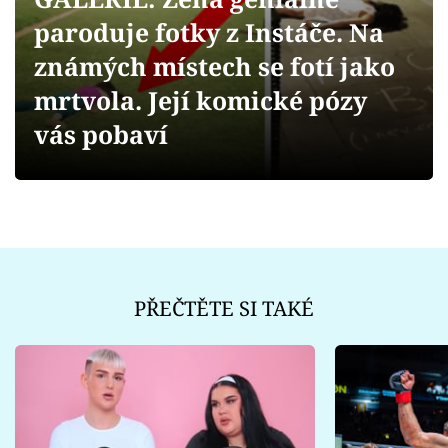
Sex a vztahy
paroduje fotky z Instáče. Na
Videa
známých místech se fotí jako
mrtvola. Její komické pózy
Sledujte prima+
vás pobaví
Přihlášení
Sledujte nás
PŘEČTĚTE SI TAKÉ