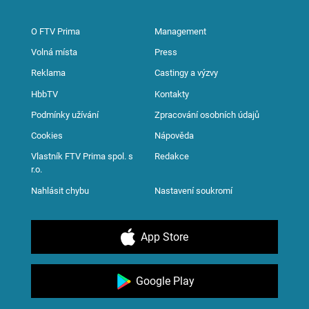
O FTV Prima
Management
Volná místa
Press
Reklama
Castingy a výzvy
HbbTV
Kontakty
Podmínky užívání
Zpracování osobních údajů
Cookies
Nápověda
Vlastník FTV Prima spol. s
Redakce
r.o.
Nahlásit chybu
Nastavení soukromí
App Store
Google Play