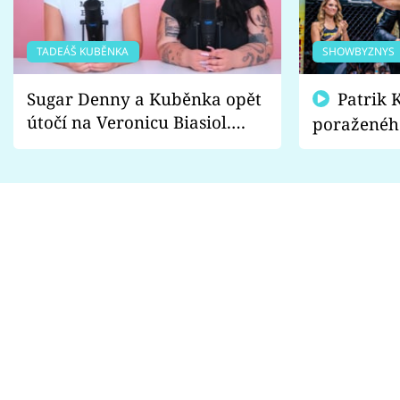
TADEÁŠ KUBĚNKA
SHOWBYZNYS
Sugar Denny a Kuběnka opět
Patrik Kincl se zastal
útočí na Veronicu Biasiol.
poraženéh
Proč je podle nich falešná a
fanoušci n
lže o své nevěře?